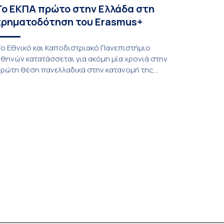
Το ΕΚΠΑ πρώτο στην Ελλάδα στη
χρηματοδότηση του Erasmus+
ο Εθνικό και Καποδιστριακό Πανεπιστήμιο
θηνών κατατάσσεται για ακόμη μία χρονιά στην
ρώτη θέση πανελλαδικά στην κατανομή της
υρωπαϊκής επιχορήγησης της Βασικής Δράσης
A131 του προγράμματος Erasmus+ (Call 2026),
ξασφαλίζοντας χρηματοδότηση ύψους
.131.460 ευρώ. Η σημαντική αυτή διάκριση
ποτελεί έμπρακτη αναγνώριση της
υστηματικής προσπάθειας του Πανεπιστημίου
ια την ενίσχυση της διεθνοποίησης, της
οιότητας των υπηρεσιών […]