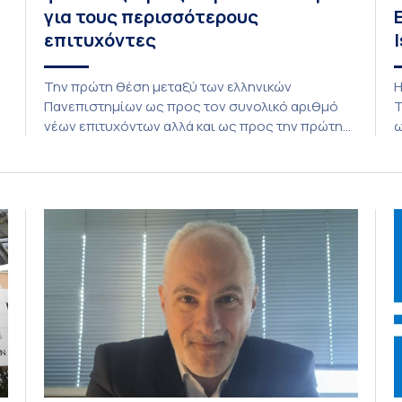
για τους περισσότερους
επιτυχόντες
Την πρώτη θέση μεταξύ των ελληνικών
Η
Πανεπιστημίων ως προς τον συνολικό αριθμό
Τ
νέων επιτυχόντων αλλά και ως προς την πρώτη
ω
προτίμηση (πρώτη επιλογή στο μηχανογραφικό
O
δελτίο) καταλαμβάνει το Εθνικό και
α
Καποδιστριακό Πανεπιστήμιο Αθηνών, σύμφωνα
h
με συγκεντρωτική επεξεργασία των
δ
αποτελεσμάτων εισαγωγής του ακαδημαϊκού
π
έτους 2026–2027. Με βάση τα διαθέσιμα
κ
στοιχεία, στο Πανεπιστήμιο Αθηνών εισάγονται
Ε
συνολικά 5.586 […]
Τ