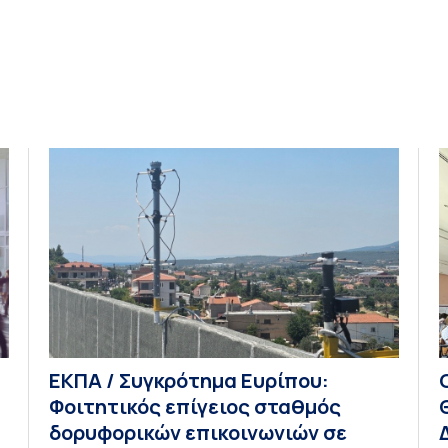
επιθεώρησης Polis – Journal of Political Science
από τον Executive Director, Καθηγητή κ. Sabin
Drăgulin της Σχολής Πολιτικών […]
ΕΚΠΑ / Συγκρότημα Ευρίπου:
Φοιτητικός επίγειος σταθμός
δορυφορικών επικοινωνιών σε