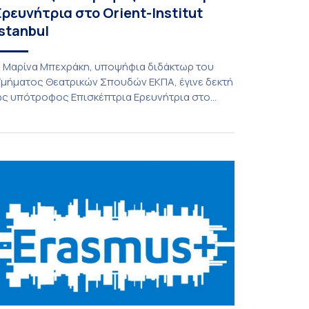
Ερευνήτρια στο Orient-Institut
Istanbul
 Μαρίνα Μπεχράκη, υποψήφια διδάκτωρ του
μήματος Θεατρικών Σπουδών ΕΚΠΑ, έγινε δεκτή
ς υπότροφος Επισκέπτρια Ερευνήτρια στο
rient-Institut Istanbul, όπου και πραγματοποιεί
υτή την περίοδο την έρευνά της:
ttps://oiist.org/en/institute/research-network/ Η
ιδακτορική της διατριβή, η οποία
ραγματοποιείται υπό την επίβλεψη της
αθηγήτριας του Τμήματος Θεατρικών Σπουδών
ΚΠΑ Καίτης Διαμαντάκου, με άλλα μέλη της
ριμελούς Επιτροπής την […]