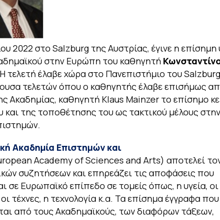
λίου 2022 στο Salzburg της Αυστρίας, έγινε η επίσημ
καδημαϊκού στην Ευρώπη του καθηγητή
Κωνσταντίν
 Η τελετή έλαβε χώρα στο Πανεπιστήμιο του Salzbur
ουσα τελετών όπου ο καθηγητής έλαβε επισήμως απ
ς Ακαδημίας, καθηγητή Klaus Mainzer το επίσημο κε
υ και της τοποθέτησης του ως τακτικού μέλους στη
πιστημών.
κή Ακαδημία Επιστημών και
ropean Academy of Sciences and Arts) αποτελεί το
κών συζητήσεων και επηρεάζει τις αποφάσεις που
ι σε Ευρωπαϊκό επίπεδο σε τομείς όπως, η υγεία, οι
οι τέχνες, η τεχνολογία κ.α. Τα επίσημα έγγραφα που
αι από τους Ακαδημαϊκούς, των διαφόρων τάξεων,