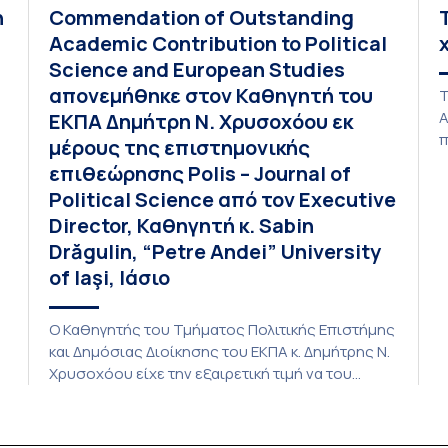
η
Commendation of Outstanding
Academic Contribution to Political
Science and European Studies
απονεμήθηκε στον Καθηγητή του
Τ
Α
ΕΚΠΑ Δημήτρη Ν. Χρυσοχόου εκ
π
μέρους της επιστημονικής
ε
επιθεώρησης Polis – Journal of
K
Political Science από τον Executive
ε
Director, Καθηγητή κ. Sabin
4
Drăgulin, “Petre Andei” University
α
σ
of Iaşi, Ιάσιο
γ
π
Ο Καθηγητής του Τμήματος Πολιτικής Επιστήμης
και Δημόσιας Διοίκησης του ΕΚΠΑ κ. Δημήτρης Ν.
Χρυσοχόου είχε την εξαιρετική τιμή να του
απονεμηθεί Commendation of Outstanding
Academic Contribution to Political Science and
European Studies εκ μέρους της επιστημονικής