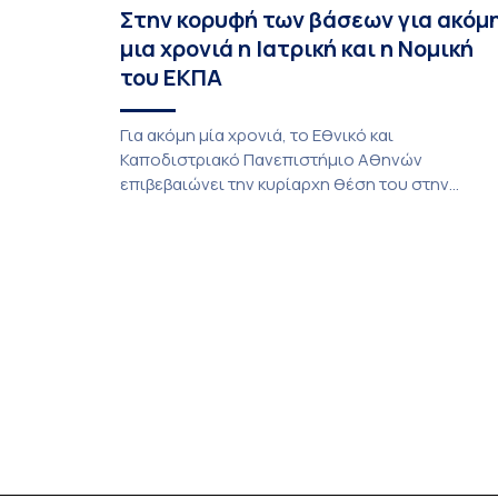
Στην κορυφή των βάσεων για ακόμ
μια χρονιά η Ιατρική και η Νομική
του ΕΚΠΑ
Για ακόμη μία χρονιά, το Εθνικό και
Καποδιστριακό Πανεπιστήμιο Αθηνών
επιβεβαιώνει την κυρίαρχη θέση του στην
ελληνική ανώτατη εκπαίδευση καθώς αποτελεί
πόλο έλξης των υποψηφίων με τις υψηλότερες
επιδόσεις. H Ιατρική και η Νομική Σχολή του
καταλαμβάνουν και φέτος κορυφαίες θέσεις
στις βάσεις εισαγωγής των Πανελλαδικών
Εξετάσεων, επιβεβαιώνοντας τη διαχρονική
εμπιστοσύνη των υποψηφίων προς το […]