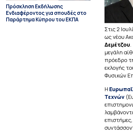
Πρόσκληση Εκδήλωσης
Ενδιαφέροντος για σπουδές στο
Παράρτημα Κύπρου του ΕΚΠΑ
Στις 2 Ιου
ως νέου Α
Δεμέτζου
.
μεγάλη αίθ
πρόεδρο τη
εκλογής το
Φυσικών Ε
Η
Ευρωπαϊ
Τεχνών
(Eu
επιστημονι
λαμβάνοντα
επιστήμες, 
συντάσσοντ