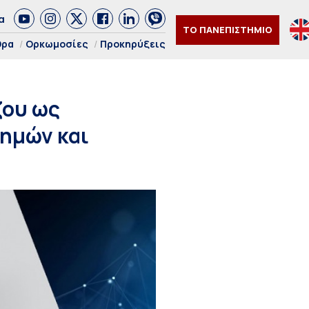
α
ΤΟ ΠΑΝΕΠΙΣΤΗΜΙΟ
θρα
Ορκωμοσίες
Προκηρύξεις
ζου ως
ημών και