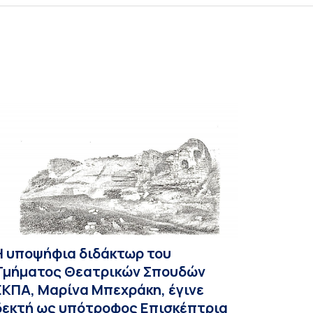
Η υποψήφια διδάκτωρ του
Τμήματος Θεατρικών Σπουδών
ΕΚΠΑ, Μαρίνα Μπεχράκη, έγινε
δεκτή ως υπότροφος Επισκέπτρια