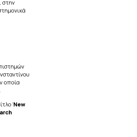
, στην
στημονικά
Επιστημών
ωνσταντίνου
ν οποία
.
τλο ‘
New
earch