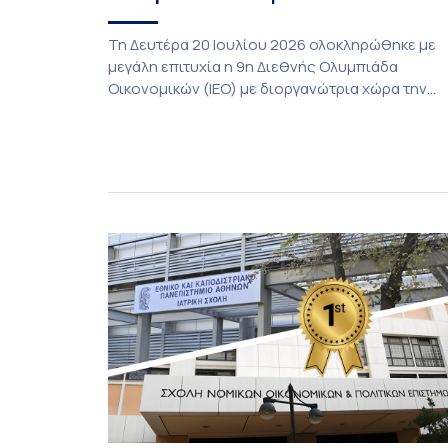
Τη Δευτέρα 20 Ιουλίου 2026 ολοκληρώθηκε με
μεγάλη επιτυχία η 9η Διεθνής Ολυμπιάδα
Οικονομικών (ΙΕΟ) με διοργανώτρια χώρα την
Κίνα. Η Ολυμπιάδα φέτος έγινε στην πόλη
Shenzhen της Νότιας Κίνας και υποδέχθηκε με
φυσική παρουσία αποστολές από 55 χώρες,
αριθμός που αποτελεί νέο ρεκόρ συμμετοχών.
Για την Ελλάδα, η οποία συμμετείχε για 8η
συνεχόμενη φορά, […]