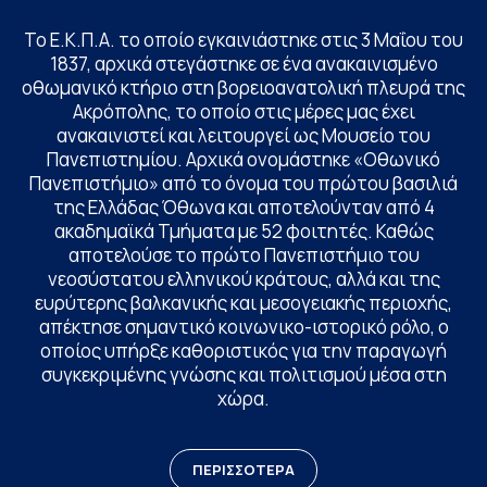
Το Ε.Κ.Π.Α. το οποίο εγκαινιάστηκε στις 3 Μαΐου του
1837, αρχικά στεγάστηκε σε ένα ανακαινισμένο
οθωμανικό κτήριο στη βορειοανατολική πλευρά της
Ακρόπολης, το οποίο στις μέρες μας έχει
ανακαινιστεί και λειτουργεί ως Μουσείο του
Πανεπιστημίου. Αρχικά ονομάστηκε «Οθωνικό
Πανεπιστήμιο» από το όνομα του πρώτου βασιλιά
της Ελλάδας Όθωνα και αποτελούνταν από 4
ακαδημαϊκά Τμήματα με 52 φοιτητές. Καθώς
αποτελούσε το πρώτο Πανεπιστήμιο του
νεοσύστατου ελληνικού κράτους, αλλά και της
ευρύτερης βαλκανικής και μεσογειακής περιοχής,
απέκτησε σημαντικό κοινωνικο-ιστορικό ρόλο, ο
οποίος υπήρξε καθοριστικός για την παραγωγή
συγκεκριμένης γνώσης και πολιτισμού μέσα στη
χώρα.
ΠΕΡΙΣΣΟΤΕΡΑ