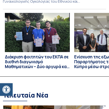
Γυναικολογικής Ογκολογίας του Εθνικού και
Καποδιστριακού Πανεπιστημίου Αθηνών και επί σειρά ετών
Διευθυντή της Α’ Μαιευτικής και Γυναικολογικής Κλινικής,
στο Νοσοκομείο «Αλεξάνδρα». Η διαδρομή του υπήρξε
συνεχής και ανοδική μέσα στην ίδια Κλινική, την οποία
υπηρέτησε από κάθε θέση: Επιμελητής Β’ Ε.Σ.Υ.
(1997‑2002), Επίκουρος […]
Διάκριση φοιτητών του ΕΚΠΑ σε
Ενίσχυση της εξ
διεθνή διαγωνισμό
Παραρτήματος τ
Μαθηματικών – Δύο αργυρά και
Κύπρο μέσω στρ
ένα χάλκινο μετάλλιο
συνεργασιών
Ανοίξτε τη γραμμή εργαλείων
Τελευταία Νέα