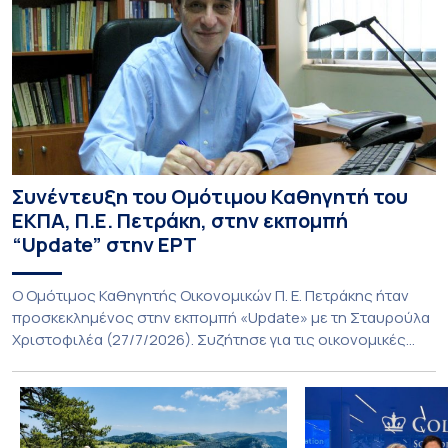
Συνέντευξη του Ομότιμου Καθηγητή του
ΕΚΠΑ, Π.Ε. Πετράκη, στην εκπομπή
“Update” στην ΕΡΤ
O Ομότιμος Καθηγητής Οικονομικών Π. Ε. Πετράκης ήταν
προσκεκλημένος στην εκπομπή «Update» με τη Σταυρούλα
Χριστοφιλέα (27/7/2026). Συζήτησε για τις οικονομικές
συνέπειες στην ενέργεια για την Ελλάδα και, γενικότερα, την
Ευρώπη από τις εξελίξεις στον πόλεμο ΗΠΑ – Ιράν, καθώς
και για τη διακύμανση των τιμών στα καύσιμα. Για να δείτε τη
συνέντευξη, πατήστε εδώ.