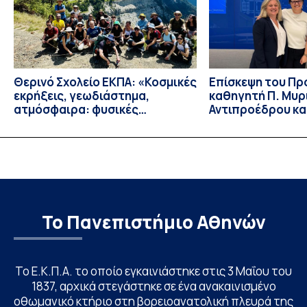
Θερινό Σχολείο ΕΚΠΑ: «Κοσμικές
Eπίσκεψη του Π
εκρήξεις, γεωδιάστημα,
καθηγητή Π. Μυρ
ατμόσφαιρα: φυσικές
Αντιπροέδρου κα
ιδιότητες, σύζευξη και
Καϊτελίδου του 
βιολογικές επιδράσεις»
Νοσηλευτικής το
Johns Hopkins Un
Columbia Univers
Το Πανεπιστήμιο Αθηνών
Το Ε.Κ.Π.Α. το οποίο εγκαινιάστηκε στις 3 Μαΐου του
1837, αρχικά στεγάστηκε σε ένα ανακαινισμένο
οθωμανικό κτήριο στη βορειοανατολική πλευρά της