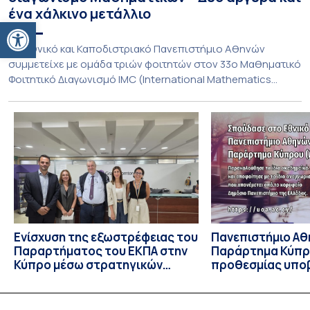
ένα χάλκινο μετάλλιο
Ανοίξτε τη γραμμή εργαλείων
To Εθνικό και Καποδιστριακό Πανεπιστήμιο Αθηνών
συμμετείχε με ομάδα τριών φοιτητών στον 33ο Μαθηματικό
Φοιτητικό Διαγωνισμό IMC (International Mathematics
Competition), ο οποίος πραγματοποιήθηκε στις 29 και 30
Ιουλίου στο Blagoevgrad της Βουλγαρίας. Σε αυτόν
συμμετείχαν 447 φοιτητές εκπροσωπώντας 135
πανεπιστήμια από 46 χώρες. Από την Ελλάδα, συμμετείχαν
επίσης το Εθνικό Μετσόβιο Πολυτεχνείο, το Αριστοτέλειο
Πανεπιστήμιο […]
Ενίσχυση της εξωστρέφειας του
Πανεπιστήμιο Αθ
Παραρτήματος του ΕΚΠΑ στην
Παράρτημα Κύπρ
Κύπρο μέσω στρατηγικών
προθεσμίας υπο
συνεργασιών
εκδήλωσης ενδι
υποψηφίων