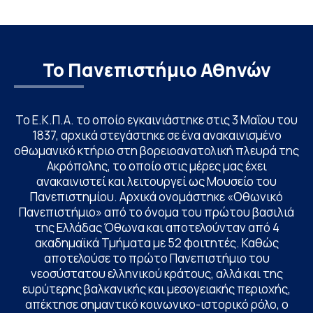
Το Πανεπιστήμιο Αθηνών
Το Ε.Κ.Π.Α. το οποίο εγκαινιάστηκε στις 3 Μαΐου του
1837, αρχικά στεγάστηκε σε ένα ανακαινισμένο
οθωμανικό κτήριο στη βορειοανατολική πλευρά της
Ακρόπολης, το οποίο στις μέρες μας έχει
ανακαινιστεί και λειτουργεί ως Μουσείο του
Πανεπιστημίου. Αρχικά ονομάστηκε «Οθωνικό
Πανεπιστήμιο» από το όνομα του πρώτου βασιλιά
της Ελλάδας Όθωνα και αποτελούνταν από 4
ακαδημαϊκά Τμήματα με 52 φοιτητές. Καθώς
αποτελούσε το πρώτο Πανεπιστήμιο του
νεοσύστατου ελληνικού κράτους, αλλά και της
ευρύτερης βαλκανικής και μεσογειακής περιοχής,
απέκτησε σημαντικό κοινωνικο-ιστορικό ρόλο, ο