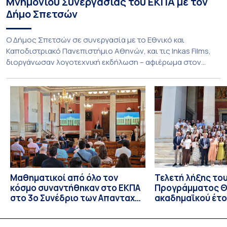
Μνημονίου Συνεργασίας του ΕΚΠΑ με τον
Δήμο Σπετσών
Ο Δήμος Σπετσών σε συνεργασία με το Εθνικό και
Καποδιστριακό Πανεπιστήμιο Αθηνών, και τις Inkas Films,
διοργάνωσαν λογοτεχνική εκδήλωση – αφιέρωμα στον
Τζων Φάουλς, τον σημαντικότερο Βρετανό πεζογράφο του
20ού αιώνα, με την προβολή του ντοκυμαντέρ «Η
επιστροφή του Μάγου». Η εκδήλωση διοργανώθηκε στο
πλαίσιο της συνεργασίας του Δήμου Σπετσών και του
Εθνικού και Καποδιστριακού […]
Μαθηματικοί από όλο τον
Τελετή λήξης το
κόσμο συναντήθηκαν στο ΕΚΠΑ
Προγράμματος Θ.
στο 3ο Συνέδριο των Απανταχού
ακαδημαϊκού έτο
Ελλήνων Μαθηματικών
και απονομής τω
Σπουδών στους 