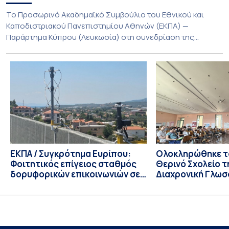
Το Προσωρινό Ακαδημαϊκό Συμβούλιο του Εθνικού και
Καποδιστριακού Πανεπιστημίου Αθηνών (ΕΚΠΑ) —
Παράρτημα Κύπρου (Λευκωσία) στη συνεδρίαση της
Πέμπτης 23 Ιουλίου 2026, αποφασίζει ομόφωνα την
παράταση της προθεσμίας υποβολής εκδήλωσης
ενδιαφέροντος για την φοίτηση σε Προγράμματα Σπουδών,
Τμημάτων του Πανεπιστημίου μας στο Παράρτημα Κύπρου
για το ακαδημαϊκό έτος 2026-2027, έως τη Δευτέρα 31
Αυγούστου 2026. […]
ΕΚΠΑ / Συγκρότημα Ευρίπου:
Ολοκληρώθηκε το
Φοιτητικός επίγειος σταθμός
Θερινό Σχολείο τ
δορυφορικών επικοινωνιών σε
Διαχρονική Γλωσ
λειτουργία!
CIVIS BIP Course
Linguistics in th
με συντονισμό τ