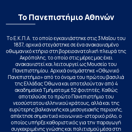
Το Πανεπιστήμιο Αθηνών
Το Ε.Κ.Π.Α. το οποίο εγκαινιάστηκε στις 3 Μαΐου του
1837, αρχικά στεγάστηκε σε ένα ανακαινισμένο
οθωμανικό κτήριο στη βορειοανατολική πλευρά της
Ακρόπολης, το οποίο στις μέρες μας έχει
ανακαινιστεί και λειτουργεί ως Μουσείο του
Πανεπιστημίου. Αρχικά ονομάστηκε «Οθωνικό
Πανεπιστήμιο» από το όνομα του πρώτου βασιλιά
της Ελλάδας Όθωνα και αποτελούνταν από 4
ακαδημαϊκά Τμήματα με 52 φοιτητές. Καθώς
αποτελούσε το πρώτο Πανεπιστήμιο του
νεοσύστατου ελληνικού κράτους, αλλά και της
ευρύτερης βαλκανικής και μεσογειακής περιοχής,
απέκτησε σημαντικό κοινωνικο-ιστορικό ρόλο, ο
οποίος υπήρξε καθοριστικός για την παραγωγή
συγκεκριμένης γνώσης και πολιτισμού μέσα στη