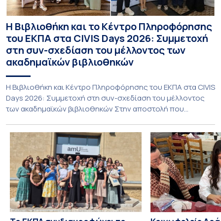
Η Βιβλιοθήκη και το Κέντρο Πληροφόρησης
του ΕΚΠΑ στα CIVIS Days 2026: Συμμετοχή
στη συν-σχεδίαση του μέλλοντος των
ακαδημαϊκών βιβλιοθηκών
Η Βιβλιοθήκη και Κέντρο Πληροφόρησης του ΕΚΠΑ στα CIVIS
Days 2026: Συμμετοχή στη συν-σχεδίαση του μέλλοντος
των ακαδημαϊκών βιβλιοθηκών Στην αποστολή που
εκπροσώπησε το ΕΚΠΑ στη φετινή εκδήλωση «CIVIS Days»,
με επικεφαλής την Αντιπρύτανι Ακαδημαϊκών, Διεθνών
Σχέσεων και Εξωστρέφειας, Καθηγήτρια κ. Σοφία
Παπαϊωάννου, συμμετείχε ενεργά και η Βιβλιοθήκη και
Κέντρο Πληροφόρησης (ΒΚΠ) του Ιδρύματος. Οι […]