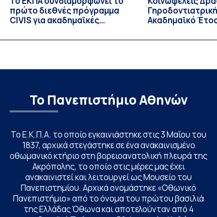
Το ΕΚΠΑ συνδιαμορφώνει το
Κοινωφελείς Δρά
πρώτο διεθνές πρόγραμμα
Γηροδοντιατρική
CIVIS για ακαδημαϊκές
Ακαδημαϊκό Έτος
βιβλιοθήκες
Το Πανεπιστήμιο Αθηνών
Το Ε.Κ.Π.Α. το οποίο εγκαινιάστηκε στις 3 Μαΐου του
1837, αρχικά στεγάστηκε σε ένα ανακαινισμένο
οθωμανικό κτήριο στη βορειοανατολική πλευρά της
Ακρόπολης, το οποίο στις μέρες μας έχει
ανακαινιστεί και λειτουργεί ως Μουσείο του
Πανεπιστημίου. Αρχικά ονομάστηκε «Οθωνικό
Πανεπιστήμιο» από το όνομα του πρώτου βασιλιά
της Ελλάδας Όθωνα και αποτελούνταν από 4