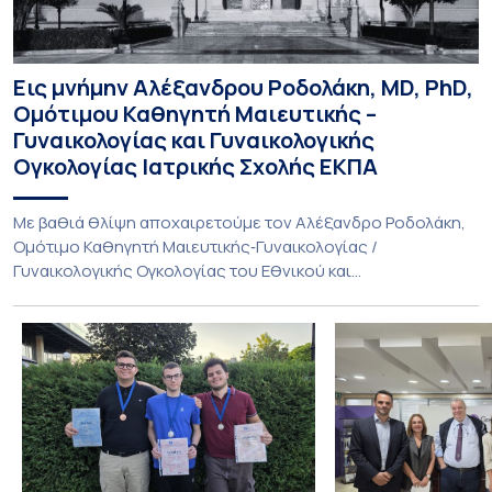
Εις μνήμην Αλέξανδρου Ροδολάκη, MD, PhD,
Ομότιμου Καθηγητή Μαιευτικής –
Γυναικολογίας και Γυναικολογικής
Ογκολογίας Ιατρικής Σχολής ΕΚΠΑ
Με βαθιά θλίψη αποχαιρετούμε τον Αλέξανδρο Ροδολάκη,
Ομότιμο Καθηγητή Μαιευτικής‑Γυναικολογίας /
Γυναικολογικής Ογκολογίας του Εθνικού και
Καποδιστριακού Πανεπιστημίου Αθηνών και επί σειρά ετών
Διευθυντή της Α’ Μαιευτικής και Γυναικολογικής Κλινικής,
στο Νοσοκομείο «Αλεξάνδρα». Η διαδρομή του υπήρξε
συνεχής και ανοδική μέσα στην ίδια Κλινική, την οποία
υπηρέτησε από κάθε θέση: Επιμελητής Β’ Ε.Σ.Υ.
(1997‑2002), Επίκουρος […]