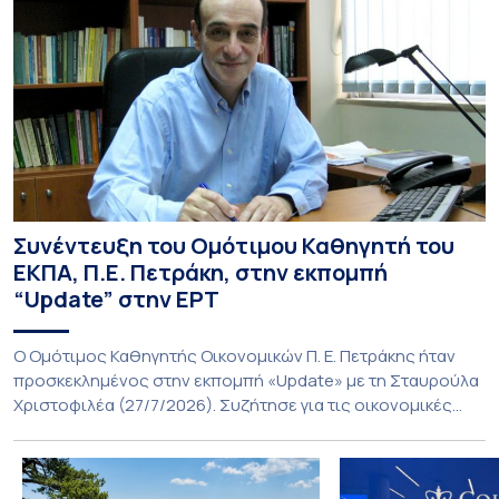
Συνέντευξη του Ομότιμου Καθηγητή του
ΕΚΠΑ, Π.Ε. Πετράκη, στην εκπομπή
“Update” στην ΕΡΤ
O Ομότιμος Καθηγητής Οικονομικών Π. Ε. Πετράκης ήταν
προσκεκλημένος στην εκπομπή «Update» με τη Σταυρούλα
Χριστοφιλέα (27/7/2026). Συζήτησε για τις οικονομικές
συνέπειες στην ενέργεια για την Ελλάδα και, γενικότερα, την
Ευρώπη από τις εξελίξεις στον πόλεμο ΗΠΑ – Ιράν, καθώς
και για τη διακύμανση των τιμών στα καύσιμα. Για να δείτε τη