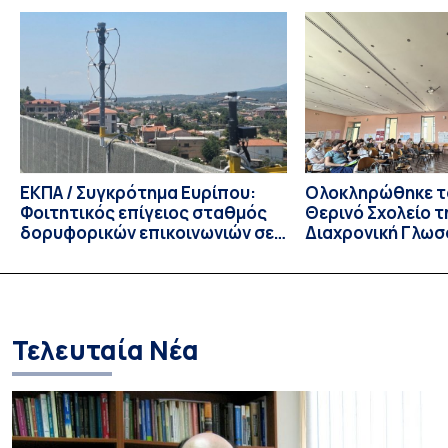
παράταση της προθεσμίας υποβολής εκδήλωσης
ενδιαφέροντος για την φοίτηση σε Προγράμματα Σπουδών,
Τμημάτων του Πανεπιστημίου μας στο Παράρτημα Κύπρου
για το ακαδημαϊκό έτος 2026-2027, έως τη Δευτέρα 31
Αυγούστου 2026. […]
ΕΚΠΑ / Συγκρότημα Ευρίπου:
Ολοκληρώθηκε το
Φοιτητικός επίγειος σταθμός
Θερινό Σχολείο τ
δορυφορικών επικοινωνιών σε
Διαχρονική Γλωσ
λειτουργία!
CIVIS BIP Course
Linguistics in th
με συντονισμό τ
Τελευταία Νέα