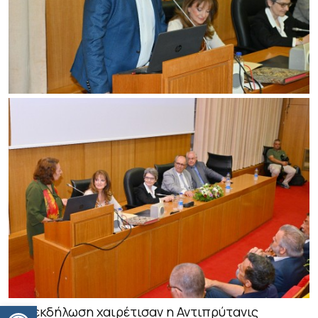
Ανοίξτε τη γραμμή εργαλείων
Την εκδήλωση χαιρέτισαν η Αντιπρύτανις