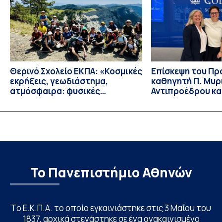
συνέντευξη, πατήστε εδώ.
Θερινό Σχολείο ΕΚΠΑ: «Κοσμικές
Eπίσκεψη του Π
εκρήξεις, γεωδιάστημα,
καθηγητή Π. Μυρ
ατμόσφαιρα: φυσικές
Αντιπροέδρου κα
ιδιότητες, σύζευξη και
Καϊτελίδου του 
βιολογικές επιδράσεις»
Νοσηλευτικής το
Johns Hopkins Un
Columbia Univers
Το Πανεπιστήμιο Αθηνών
Το Ε.Κ.Π.Α. το οποίο εγκαινιάστηκε στις 3 Μαΐου του
1837, αρχικά στεγάστηκε σε ένα ανακαινισμένο