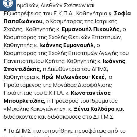
Ακαδημαϊκών, Διεθνών Σχέσεων και
Εξωστρέφειας του Ε.Κ.Π.Α., Καθηγήτρια κ.
Σοφία
Παπαϊωάννου,
ο Κοσμήτορας της Ιατρικής
Σχολής, Καθηγητής κ.
Εμμανουήλ Πικουλής,
ο
Κοσμήτορας της Σχολής Θετικών Επιστημών,
Καθηγητής κ.
Ιωάννης Εμμανουήλ,
ο
Κοσμήτορας της Σχολής Επιστημών Αγωγής του
Πανεπιστημίου Κρήτης, Καθηγητής κ.
Ιωάννης
Σπαντιδάκης,
η Διευθύντρια του ΔΠΜΣ,
Καθηγήτρια κ.
Ηρώ Μυλωνάκου- Κεκέ,
ο
Προϊστάμενος της Μονάδας Διασφάλισης
Ποιότητας του Ε.Κ.Π.Α. κ.
Κωνσταντίνος
Μπουρλετίδης,
η Πρόεδρος του Ιδρύματος
«Μιχάλης Κακογιάννης», κ.
Ξένια Καλδάρα
και
διδάσκοντες και διδάσκουσες στο Δ.Π.Μ.Σ.
*
Το ΔΠΜΣ πιστοποιήθηκε προσφάτως από το