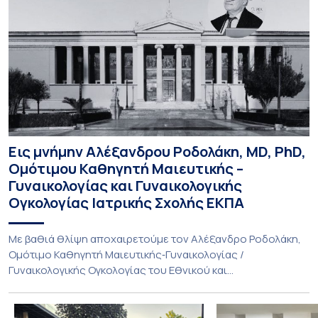
Εις μνήμην Αλέξανδρου Ροδολάκη, MD, PhD,
Ομότιμου Καθηγητή Μαιευτικής –
Γυναικολογίας και Γυναικολογικής
Ογκολογίας Ιατρικής Σχολής ΕΚΠΑ
Με βαθιά θλίψη αποχαιρετούμε τον Αλέξανδρο Ροδολάκη,
Ομότιμο Καθηγητή Μαιευτικής‑Γυναικολογίας /
Γυναικολογικής Ογκολογίας του Εθνικού και
Καποδιστριακού Πανεπιστημίου Αθηνών και επί σειρά ετών
Διευθυντή της Α’ Μαιευτικής και Γυναικολογικής Κλινικής,
στο Νοσοκομείο «Αλεξάνδρα». Η διαδρομή του υπήρξε