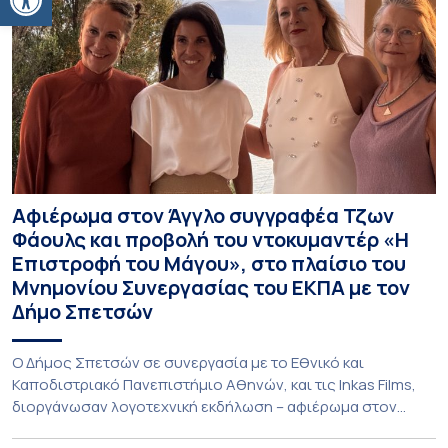
Αφιέρωμα στον Άγγλο συγγραφέα Τζων
Φάουλς και προβολή του ντοκυμαντέρ «Η
Επιστροφή του Μάγου», στο πλαίσιο του
Μνημονίου Συνεργασίας του ΕΚΠΑ με τον
Δήμο Σπετσών
Ο Δήμος Σπετσών σε συνεργασία με το Εθνικό και
Καποδιστριακό Πανεπιστήμιο Αθηνών, και τις Inkas Films,
διοργάνωσαν λογοτεχνική εκδήλωση – αφιέρωμα στον
Τζων Φάουλς, τον σημαντικότερο Βρετανό πεζογράφο του