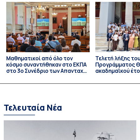
20ού αιώνα, με την προβολή του ντοκυμαντέρ «Η
επιστροφή του Μάγου». Η εκδήλωση διοργανώθηκε στο
πλαίσιο της συνεργασίας του Δήμου Σπετσών και του
Εθνικού και Καποδιστριακού […]
Μαθηματικοί από όλο τον
Τελετή λήξης το
κόσμο συναντήθηκαν στο ΕΚΠΑ
Προγράμματος Θ.
στο 3ο Συνέδριο των Απανταχού
ακαδημαϊκού έτο
Ελλήνων Μαθηματικών
και απονομής τω
Σπουδών στους 
και στις σπουδά
Τελευταία Νέα