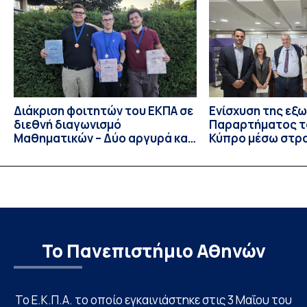
συνεχής και ανοδική μέσα στην ίδια Κλινική, την οποία
υπηρέτησε από κάθε θέση: Επιμελητής Β’ Ε.Σ.Υ.
(1997‑2002), Επίκουρος […]
Διάκριση φοιτητών του ΕΚΠΑ σε
Ενίσχυση της εξ
διεθνή διαγωνισμό
Παραρτήματος τ
Μαθηματικών – Δύο αργυρά και
Κύπρο μέσω στρ
ένα χάλκινο μετάλλιο
συνεργασιών
Το Πανεπιστήμιο Αθηνών
Το Ε.Κ.Π.Α. το οποίο εγκαινιάστηκε στις 3 Μαΐου του