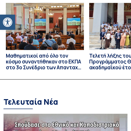
20ού αιώνα, με την προβολή του ντοκυμαντέρ «Η
επιστροφή του Μάγου». Η εκδήλωση διοργανώθηκε στο
Ανοίξτε τη γραμμή εργαλείων
πλαίσιο της συνεργασίας του Δήμου Σπετσών και του
Εθνικού και Καποδιστριακού […]
Μαθηματικοί από όλο τον
Τελετή λήξης το
κόσμο συναντήθηκαν στο ΕΚΠΑ
Προγράμματος Θ.
στο 3ο Συνέδριο των Απανταχού
ακαδημαϊκού έτο
Ελλήνων Μαθηματικών
και απονομής τω
Σπουδών στους 
και στις σπουδά
Τελευταία Νέα