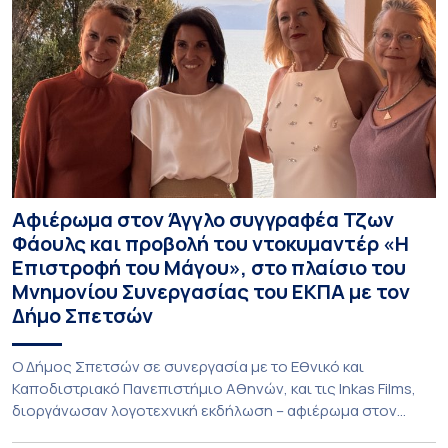
Αφιέρωμα στον Άγγλο συγγραφέα Τζων
Φάουλς και προβολή του ντοκυμαντέρ «Η
Επιστροφή του Μάγου», στο πλαίσιο του
Μνημονίου Συνεργασίας του ΕΚΠΑ με τον
Δήμο Σπετσών
Ο Δήμος Σπετσών σε συνεργασία με το Εθνικό και
Καποδιστριακό Πανεπιστήμιο Αθηνών, και τις Inkas Films,
διοργάνωσαν λογοτεχνική εκδήλωση – αφιέρωμα στον
Τζων Φάουλς, τον σημαντικότερο Βρετανό πεζογράφο του