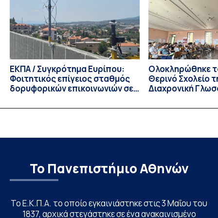
Τμημάτων του Πανεπιστημίου μας στο Παράρτημα Κύπρου
για το ακαδημαϊκό έτος 2026-2027, έως τη Δευτέρα 31
Αυγούστου 2026. […]
ΕΚΠΑ / Συγκρότημα Ευρίπου:
Ολοκληρώθηκε το
Φοιτητικός επίγειος σταθμός
Θερινό Σχολείο τ
δορυφορικών επικοινωνιών σε
Διαχρονική Γλωσ
λειτουργία!
CIVIS BIP Course
Linguistics in th
με συντονισμό τ
Το Πανεπιστήμιο Αθηνών
Το Ε.Κ.Π.Α. το οποίο εγκαινιάστηκε στις 3 Μαΐου του
1837, αρχικά στεγάστηκε σε ένα ανακαινισμένο