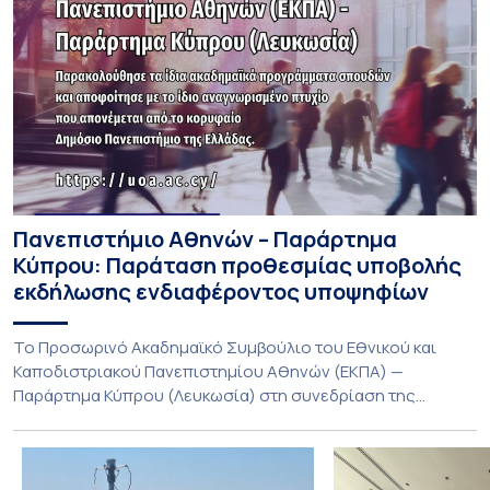
Πανεπιστήμιο Αθηνών – Παράρτημα
Κύπρου: Παράταση προθεσμίας υποβολής
εκδήλωσης ενδιαφέροντος υποψηφίων
Το Προσωρινό Ακαδημαϊκό Συμβούλιο του Εθνικού και
Καποδιστριακού Πανεπιστημίου Αθηνών (ΕΚΠΑ) —
Παράρτημα Κύπρου (Λευκωσία) στη συνεδρίαση της
Πέμπτης 23 Ιουλίου 2026, αποφασίζει ομόφωνα την
παράταση της προθεσμίας υποβολής εκδήλωσης
ενδιαφέροντος για την φοίτηση σε Προγράμματα Σπουδών,