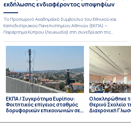
εκδήλωσης ενδιαφέροντος υποψηφίων
Το Προσωρινό Ακαδημαϊκό Συμβούλιο του Εθνικού και
Καποδιστριακού Πανεπιστημίου Αθηνών (ΕΚΠΑ) —
Παράρτημα Κύπρου (Λευκωσία) στη συνεδρίαση της
Πέμπτης 23 Ιουλίου 2026, αποφασίζει ομόφωνα την
παράταση της προθεσμίας υποβολής εκδήλωσης
ενδιαφέροντος για την φοίτηση σε Προγράμματα Σπουδών,
Τμημάτων του Πανεπιστημίου μας στο Παράρτημα Κύπρου
για το ακαδημαϊκό έτος 2026-2027, έως τη Δευτέρα 31
Αυγούστου 2026. […]
ΕΚΠΑ / Συγκρότημα Ευρίπου:
Ολοκληρώθηκε το
Φοιτητικός επίγειος σταθμός
Θερινό Σχολείο τ
δορυφορικών επικοινωνιών σε
Διαχρονική Γλωσ
λειτουργία!
CIVIS BIP Course
Linguistics in th
με συντονισμό τ