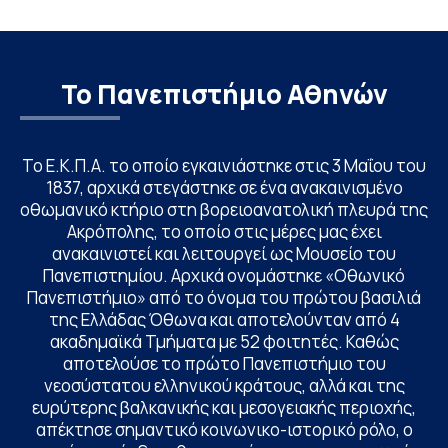
Το Πανεπιστήμιο Αθηνών
Το Ε.Κ.Π.Α. το οποίο εγκαινιάστηκε στις 3 Μαΐου του
1837, αρχικά στεγάστηκε σε ένα ανακαινισμένο
οθωμανικό κτήριο στη βορειοανατολική πλευρά της
Ακρόπολης, το οποίο στις μέρες μας έχει
ανακαινιστεί και λειτουργεί ως Μουσείο του
Πανεπιστημίου. Αρχικά ονομάστηκε «Οθωνικό
Πανεπιστήμιο» από το όνομα του πρώτου βασιλιά
της Ελλάδας Όθωνα και αποτελούνταν από 4
ακαδημαϊκά Τμήματα με 52 φοιτητές. Καθώς
αποτελούσε το πρώτο Πανεπιστήμιο του
νεοσύστατου ελληνικού κράτους, αλλά και της
ευρύτερης βαλκανικής και μεσογειακής περιοχής,
απέκτησε σημαντικό κοινωνικο-ιστορικό ρόλο, ο