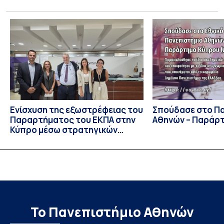
Competition), ο οποίος πραγματοποιήθηκε στις 29 και 30
Ιουλίου στο Blagoevgrad της Βουλγαρίας. Σε αυτόν
συμμετείχαν 447 φοιτητές εκπροσωπώντας 135
πανεπιστήμια από 46 χώρες. Από την Ελλάδα, συμμετείχαν
επίσης το Εθνικό Μετσόβιο Πολυτεχνείο, το Αριστοτέλειο
Πανεπιστήμιο […]
Ενίσχυση της εξωστρέφειας του
Σπούδασε στο Π
Παραρτήματος του ΕΚΠΑ στην
Αθηνών – Παράρ
Κύπρο μέσω στρατηγικών
συνεργασιών
Το Πανεπιστήμιο Αθηνών