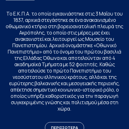
Το Ε.Κ.Π.Α. το οποίο εγκαινιάστηκε στις 3 Μαΐου του
1837, αρχικά στεγάστηκε σε ένα ανακαινισμένο
οθωμανικό κτήριο στη βορειοανατολική πλευρά της
Ακρόπολης, το οποίο στις μέρες μας έχει
ανακαινιστεί και λειτουργεί ως Μουσείο του
Πανεπιστημίου. Αρχικά ονομάστηκε «Οθωνικό
Πανεπιστήμιο» από το όνομα του πρώτου βασιλιά
της Ελλάδας Όθωνα και αποτελούνταν από 4
ακαδημαϊκά Τμήματα με 52 φοιτητές. Καθώς
αποτελούσε το πρώτο Πανεπιστήμιο του
νεοσύστατου ελληνικού κράτους, αλλά και της
ευρύτερης βαλκανικής και μεσογειακής περιοχής,
απέκτησε σημαντικό κοινωνικο-ιστορικό ρόλο, ο
οποίος υπήρξε καθοριστικός για την παραγωγή
συγκεκριμένης γνώσης και πολιτισμού μέσα στη
χώρα.
ΠΕΡΙΣΣΟΤΕΡΑ