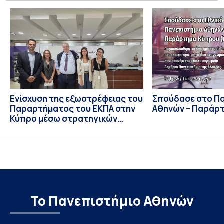
Ιουλίου στο Blagoevgrad της Βουλγαρίας. Σε αυτόν
συμμετείχαν 447 φοιτητές εκπροσωπώντας 135
πανεπιστήμια από 46 χώρες. Από την Ελλάδα, συμμετείχαν
επίσης το Εθνικό Μετσόβιο Πολυτεχνείο, το Αριστοτέλειο
Πανεπιστήμιο […]
Ενίσχυση της εξωστρέφειας του
Σπούδασε στο Π
Παραρτήματος του ΕΚΠΑ στην
Αθηνών – Παράρ
Κύπρο μέσω στρατηγικών
συνεργασιών
Το Πανεπιστήμιο Αθηνών