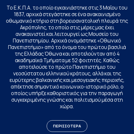
Το Ε.Κ.Π.Α. το οποίο εγκαινιάστηκε στις 3 Μαΐου του
1837, αρχικά στεγάστηκε σε ένα ανακαινισμένο
οθωμανικό κτήριο στη βορειοανατολική πλευρά της
Ακρόπολης, το οποίο στις μέρες μας έχει
ανακαινιστεί και λειτουργεί ως Μουσείο του
Πανεπιστημίου. Αρχικά ονομάστηκε «Οθωνικό
Πανεπιστήμιο» από το όνομα του πρώτου βασιλιά
της Ελλάδας Όθωνα και αποτελούνταν από 4
ακαδημαϊκά Τμήματα με 52 φοιτητές. Καθώς
αποτελούσε το πρώτο Πανεπιστήμιο του
νεοσύστατου ελληνικού κράτους, αλλά και της
ευρύτερης βαλκανικής και μεσογειακής περιοχής,
απέκτησε σημαντικό κοινωνικο-ιστορικό ρόλο, ο
οποίος υπήρξε καθοριστικός για την παραγωγή
συγκεκριμένης γνώσης και πολιτισμού μέσα στη
χώρα.
ΠΕΡΙΣΣΟΤΕΡΑ