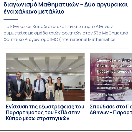
διαγωνισμό Μαθηματικών – Δύο αργυρά και
ένα χάλκινο μετάλλιο
To Εθνικό και Καποδιστριακό Πανεπιστήμιο Αθηνών
συμμετείχε με ομάδα τριών φοιτητών στον 33ο Μαθηματικό
Φοιτητικό Διαγωνισμό IMC (International Mathematics
Competition), ο οποίος πραγματοποιήθηκε στις 29 και 30
Ιουλίου στο Blagoevgrad της Βουλγαρίας. Σε αυτόν
συμμετείχαν 447 φοιτητές εκπροσωπώντας 135
πανεπιστήμια από 46 χώρες. Από την Ελλάδα, συμμετείχαν
επίσης το Εθνικό Μετσόβιο Πολυτεχνείο, το Αριστοτέλειο
Πανεπιστήμιο […]
Ενίσχυση της εξωστρέφειας του
Σπούδασε στο Π
Παραρτήματος του ΕΚΠΑ στην
Αθηνών – Παράρ
Κύπρο μέσω στρατηγικών
συνεργασιών