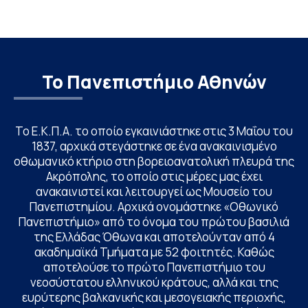
Το Πανεπιστήμιο Αθηνών
Το Ε.Κ.Π.Α. το οποίο εγκαινιάστηκε στις 3 Μαΐου του
1837, αρχικά στεγάστηκε σε ένα ανακαινισμένο
οθωμανικό κτήριο στη βορειοανατολική πλευρά της
Ακρόπολης, το οποίο στις μέρες μας έχει
ανακαινιστεί και λειτουργεί ως Μουσείο του
Πανεπιστημίου. Αρχικά ονομάστηκε «Οθωνικό
Πανεπιστήμιο» από το όνομα του πρώτου βασιλιά
της Ελλάδας Όθωνα και αποτελούνταν από 4
ακαδημαϊκά Τμήματα με 52 φοιτητές. Καθώς
αποτελούσε το πρώτο Πανεπιστήμιο του
νεοσύστατου ελληνικού κράτους, αλλά και της
ευρύτερης βαλκανικής και μεσογειακής περιοχής,