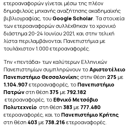
ετεροαναφορών γίνεται μέσω της πλέον
δημοφιλούς μηχανής αναζήτησης ακαδημαϊκής
βιβλιογραφίας, του
Google Scholar
. Τα στοιχεία
των ετεροαναφορών συλλέχθηκαν το χρονικό
διάστημα 20-24 Ιουνίου 2021, και στην τελική
λίστα περιλαμβάνονται Πανεπιστήμια με
τουλάχιστον 1.000 ετεροαναφορές.
Την «πεντάδα» των καλύτερων Ελληνικών
Πανεπιστημίων συμπληρώνουν το
Αριστοτέλειο
Πανεπιστήμιο Θεσσαλονίκη
ς στην θέση
275
με
1.104.907
ετεροαναφορές, το
Πανεπιστήμιο
Πατρών
στη θέση
375
με
792.182
ετεροαναφορές, το
Εθνικό Μετσόβιο
Πολυτεχνείο
στη θέση
383
με
777.480
ετεροαναφορές, και το
Πανεπιστήμιο Κρήτης
στη θέση
403
με
738.216
ετεροαναφορές.