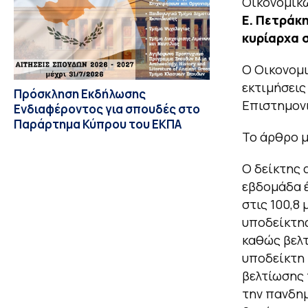
Οικονομικώ
Ε. Πετράκ
κυρίαρχα 
Ο Οικονομι
εκτιμήσεις
Πρόσκληση Εκδήλωσης
Επιστημονι
Ενδιαφέροντος για σπουδές στο
Παράρτημα Κύπρου του ΕΚΠΑ
Το άρθρο μ
Ο δείκτης 
εβδομάδα έ
στις 100,8
υποδείκτης
καθώς βελτ
υποδείκτη 
βελτίωσης 
την πανδημ