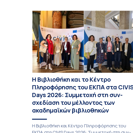
Προγράμματα Σπουδών, Τμημάτων του
Πανεπιστημίου μας στο Παράρτημα Κύπρου για
το ακαδημαϊκό έτος 2026-2027, έως τη Δευτέρα
31 Αυγούστου 2026. […]
Η Βιβλιοθήκη και το Κέντρο
Πληροφόρησης του ΕΚΠΑ στα CIVI
Days 2026: Συμμετοχή στη συν-
σχεδίαση του μέλλοντος των
ακαδημαϊκών βιβλιοθηκών
Η Βιβλιοθήκη και Κέντρο Πληροφόρησης του
ΕΚΠΑ στα CIVIS Days 2026: Συμμετοχή στη συν-