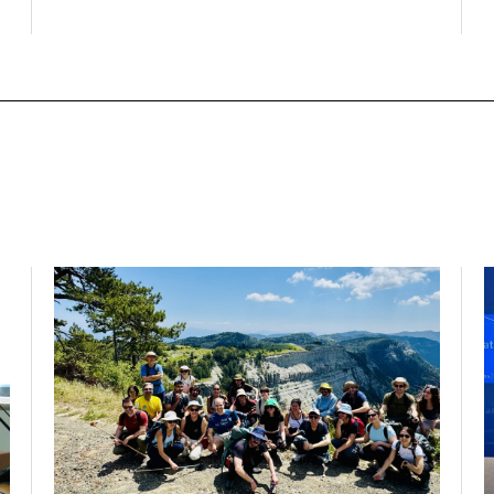
Programme (BIP) με τίτλο «Transformative
η
Libraries and Participatory Culture” (IMOTION), το
υ
ε
οποίο πραγματοποιήθηκε με διαδικτυακές και
μ
δια ζώσης εκπαιδευτικές δράσεις από τις 3
π
Ιουνίου έως τις 10 Ιουλίου 2026. Το πρόγραμμα
Γ
ια
αποτελεί […]
Ο
Α
υ