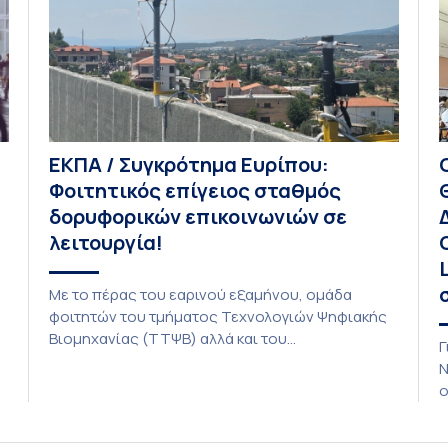
ΕΚΠΑ / Συγκρότημα Ευρίπου:
Φοιτητικός επίγειος σταθμός
δορυφορικών επικοινωνιών σε
λειτουργία!
Με το πέρας του εαρινού εξαμήνου, ομάδα
φοιτητών του τμήματος Τεχνολογιών Ψηφιακής
Βιομηχανίας (ΤΤΨΒ) αλλά και του
Γ
Αεροδιαστημικής Επιστήμης και Τεχνολογίας
Ν
ολοκλήρωσε την κατασκευή επίγειου σταθμού
ο
λήψης δορυφορικών σημάτων. Ο σταθμός
Δ
λειτουργεί πλέον στο Συγκρότημα Ευρίπου και
δ