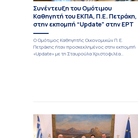
Συνέντευξη του Ομότιμου
Καθηγητή του ΕΚΠΑ, Π.Ε. Πετράκη,
στην εκπομπή “Update” στην ΕΡΤ
O Ομότιμος Καθηγητής Οικονομικών Π. Ε.
Πετράκης ήταν προσκεκλημένος στην εκπομπή
«Update» με τη Σταυρούλα Χριστοφιλέα
(27/7/2026). Συζήτησε για τις οικονομικές
συνέπειες στην ενέργεια για την Ελλάδα και,
γενικότερα, την Ευρώπη από τις εξελίξεις στον
πόλεμο ΗΠΑ – Ιράν, καθώς και για τη διακύμανση
των τιμών στα καύσιμα. Για να δείτε τη
συνέντευξη, πατήστε εδώ.