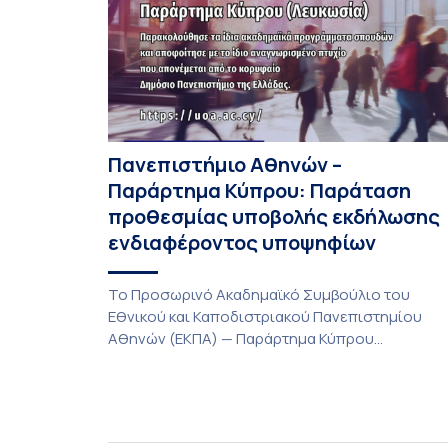
Πανεπιστήμιο Αθηνών –
Παράρτημα Κύπρου: Παράταση
προθεσμίας υποβολής εκδήλωσης
ενδιαφέροντος υποψηφίων
Το Προσωρινό Ακαδημαϊκό Συμβούλιο του
Εθνικού και Καποδιστριακού Πανεπιστημίου
Αθηνών (ΕΚΠΑ) — Παράρτημα Κύπρου
(Λευκωσία) στη συνεδρίαση της Πέμπτης 23
Ιουλίου 2026, αποφασίζει ομόφωνα την
παράταση της προθεσμίας υποβολής
εκδήλωσης ενδιαφέροντος για την φοίτηση σε