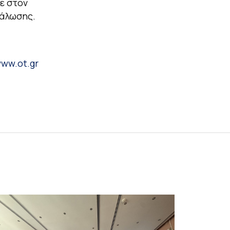
ε στον
νάλωσης.
www.ot.gr