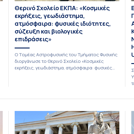
Θερινό Σχολείο ΕΚΠΑ: «Κοσμικές
εκρήξεις, γεωδιάστημα,
ατμόσφαιρα: φυσικές ιδιότητες,
σύζευξη και βιολογικές
επιδράσεις»
Ο Τομέας Αστροφυσικής του Τμήματος Φυσικής
διοργάνωσε το Θερινό Σχολείο «Κοσμικές
εκρήξεις, γεωδιάστημα, ατμόσφαιρα: φυσικές
Σ
ιδιότητες, σύζευξη και βιολογικές επιδράσεις»,
Υ
που πραγματοποιήθηκε στις 10-13 Ιουλίου 2026
τ
υπό τον συντονισμό του Καθηγητή Ιωάννη
Ν
Δαγκλή. Το Σχολείο φιλοξενήθηκε από το Ίδρυμα
π
της Βουλής των Ελλήνων για τον
Π
Κοινοβουλευτισμό και τη Δημοκρατία στο Πάρκο
Τ
Εθνικής Συμφιλίωσης, σε απομακρυσμένο […]
α
σ
[