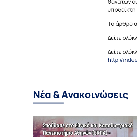
θανάτων α
υποδείκτη 
Το άρθρο α
Δείτε ολόκ
Δείτε ολόκ
http://inde
Νέα & Ανακοινώσεις