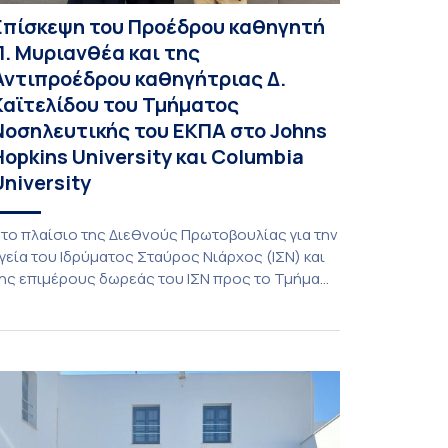
Eπίσκεψη του Προέδρου καθηγητή
Π. Μυριανθέα και της
Αντιπροέδρου καθηγήτριας Δ.
Καϊτελίδου του Τμήματος
Νοσηλευτικής του ΕΚΠΑ στο Johns
Hopkins University και Columbia
University
το πλαίσιο της Διεθνούς Πρωτοβουλίας για την
γεία του Ιδρύματος Σταύρος Νιάρχος (ΙΣΝ) και
ης επιμέρους δωρεάς του ΙΣΝ προς το Τμήμα
οσηλευτικής του ΕΚΠΑ πραγματοποιήθηκε
ρογραμματισμένη επίσκεψη στα δυο κορυφαία
ανεπιστήμια των ΗΠΑ από τον Πρόεδρο του
μήματος καθηγητή Παύλο Μυριανθέα και την
ντιπρόεδρο κ. Δάφνη Καιτελίδου. Η επίσκεψη
το John Hopkins University πραγματοποιήθηκε
…]