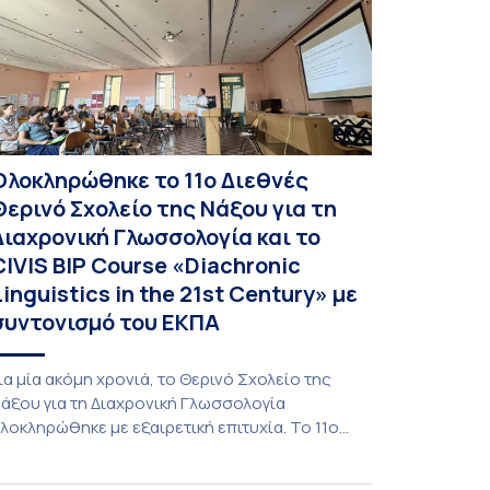
Ολοκληρώθηκε το 11ο Διεθνές
Θερινό Σχολείο της Νάξου για τη
Διαχρονική Γλωσσολογία και το
CIVIS BIP Course «Diachronic
Linguistics in the 21st Century» με
συντονισμό του ΕΚΠΑ
ια μία ακόμη χρονιά, το Θερινό Σχολείο της
άξου για τη Διαχρονική Γλωσσολογία
λοκληρώθηκε με εξαιρετική επιτυχία. Το 11ο
ιεθνές Θερινό Σχολείο της Νάξου, μαζί με τη
ιά ζώσης φάση του CIVIS BIP Course «Diachronic