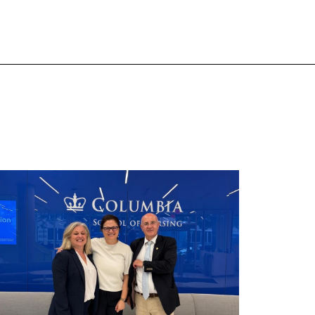
λικιωμένων συμπολιτών μας. Το πρόγραμμα της
ποχρεωτικής «κοινωφελούς μάθησης» στο
άθημα της Γηροδοντιατρικής 10ου εξαμήνου,
εριλάμβανε εκπαιδευτικές δραστηριότητες στο
ηροκομείο-Πτωχοκομείο Αθηνών, στο
δοντιατρικό Τμήμα/Μονάδα ΑΜΕΑ Ενηλίκων
σκληπιείου Βούλας, στο Κέντρο Γηριατρικής […]