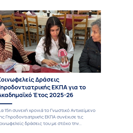
inguistics in the 21st Century», διεξήχθη από τις
9 έως τις 25 Ιουλίου 2026 στο ιστορικό κτίριο
ης πρώην σχολής […]
Κοινωφελείς Δράσεις
Γηροδοντιατρικής ΕΚΠΑ για το
Ακαδημαϊκό Έτος 2025-26
ια 15η συνεχή χρονιά το Γνωστικό Αντικείμενο
ης Γηροδοντιατρικής ΕΚΠΑ συνέχισε τις
οινωφελείς δράσεις του με στόχο την
ροαγωγή της στοματικής υγείας των ευάλωτων