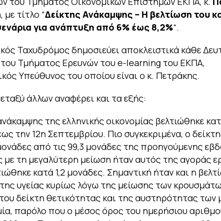
ν του Τμήματος Οικονομικών Επιστημών ΕΚΠΑ, κ.
Π
η
, με τίτλο “
Δείκτης Ανάκαμψης – Η βελτίωση του κα
σενάρια για ανάπτυξη από 6% έως 8,2%
“.
κός Ταχυδρόμος δημοσιεύει αποκλειστικά κάθε Δευτ
 του Τμήματος Ερευνών του e-learning του ΕΚΠΑ,
κός Υπεύθυνος του οποίου είναι ο κ. Πετράκης.
εταξύ άλλων αναφέρει και τα εξής:
ανάκαμψης της ελληνικής οικονομίας βελτιώθηκε κατ
ως την 12η Σεπτεμβρίου. Πιο συγκεκριμένα, ο δείκτ
 μονάδες από τις 99,3 μονάδες της προηγούμενης εβ
 με τη μεγαλύτερη μείωση ήταν αυτός της αγοράς ε
ιώθηκε κατά 1,2 μονάδες. Σημαντική ήταν και η βελτ
της υγείας κυρίως λόγω της μείωσης των κρουσμάτω
του δείκτη θετικότητας και της αυστηρότητας των 
ία, παρόλο που ο μέσος όρος του ημερήσιου αριθμο