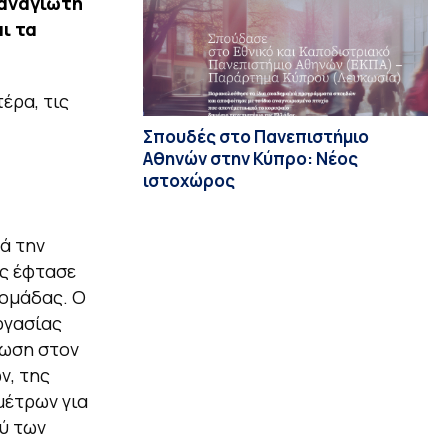
αναγιώτη
ι τα
έρα, τις
Σπουδές στο Πανεπιστήμιο
Αθηνών στην Κύπρο: Νέος
ιστοχώρος
ά την
ης έφτασε
δομάδας. Ο
ργασίας
ίωση στον
ν, της
μέτρων για
ύ των