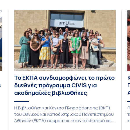
εντάσσεται στο παγκόσμιο δίκτυο SatNOGS. Η
L
ιδέα προέκυψε έπειτα από την επίσκεψη
1
φοιτητών του ΤΤΨΒ στο Open Source […]
τ
Το ΕΚΠΑ συνδιαμορφώνει το πρώτο
S
διεθνές πρόγραμμα CIVIS για
ακαδημαϊκές βιβλιοθήκες
Η Βιβλιοθήκη και Κέντρο Πληροφόρησης (ΒΚΠ)
Γ
του Εθνικού και Καποδιστριακού Πανεπιστημίου
τ
Αθηνών (ΕΚΠΑ) συμμετείχε στον σχεδιασμό και
κ
την υλοποίηση του CIVIS Blended Intensive
π