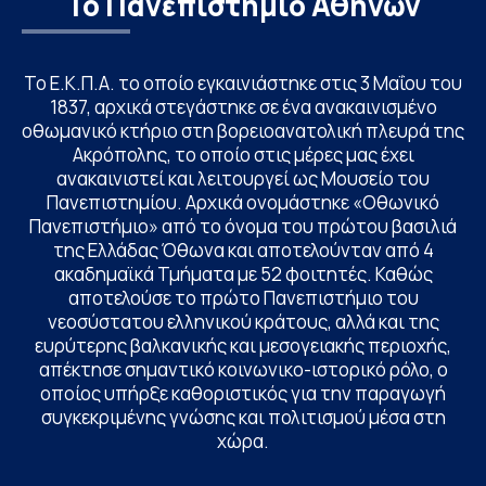
Το Πανεπιστήμιο Αθηνών
Το Ε.Κ.Π.Α. το οποίο εγκαινιάστηκε στις 3 Μαΐου του
1837, αρχικά στεγάστηκε σε ένα ανακαινισμένο
οθωμανικό κτήριο στη βορειοανατολική πλευρά της
Ακρόπολης, το οποίο στις μέρες μας έχει
ανακαινιστεί και λειτουργεί ως Μουσείο του
Πανεπιστημίου. Αρχικά ονομάστηκε «Οθωνικό
Πανεπιστήμιο» από το όνομα του πρώτου βασιλιά
της Ελλάδας Όθωνα και αποτελούνταν από 4
ακαδημαϊκά Τμήματα με 52 φοιτητές. Καθώς
αποτελούσε το πρώτο Πανεπιστήμιο του
νεοσύστατου ελληνικού κράτους, αλλά και της
ευρύτερης βαλκανικής και μεσογειακής περιοχής,
απέκτησε σημαντικό κοινωνικο-ιστορικό ρόλο, ο
οποίος υπήρξε καθοριστικός για την παραγωγή
συγκεκριμένης γνώσης και πολιτισμού μέσα στη
χώρα.