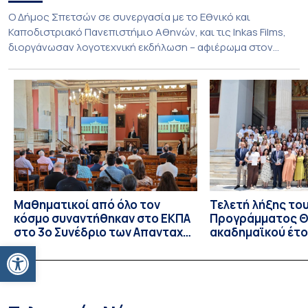
Ο Δήμος Σπετσών σε συνεργασία με το Εθνικό και
Καποδιστριακό Πανεπιστήμιο Αθηνών, και τις Inkas Films,
διοργάνωσαν λογοτεχνική εκδήλωση – αφιέρωμα στον
Τζων Φάουλς, τον σημαντικότερο Βρετανό πεζογράφο του
20ού αιώνα, με την προβολή του ντοκυμαντέρ «Η
επιστροφή του Μάγου». Η εκδήλωση διοργανώθηκε στο
πλαίσιο της συνεργασίας του Δήμου Σπετσών και του
Εθνικού και Καποδιστριακού […]
Μαθηματικοί από όλο τον
Τελετή λήξης το
κόσμο συναντήθηκαν στο ΕΚΠΑ
Προγράμματος Θ.
στο 3ο Συνέδριο των Απανταχού
ακαδημαϊκού έτο
Ανοίξτε τη γραμμή εργαλείων
Ελλήνων Μαθηματικών
και απονομής τω
Σπουδών στους 
και στις σπουδά