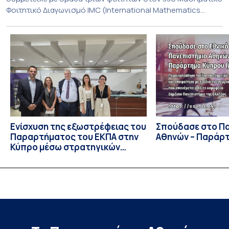
Φοιτητικό Διαγωνισμό IMC (International Mathematics
Competition), ο οποίος πραγματοποιήθηκε στις 29 και 30
Ιουλίου στο Blagoevgrad της Βουλγαρίας. Σε αυτόν
συμμετείχαν 447 φοιτητές εκπροσωπώντας 135
πανεπιστήμια από 46 χώρες. Από την Ελλάδα, συμμετείχαν
επίσης το Εθνικό Μετσόβιο Πολυτεχνείο, το Αριστοτέλειο
Πανεπιστήμιο […]
Ενίσχυση της εξωστρέφειας του
Σπούδασε στο Π
Παραρτήματος του ΕΚΠΑ στην
Αθηνών – Παράρ
Κύπρο μέσω στρατηγικών
συνεργασιών