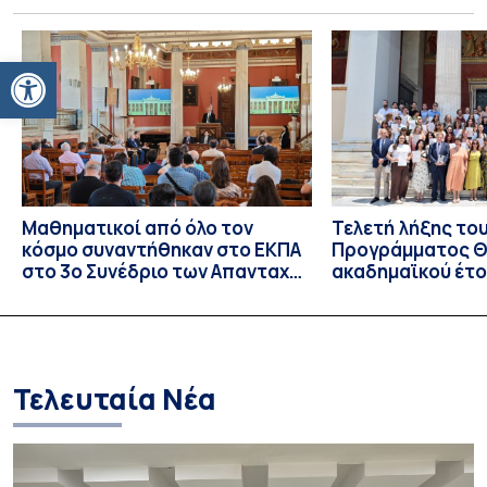
Τζων Φάουλς, τον σημαντικότερο Βρετανό πεζογράφο του
20ού αιώνα, με την προβολή του ντοκυμαντέρ «Η
επιστροφή του Μάγου». Η εκδήλωση διοργανώθηκε στο
Ανοίξτε τη γραμμή εργαλείων
πλαίσιο της συνεργασίας του Δήμου Σπετσών και του
Εθνικού και Καποδιστριακού […]
Μαθηματικοί από όλο τον
Τελετή λήξης το
κόσμο συναντήθηκαν στο ΕΚΠΑ
Προγράμματος Θ.
στο 3ο Συνέδριο των Απανταχού
ακαδημαϊκού έτο
Ελλήνων Μαθηματικών
και απονομής τω
Σπουδών στους 
και στις σπουδά
Τελευταία Νέα