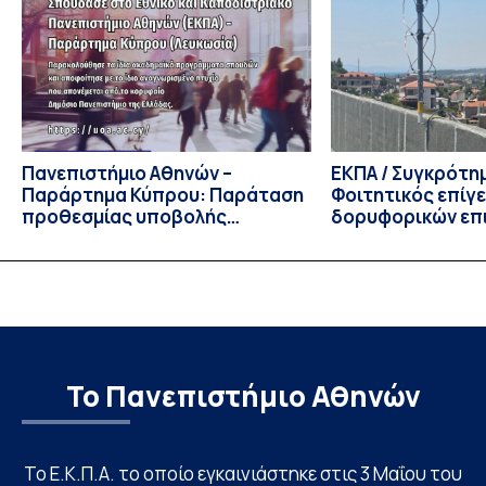
του 2026, ο Κοσμήτορας της Σχολής Οικονομικών και
Πολιτικών Επιστημών, Καθηγητής Νικόλαος Ηρειώτης, και ο
Πρόεδρος του Τμήματος […]
Πανεπιστήμιο Αθηνών –
ΕΚΠΑ / Συγκρότη
Παράρτημα Κύπρου: Παράταση
Φοιτητικός επίγ
προθεσμίας υποβολής
δορυφορικών επι
εκδήλωσης ενδιαφέροντος
λειτουργία!
υποψηφίων
Το Πανεπιστήμιο Αθηνών
Το Ε.Κ.Π.Α. το οποίο εγκαινιάστηκε στις 3 Μαΐου του