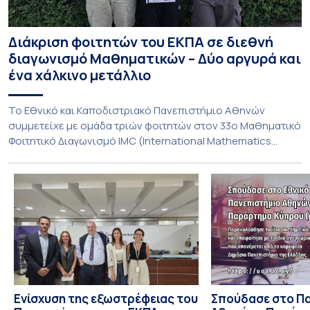
Διάκριση φοιτητών του ΕΚΠΑ σε διεθνή
διαγωνισμό Μαθηματικών – Δύο αργυρά και
ένα χάλκινο μετάλλιο
To Εθνικό και Καποδιστριακό Πανεπιστήμιο Αθηνών
συμμετείχε με ομάδα τριών φοιτητών στον 33ο Μαθηματικό
Φοιτητικό Διαγωνισμό IMC (International Mathematics
Competition), ο οποίος πραγματοποιήθηκε στις 29 και 30
Ιουλίου στο Blagoevgrad της Βουλγαρίας. Σε αυτόν
συμμετείχαν 447 φοιτητές εκπροσωπώντας 135
πανεπιστήμια από 46 χώρες. Από την Ελλάδα, συμμετείχαν
επίσης το Εθνικό Μετσόβιο Πολυτεχνείο, το Αριστοτέλειο
Πανεπιστήμιο […]
Ενίσχυση της εξωστρέφειας του
Σπούδασε στο Π