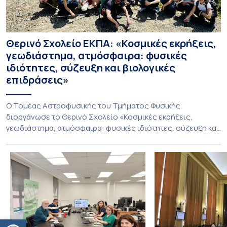
Θερινό Σχολείο ΕΚΠΑ: «Κοσμικές εκρήξεις,
γεωδιάστημα, ατμόσφαιρα: φυσικές
ιδιότητες, σύζευξη και βιολογικές
επιδράσεις»
Ο Τομέας Αστροφυσικής του Τμήματος Φυσικής
διοργάνωσε το Θερινό Σχολείο «Κοσμικές εκρήξεις,
γεωδιάστημα, ατμόσφαιρα: φυσικές ιδιότητες, σύζευξη και
βιολογικές επιδράσεις», που πραγματοποιήθηκε στις 10-13
Ιουλίου 2026 υπό τον συντονισμό του Καθηγητή Ιωάννη
Δαγκλή. Το Σχολείο φιλοξενήθηκε από το Ίδρυμα της
Βουλής των Ελλήνων για τον Κοινοβουλευτισμό και τη
Δημοκρατία στο Πάρκο Εθνικής Συμφιλίωσης, σε
απομακρυσμένο […]
Ανοίξτε τη γραμμή εργαλείων