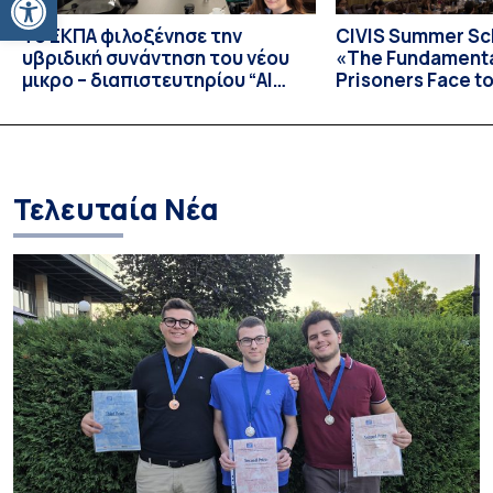
Το ΕΚΠΑ φιλοξένησε την
CIVIS Summer Sch
υβριδική συνάντηση του νέου
«The Fundamental
μικρο – διαπιστευτηρίου “AI
Prisoners Face to
Tools for Audiovisual Content
International C
Creation”
Prison Realities 
Necessary Evolut
and Repression 
Τελευταία Νέα