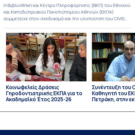
Η Βιβλιοθήκη και Κέντρο Πληροφόρησης (ΒΚΠ) του Εθνικού
και Καποδιστριακού Πανεπιστημίου Αθηνών (ΕΚΠΑ)
συμμετείχε στον σχεδιασμό και την υλοποίηση του CIVIS
Blended Intensive Programme (BIP) με τίτλο «Transformative
Libraries and Participatory Culture” (IMOTION), το οποίο
πραγματοποιήθηκε με διαδικτυακές και δια ζώσης
εκπαιδευτικές δράσεις από τις 3 Ιουνίου έως τις 10 Ιουλίου
2026. Το πρόγραμμα αποτελεί […]
Κοινωφελείς Δράσεις
Συνέντευξη του 
Γηροδοντιατρικής ΕΚΠΑ για το
Καθηγητή του ΕΚΠ
Ακαδημαϊκό Έτος 2025-26
Πετράκη, στην ε
“Update” στην Ε