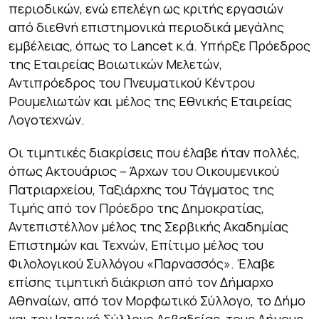
περιοδικών, ενώ επελέγη ως κριτής εργασιών
από διεθνή επιστημονικά περιοδικά µεγάλης
εµβέλειας, όπως το Lancet κ.ά. Υπήρξε Πρόεδρος
της Εταιρείας Βοιωτικών Μελετών,
Αντιπρόεδρος του Πνευματικού Κέντρου
Ρουµελιωτών και μέλος της Εθνικής Εταιρείας
Λογοτεχνών.
Οι τιµητικές διακρίσεις που έλαβε ήταν πολλές,
όπως Ακτουάριος – Άρχων του Οικουµενικού
Πατριαρχείου, Ταξιάρχης του Τάγµατος της
Τιµής από τον Πρόεδρο της Δηµοκρατίας,
Αντεπιστέλλον µέλος της Σερβικής Ακαδηµίας
Επιστηµών και Τεχνών, Επίτιµο µέλος του
Φιλολογικού Συλλόγου «Παρνασσός». Έλαβε
επίσης τιµητική διάκριση από τον Δήµαρχο
Αθηναίων, από τον Μορφωτικό Σύλλογο, το Δήµο
και τον Ιατρικό Σύλλογο Λεβαδείας, τους Δήµους