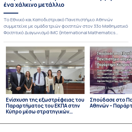
ένα χάλκινο μετάλλιο
To Εθνικό και Καποδιστριακό Πανεπιστήμιο Αθηνών
συμμετείχε με ομάδα τριών φοιτητών στον 33ο Μαθηματικό
Φοιτητικό Διαγωνισμό IMC (International Mathematics
Competition), ο οποίος πραγματοποιήθηκε στις 29 και 30
Ιουλίου στο Blagoevgrad της Βουλγαρίας. Σε αυτόν
συμμετείχαν 447 φοιτητές εκπροσωπώντας 135
πανεπιστήμια από 46 χώρες. Από την Ελλάδα, συμμετείχαν
επίσης το Εθνικό Μετσόβιο Πολυτεχνείο, το Αριστοτέλειο
Πανεπιστήμιο […]
Ενίσχυση της εξωστρέφειας του
Σπούδασε στο Π
Παραρτήματος του ΕΚΠΑ στην
Αθηνών – Παράρ
Κύπρο μέσω στρατηγικών
συνεργασιών