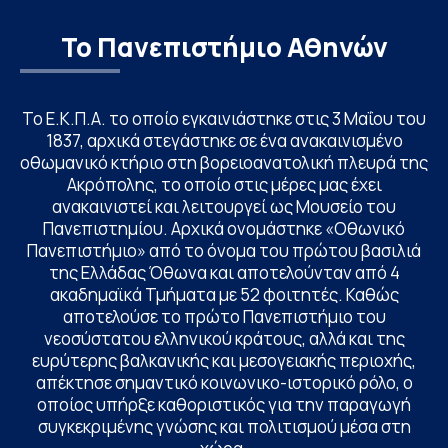
Το Πανεπιστήμιο Αθηνών
Το Ε.Κ.Π.Α. το οποίο εγκαινιάστηκε στις 3 Μαΐου του
1837, αρχικά στεγάστηκε σε ένα ανακαινισμένο
οθωμανικό κτήριο στη βορειοανατολική πλευρά της
Ακρόπολης, το οποίο στις μέρες μας έχει
ανακαινιστεί και λειτουργεί ως Μουσείο του
Πανεπιστημίου. Αρχικά ονομάστηκε «Οθωνικό
Πανεπιστήμιο» από το όνομα του πρώτου βασιλιά
της Ελλάδας Όθωνα και αποτελούνταν από 4
ακαδημαϊκά Τμήματα με 52 φοιτητές. Καθώς
αποτελούσε το πρώτο Πανεπιστήμιο του
νεοσύστατου ελληνικού κράτους, αλλά και της
ευρύτερης βαλκανικής και μεσογειακής περιοχής,
απέκτησε σημαντικό κοινωνικο-ιστορικό ρόλο, ο
οποίος υπήρξε καθοριστικός για την παραγωγή
συγκεκριμένης γνώσης και πολιτισμού μέσα στη