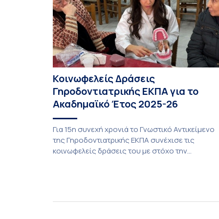
Κοινωφελείς Δράσεις
Γηροδοντιατρικής ΕΚΠΑ για το
Ακαδημαϊκό Έτος 2025-26
Για 15η συνεχή χρονιά το Γνωστικό Αντικείμενο
της Γηροδοντιατρικής ΕΚΠΑ συνέχισε τις
κοινωφελείς δράσεις του με στόχο την
προαγωγή της στοματικής υγείας των ευάλωτω
ηλικιωμένων συμπολιτών μας. Το πρόγραμμα τ
υποχρεωτικής «κοινωφελούς μάθησης» στο
μάθημα της Γηροδοντιατρικής 10ου εξαμήνου,
περιλάμβανε εκπαιδευτικές δραστηριότητες στ
Γηροκομείο-Πτωχοκομείο Αθηνών, στο