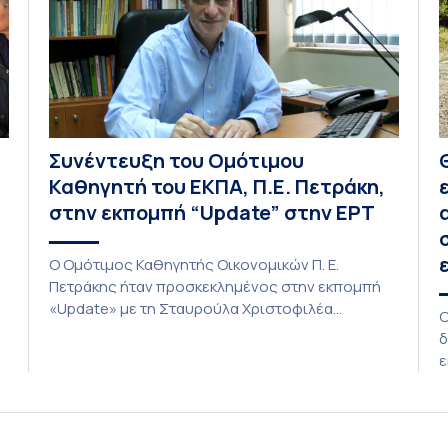
Συνέντευξη του Ομότιμου
Καθηγητή του ΕΚΠΑ, Π.Ε. Πετράκη,
στην εκπομπή “Update” στην ΕΡΤ
O Ομότιμος Καθηγητής Οικονομικών Π. Ε.
Πετράκης ήταν προσκεκλημένος στην εκπομπή
«Update» με τη Σταυρούλα Χριστοφιλέα
Ο
ν
(27/7/2026). Συζήτησε για τις οικονομικές
δ
ης
συνέπειες στην ενέργεια για την Ελλάδα και,
ε
γενικότερα, την Ευρώπη από τις εξελίξεις στον
ι
πόλεμο ΗΠΑ – Ιράν, καθώς και για τη διακύμανση
π
ο
των τιμών στα καύσιμα. Για να δείτε τη
υ
συνέντευξη, πατήστε εδώ.