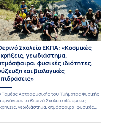
Θερινό Σχολείο ΕΚΠΑ: «Κοσμικές
εκρήξεις, γεωδιάστημα,
ατμόσφαιρα: φυσικές ιδιότητες,
σύζευξη και βιολογικές
επιδράσεις»
 Τομέας Αστροφυσικής του Τμήματος Φυσικής
ιοργάνωσε το Θερινό Σχολείο «Κοσμικές
κρήξεις, γεωδιάστημα, ατμόσφαιρα: φυσικές
διότητες, σύζευξη και βιολογικές επιδράσεις»,
ου πραγματοποιήθηκε στις 10-13 Ιουλίου 2026
πό τον συντονισμό του Καθηγητή Ιωάννη