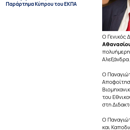
Παράρτημα Κύπρου του ΕΚΠΑ
Ο Γενικός 
Αθανασίο
πολυήμερη
Αλεξάνδρα
Ο Παναγιώτ
Αποφοίτησε
Βιομηχανικ
του Εθνικο
στη Διδακτ
Ο Παναγιώτ
και Καποδι