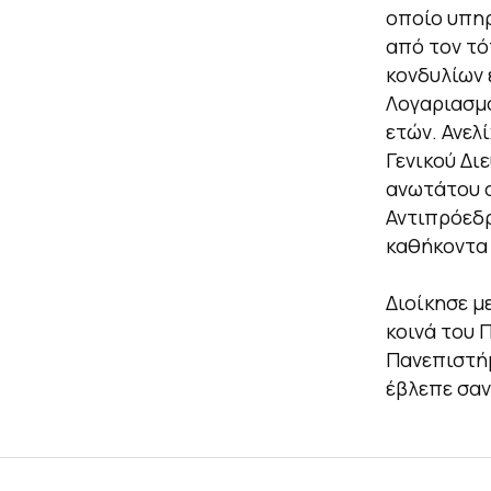
οποίο υπηρ
από τον τό
κονδυλίων 
Λογαριασμό
ετών. Ανελ
Γενικού Δι
ανωτάτου ο
Αντιπρόεδρ
καθήκοντα
Διοίκησε μ
κοινά του 
Πανεπιστήμ
έβλεπε σαν