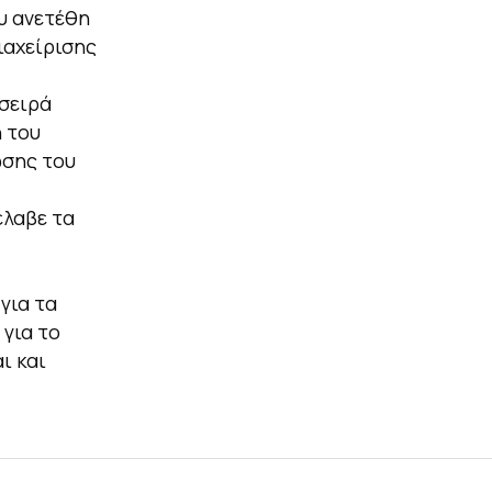
ου ανετέθη
ιαχείρισης
 σειρά
η του
ωσης του
έλαβε τα
για τα
 για το
ι και