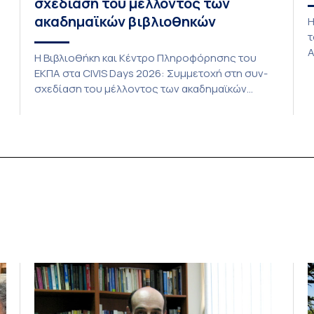
σχεδίαση του μέλλοντος των
ακαδημαϊκών βιβλιοθηκών
Η
τ
Α
Η Βιβλιοθήκη και Κέντρο Πληροφόρησης του
τ
ΕΚΠΑ στα CIVIS Days 2026: Συμμετοχή στη συν-
P
σχεδίαση του μέλλοντος των ακαδημαϊκών
L
βιβλιοθηκών Στην αποστολή που εκπροσώπησε
ο
το ΕΚΠΑ στη φετινή εκδήλωση «CIVIS Days», με
δ
επικεφαλής την Αντιπρύτανι Ακαδημαϊκών,
ic
Ι
Διεθνών Σχέσεων και Εξωστρέφειας, Καθηγήτρια
ς
α
κ. Σοφία Παπαϊωάννου, συμμετείχε ενεργά και η
Βιβλιοθήκη και Κέντρο Πληροφόρησης (ΒΚΠ) του
Ιδρύματος. Οι […]