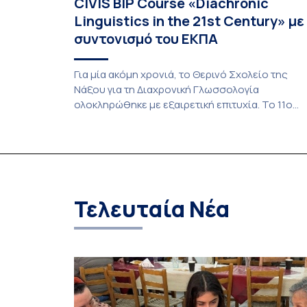
CIVIS BIP Course «Diachronic
Linguistics in the 21st Century» με
συντονισμό του ΕΚΠΑ
Για μία ακόμη χρονιά, το Θερινό Σχολείο της
Νάξου για τη Διαχρονική Γλωσσολογία
ολοκληρώθηκε με εξαιρετική επιτυχία. Το 11ο
Διεθνές Θερινό Σχολείο της Νάξου, μαζί με τη
διά ζώσης φάση του CIVIS BIP Course «Diachron
Linguistics in the 21st Century», διεξήχθη από τι
19 έως τις 25 Ιουλίου 2026 στο ιστορικό κτίριο
της πρώην σχολής […]
Τελευταία Νέα