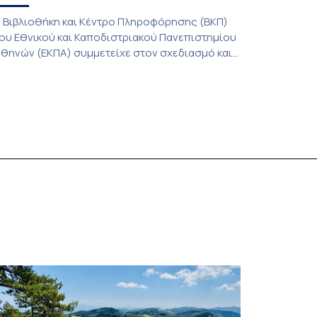
 Βιβλιοθήκη και Κέντρο Πληροφόρησης (ΒΚΠ)
ου Εθνικού και Καποδιστριακού Πανεπιστημίου
θηνών (ΕΚΠΑ) συμμετείχε στον σχεδιασμό και
ην υλοποίηση του CIVIS Blended Intensive
rogramme (BIP) με τίτλο «Transformative
ibraries and Participatory Culture” (IMOTION), το
ποίο πραγματοποιήθηκε με διαδικτυακές και
ια ζώσης εκπαιδευτικές δράσεις από τις 3
ουνίου έως τις 10 Ιουλίου 2026. Το πρόγραμμα
ποτελεί […]