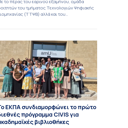
ε το πέρας του εαρινού εξαμήνου, ομάδα
οιτητών του τμήματος Τεχνολογιών Ψηφιακής
ιομηχανίας (ΤΤΨΒ) αλλά και του
εροδιαστημικής Επιστήμης και Τεχνολογίας
λοκλήρωσε την κατασκευή επίγειου σταθμού
ήψης δορυφορικών σημάτων. Ο σταθμός
ειτουργεί πλέον στο Συγκρότημα Ευρίπου και
ντάσσεται στο παγκόσμιο δίκτυο SatNOGS. Η
δέα προέκυψε έπειτα από την επίσκεψη
οιτητών του ΤΤΨΒ στο Open Source […]
Το ΕΚΠΑ συνδιαμορφώνει το πρώτο
διεθνές πρόγραμμα CIVIS για
ακαδημαϊκές βιβλιοθήκες