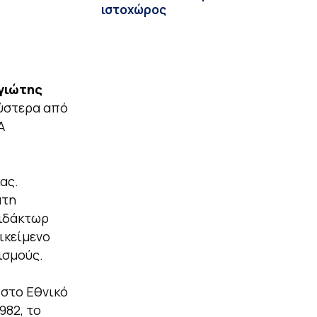
ιστοχώρος
γιώτης
ύστερα από
Α
ας.
άτη
Διδάκτωρ
ικείμενο
ισμούς.
 στο Εθνικό
982, το