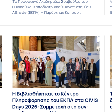
Το Προσωρινό Ακαδημαϊκό Συμβούλιο του
Μ
Εθνικού και Καποδιστριακού Πανεπιστημίου
φ
Αθηνών (ΕΚΠΑ) — Παράρτημα Κύπρου
Β
(Λευκωσία) στη συνεδρίαση της Πέμπτης 23
Α
Ιουλίου 2026, αποφασίζει ομόφωνα την
ο
παράταση της προθεσμίας υποβολής
λ
εκδήλωσης ενδιαφέροντος για την φοίτηση σε
λ
ς
Προγράμματα Σπουδών, Τμημάτων του
ε
Πανεπιστημίου μας στο Παράρτημα Κύπρου για
ι
το ακαδημαϊκό έτος 2026-2027, έως τη Δευτέρα
φ
31 Αυγούστου 2026. […]
Η Βιβλιοθήκη και το Κέντρο
Πληροφόρησης του ΕΚΠΑ στα CIVIS
Days 2026: Συμμετοχή στη συν-