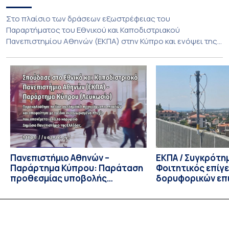
Στο πλαίσιο των δράσεων εξωστρέφειας του
Παραρτήματος του Εθνικού και Καποδιστριακού
Πανεπιστημίου Αθηνών (ΕΚΠΑ) στην Κύπρο και ενόψει της
έναρξης των προπτυχιακών προγραμμάτων σπουδών του
Τμήματος Οικονομικών Επιστημών και του Τμήματος
Διοίκησης Επιχειρήσεων και Οργανισμών τον Σεπτέμβριο
του 2026, ο Κοσμήτορας της Σχολής Οικονομικών και
Πολιτικών Επιστημών, Καθηγητής Νικόλαος Ηρειώτης, και ο
Πρόεδρος του Τμήματος […]
Πανεπιστήμιο Αθηνών –
ΕΚΠΑ / Συγκρότη
Παράρτημα Κύπρου: Παράταση
Φοιτητικός επίγ
προθεσμίας υποβολής
δορυφορικών επι
εκδήλωσης ενδιαφέροντος
λειτουργία!
υποψηφίων