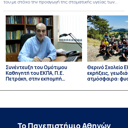
του με στόχο την προαγωγή της στοματικής υγείας των
ευάλωτων ηλικιωμένων συμπολιτών μας. Το πρόγραμμα της
υποχρεωτικής «κοινωφελούς μάθησης» στο μάθημα της
Γηροδοντιατρικής 10ου εξαμήνου, περιλάμβανε
εκπαιδευτικές δραστηριότητες στο Γηροκομείο-
Πτωχοκομείο Αθηνών, στο Οδοντιατρικό Τμήμα/Μονάδα
ΑΜΕΑ Ενηλίκων Ασκληπιείου Βούλας, στο Κέντρο
Γηριατρικής […]
Συνέντευξη του Ομότιμου
Θερινό Σχολείο Ε
Καθηγητή του ΕΚΠΑ, Π.Ε.
εκρήξεις, γεωδι
Πετράκη, στην εκπομπή
ατμόσφαιρα: φυ
“Update” στην ΕΡΤ
ιδιότητες, σύζευ
βιολογικές επιδ
Το Πανεπιστήμιο Αθηνών