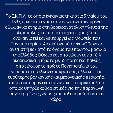
Το Ε.Κ.Π.Α. το οποίο εγκαινιάστηκε στις 3 Μαΐου του
1837, αρχικά στεγάστηκε σε ένα ανακαινισμένο
οθωμανικό κτήριο στη βορειοανατολική πλευρά της
Ακρόπολης, το οποίο στις μέρες μας έχει
ανακαινιστεί και λειτουργεί ως Μουσείο του
Πανεπιστημίου. Αρχικά ονομάστηκε «Οθωνικό
Πανεπιστήμιο» από το όνομα του πρώτου βασιλιά
της Ελλάδας Όθωνα και αποτελούνταν από 4
ακαδημαϊκά Τμήματα με 52 φοιτητές. Καθώς
αποτελούσε το πρώτο Πανεπιστήμιο του
νεοσύστατου ελληνικού κράτους, αλλά και της
ευρύτερης βαλκανικής και μεσογειακής περιοχής,
απέκτησε σημαντικό κοινωνικο-ιστορικό ρόλο, ο
οποίος υπήρξε καθοριστικός για την παραγωγή
συγκεκριμένης γνώσης και πολιτισμού μέσα στη
χώρα.