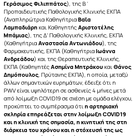
Γεράσιμος Φιλιππάτος
), της Β΄
Προπαιδευτικής Παθολογικής Κλινικής ΕΚΠΑ
(Αναπληρώτρια Καθηγήτρια
Βαϊα
Λαμπαδιάρη
και Καθηγητής
Αριστοτέλης
Μπάμιας
), της Δ’ Παθολογικής Κλινικής, ΕΚΠΑ
(Καθηγήτρια
Αναστασία Αντωνιάδου
), της
Φαρμακευτικής, ΕΚΠΑ (Καθηγήτρια
Ιωάννα
Ανδρεάδου
) και της Θεραπευτικής Κλινικής,
ΕΚΠΑ (Καθηγητές
Ασημίνα Μητράκου
και
Θάνος
Δημόπουλος
, Πρύτανης ΕΚΠΑ), η οποία, μεταξύ
άλλων σημαντικών ευρημάτων, έδειξε ότι η
PWV είναι υψηλότερη σε ασθενείς 4 μήνες μετά
από λοίμωξη COVID19 σε σχέση με ομάδα ελέγχου,
προκύπτει το συμπέρασμα ότι
η αρτηριακή
σκληρία επηρεάζεται στην λοίμωξη COVID19
και η κλινική της σημασία, η κινητική της στη
διάρκεια του χρόνου και η στόχευσή της ως