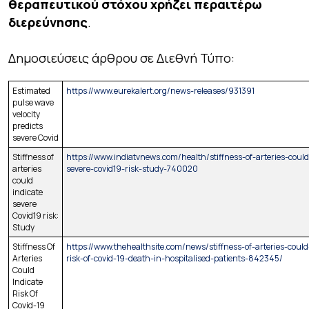
θεραπευτικού στόχου χρήζει περαιτέρω
διερεύνησης
.
Δημοσιεύσεις άρθρου σε Διεθνή Τύπο:
Estimated
https://www.eurekalert.org/news-releases/931391
pulse wave
velocity
predicts
severe Covid
Stiffness of
https://www.indiatvnews.com/health/stiffness-of-arteries-could
arteries
severe-covid19-risk-study-740020
could
indicate
severe
Covid19 risk:
Study
Stiffness Of
https://www.thehealthsite.com/news/stiffness-of-arteries-could
Arteries
risk-of-covid-19-death-in-hospitalised-patients-842345/
Could
Indicate
Risk Of
Covid-19