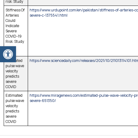
risk: Study
Stiffness Of
https://www.urdupoint.com/en/pakistan/stiffness-of-arteries-co
Arteries
severe-c-1375541.html
Could
Indicate
Severe
COVID-19
Risk: Study
Ανοίξτε τη γραμμή εργαλείων
Estimated
https://www.sciencedaily.com/releases/2021/10/211013114101.ht
pulse wave
velocity
predicts
severe
COVID
Estimated
https://www.miragenews.com/estimated-pulse-wave-velocity-pr
pulse wave
severe-651350/
velocity
predicts
severe
COVID