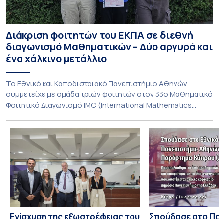
Διάκριση φοιτητών του ΕΚΠΑ σε διεθνή
διαγωνισμό Μαθηματικών – Δύο αργυρά και
ένα χάλκινο μετάλλιο
To Εθνικό και Καποδιστριακό Πανεπιστήμιο Αθηνών
συμμετείχε με ομάδα τριών φοιτητών στον 33ο Μαθηματικό
Φοιτητικό Διαγωνισμό IMC (International Mathematics
Competition), ο οποίος πραγματοποιήθηκε στις 29 και 30
Ιουλίου στο Blagoevgrad της Βουλγαρίας. Σε αυτόν
συμμετείχαν 447 φοιτητές εκπροσωπώντας 135
πανεπιστήμια από 46 χώρες. Από την Ελλάδα, συμμετείχαν
επίσης το Εθνικό Μετσόβιο Πολυτεχνείο, το Αριστοτέλειο
Πανεπιστήμιο […]
Ενίσχυση της εξωστρέφειας του
Σπούδασε στο Π