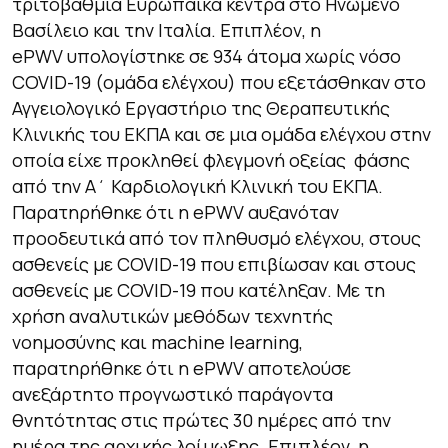
τριτοβάθμια Ευρωπαϊκά κέντρα στο Ηνωμένο
Βασίλειο και την Ιταλία. Επιπλέον, η
ePWV υπολογίστηκε σε 934 άτομα χωρίς νόσο
COVID-19 (ομάδα ελέγχου) που εξετάσθηκαν στο
Αγγειολογικό Εργαστήριο της Θεραπευτικής
Κλινικής του ΕΚΠΑ και σε μια ομάδα ελέγχου στην
οποία είχε προκληθεί φλεγμονή οξείας φάσης
από την Α΄ Καρδιολογική Κλινική του ΕΚΠΑ.
Παρατηρήθηκε ότι η ePWV αυξανόταν
προοδευτικά από τον πληθυσμό ελέγχου, στους
ασθενείς με COVID-19 που επιβίωσαν και στους
ασθενείς με COVID-19 που κατέληξαν. Με τη
χρήση αναλυτικών μεθόδων τεχνητής
νοημοσύνης και machine learning,
παρατηρήθηκε ότι η ePWV αποτελούσε
ανεξάρτητο προγνωστικό παράγοντα
θνητότητας στις πρώτες 30 ημέρες από την
ημέρα της αρχικής λοίμωξης. Επιπλέον, η