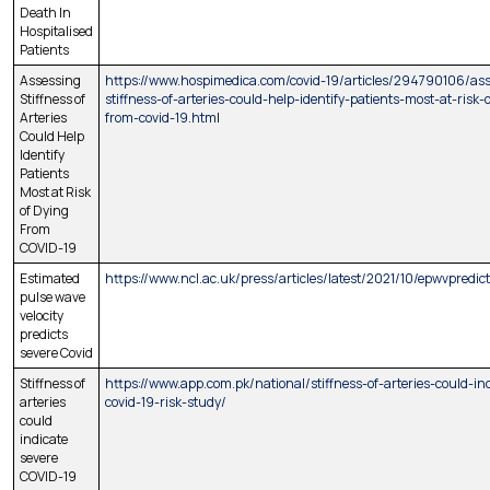
Death In
Hospitalised
Patients
Assessing
https://www.hospimedica.com/covid-19/articles/294790106/as
Stiffness of
stiffness-of-arteries-could-help-identify-patients-most-at-risk-
Arteries
from-covid-19.htm
l
Could Help
Identify
Patients
Most at Risk
of Dying
From
COVID-19
Estimated
https://www.ncl.ac.uk/press/articles/latest/2021/10/epwvpredic
pulse wave
velocity
predicts
severe Covid
Stiffness of
https://www.app.com.pk/national/stiffness-of-arteries-could-in
arteries
covid-19-risk-study/
could
indicate
severe
COVID-19