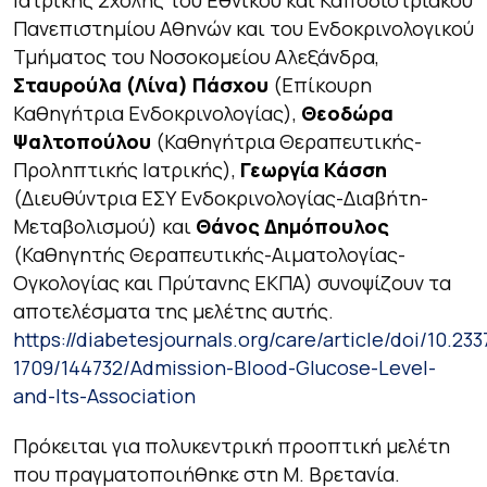
Ιατρικής Σχολής του Εθνικού και Καποδιστριακού
Πανεπιστημίου Αθηνών και του Ενδοκρινολογικού
Τμήματος του Νοσοκομείου Αλεξάνδρα,
Σταυρούλα (Λίνα) Πάσχου
(Επίκουρη
Καθηγήτρια Ενδοκρινολογίας),
Θεοδώρα
Ψαλτοπούλου
(Καθηγήτρια Θεραπευτικής-
Προληπτικής Ιατρικής),
Γεωργία Κάσση
(Διευθύντρια ΕΣΥ Ενδοκρινολογίας-Διαβήτη-
Μεταβολισμού) και
Θάνος Δημόπουλος
(Καθηγητής Θεραπευτικής-Αιματολογίας-
Ογκολογίας και Πρύτανης ΕΚΠΑ) συνοψίζουν τα
αποτελέσματα της μελέτης αυτής.
https://diabetesjournals.org/care/article/doi/10.233
1709/144732/Admission-Blood-Glucose-Level-
and-Its-Association
Πρόκειται για πολυκεντρική προοπτική μελέτη
που πραγματοποιήθηκε στη Μ. Βρετανία.