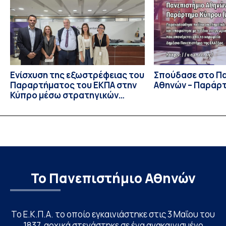
πανεπιστήμια από 46 χώρες. Από την Ελλάδα, συμμετείχαν
επίσης το Εθνικό Μετσόβιο Πολυτεχνείο, το Αριστοτέλειο
Πανεπιστήμιο […]
Ενίσχυση της εξωστρέφειας του
Σπούδασε στο Π
Παραρτήματος του ΕΚΠΑ στην
Αθηνών – Παράρ
Κύπρο μέσω στρατηγικών
συνεργασιών
Το Πανεπιστήμιο Αθηνών
Το Ε.Κ.Π.Α. το οποίο εγκαινιάστηκε στις 3 Μαΐου του
1837, αρχικά στεγάστηκε σε ένα ανακαινισμένο