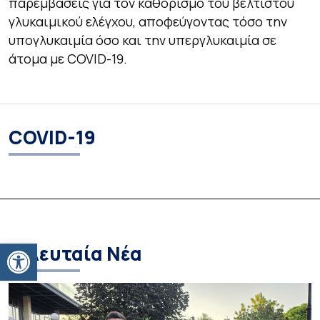
παρεμβάσεις για τον καθορισμό του βέλτιστου
γλυκαιμικού ελέγχου, αποφεύγοντας τόσο την
υπογλυκαιμία όσο και την υπεργλυκαιμία σε
άτομα με COVID-19.
COVID-19
Ανοίξτε τη γραμμή εργαλείων
Τελευταία Νέα