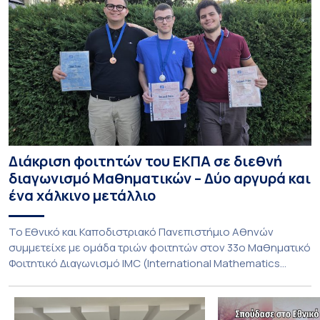
Διάκριση φοιτητών του ΕΚΠΑ σε διεθνή
διαγωνισμό Μαθηματικών – Δύο αργυρά και
ένα χάλκινο μετάλλιο
To Εθνικό και Καποδιστριακό Πανεπιστήμιο Αθηνών
συμμετείχε με ομάδα τριών φοιτητών στον 33ο Μαθηματικό
Φοιτητικό Διαγωνισμό IMC (International Mathematics
Competition), ο οποίος πραγματοποιήθηκε στις 29 και 30
Ιουλίου στο Blagoevgrad της Βουλγαρίας. Σε αυτόν
συμμετείχαν 447 φοιτητές εκπροσωπώντας 135