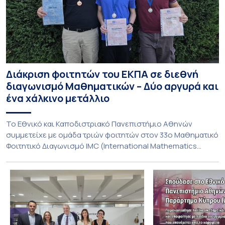
Διάκριση φοιτητών του ΕΚΠΑ σε διεθνή
διαγωνισμό Μαθηματικών – Δύο αργυρά και
ένα χάλκινο μετάλλιο
To Εθνικό και Καποδιστριακό Πανεπιστήμιο Αθηνών
συμμετείχε με ομάδα τριών φοιτητών στον 33ο Μαθηματικό
Φοιτητικό Διαγωνισμό IMC (International Mathematics
Competition), ο οποίος πραγματοποιήθηκε στις 29 και 30
Ιουλίου στο Blagoevgrad της Βουλγαρίας. Σε αυτόν
συμμετείχαν 447 φοιτητές εκπροσωπώντας 135
πανεπιστήμια από 46 χώρες. Από την Ελλάδα, συμμετείχαν
επίσης το Εθνικό Μετσόβιο Πολυτεχνείο, το Αριστοτέλειο
Πανεπιστήμιο […]