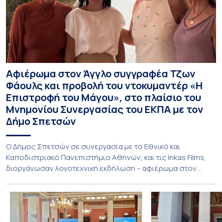
Αφιέρωμα στον Άγγλο συγγραφέα Τζων
Φάουλς και προβολή του ντοκυμαντέρ «Η
Επιστροφή του Μάγου», στο πλαίσιο του
Μνημονίου Συνεργασίας του ΕΚΠΑ με τον
Δήμο Σπετσών
Ο Δήμος Σπετσών σε συνεργασία με το Εθνικό και
Καποδιστριακό Πανεπιστήμιο Αθηνών, και τις Inkas Films,
διοργάνωσαν λογοτεχνική εκδήλωση – αφιέρωμα στον
Τζων Φάουλς, τον σημαντικότερο Βρετανό πεζογράφο του
20ού αιώνα, με την προβολή του ντοκυμαντέρ «Η
επιστροφή του Μάγου». Η εκδήλωση διοργανώθηκε στο
πλαίσιο της συνεργασίας του Δήμου Σπετσών και του