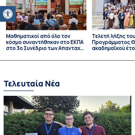
Εθνικού και Καποδιστριακού […]
Ανοίξτε τη γραμμή εργαλείων
Μαθηματικοί από όλο τον
Τελετή λήξης το
κόσμο συναντήθηκαν στο ΕΚΠΑ
Προγράμματος Θ.
στο 3ο Συνέδριο των Απανταχού
ακαδημαϊκού έτο
Ελλήνων Μαθηματικών
και απονομής τω
Σπουδών στους 
και στις σπουδά
Τελευταία Νέα