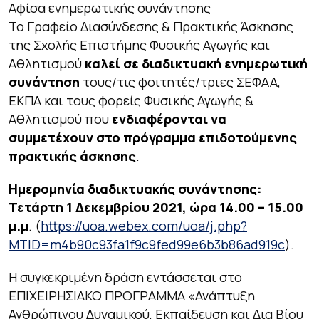
Αφίσα ενημερωτικής συνάντησης
Το Γραφείο Διασύνδεσης & Πρακτικής Άσκησης
της Σχολής Επιστήμης Φυσικής Αγωγής και
Αθλητισμού
καλεί σε διαδικτυακή ενημερωτική
συνάντηση
τους/τις φοιτητές/τριες ΣΕΦΑΑ,
ΕΚΠΑ και τους φορείς Φυσικής Αγωγής &
Αθλητισμού που
ενδιαφέρονται να
συμμετέχουν στο πρόγραμμα επιδοτούμενης
πρακτικής άσκησης
.
Ημερομηνία διαδικτυακής συνάντησης:
Τετάρτη 1 Δεκεμβρίου 2021, ώρα 14.00 – 15.00
μ.μ
. (
https://uoa.webex.com/uoa/j.php?
MTID=m4b90c93fa1f9c9fed99e6b3b86ad919c
).
Η συγκεκριμένη δράση εντάσσεται στο
ΕΠΙΧΕΙΡΗΣΙΑΚΟ ΠΡΟΓΡΑΜΜΑ «Ανάπτυξη
Ανθρώπινου Δυναμικού, Εκπαίδευση και Δια Βίου