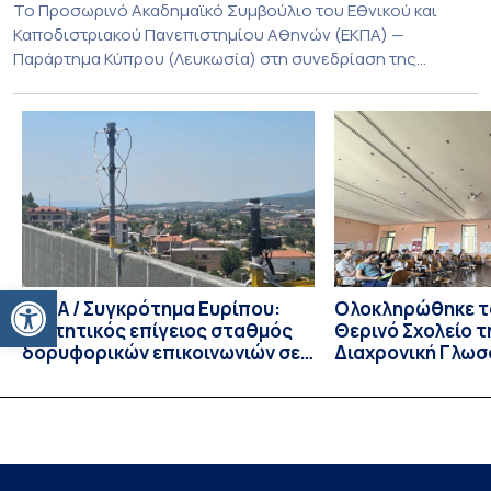
Το Προσωρινό Ακαδημαϊκό Συμβούλιο του Εθνικού και
Καποδιστριακού Πανεπιστημίου Αθηνών (ΕΚΠΑ) —
Παράρτημα Κύπρου (Λευκωσία) στη συνεδρίαση της
Πέμπτης 23 Ιουλίου 2026, αποφασίζει ομόφωνα την
παράταση της προθεσμίας υποβολής εκδήλωσης
ενδιαφέροντος για την φοίτηση σε Προγράμματα Σπουδών,
Τμημάτων του Πανεπιστημίου μας στο Παράρτημα Κύπρου
για το ακαδημαϊκό έτος 2026-2027, έως τη Δευτέρα 31
Αυγούστου 2026. […]
Ανοίξτε τη γραμμή εργαλείων
ΕΚΠΑ / Συγκρότημα Ευρίπου:
Ολοκληρώθηκε το
Φοιτητικός επίγειος σταθμός
Θερινό Σχολείο τ
δορυφορικών επικοινωνιών σε
Διαχρονική Γλωσ
λειτουργία!
CIVIS BIP Course
Linguistics in th
με συντονισμό τ