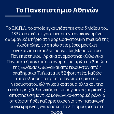
Το Πανεπιστήμιο Αθηνών
Το Ε.Κ.Π.Α. το οποίο εγκαινιάστηκε στις 3 Μαΐου του
1837, αρχικά στεγάστηκε σε ένα ανακαινισμένο
οθωμανικό κτήριο στη βορειοανατολική πλευρά της
Ακρόπολης, το οποίο στις μέρες μας έχει
ανακαινιστεί και λειτουργεί ως Μουσείο του
Πανεπιστημίου. Αρχικά ονομάστηκε «Οθωνικό
Πανεπιστήμιο» από το όνομα του πρώτου βασιλιά
της Ελλάδας Όθωνα και αποτελούνταν από 4
ακαδημαϊκά Τμήματα με 52 φοιτητές. Καθώς
αποτελούσε το πρώτο Πανεπιστήμιο του
νεοσύστατου ελληνικού κράτους, αλλά και της
ευρύτερης βαλκανικής και μεσογειακής περιοχής,
απέκτησε σημαντικό κοινωνικο-ιστορικό ρόλο, ο
οποίος υπήρξε καθοριστικός για την παραγωγή
συγκεκριμένης γνώσης και πολιτισμού μέσα στη
χώρα.