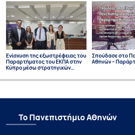
Ιουλίου στο Blagoevgrad της Βουλγαρίας. Σε αυτόν
συμμετείχαν 447 φοιτητές εκπροσωπώντας 135
πανεπιστήμια από 46 χώρες. Από την Ελλάδα, συμμετείχαν
επίσης το Εθνικό Μετσόβιο Πολυτεχνείο, το Αριστοτέλειο
Πανεπιστήμιο […]
Ενίσχυση της εξωστρέφειας του
Σπούδασε στο Π
Παραρτήματος του ΕΚΠΑ στην
Αθηνών – Παράρ
Κύπρο μέσω στρατηγικών
συνεργασιών
Το Πανεπιστήμιο Αθηνών