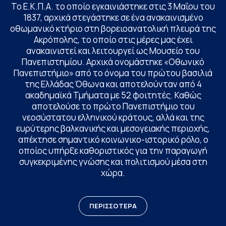
Το Ε.Κ.Π.Α. το οποίο εγκαινιάστηκε στις 3 Μαΐου του
1837, αρχικά στεγάστηκε σε ένα ανακαινισμένο
οθωμανικό κτήριο στη βορειοανατολική πλευρά της
Ακρόπολης, το οποίο στις μέρες μας έχει
ανακαινιστεί και λειτουργεί ως Μουσείο του
Πανεπιστημίου. Αρχικά ονομάστηκε «Οθωνικό
Πανεπιστήμιο» από το όνομα του πρώτου βασιλιά
της Ελλάδας Όθωνα και αποτελούνταν από 4
ακαδημαϊκά Τμήματα με 52 φοιτητές. Καθώς
αποτελούσε το πρώτο Πανεπιστήμιο του
νεοσύστατου ελληνικού κράτους, αλλά και της
ευρύτερης βαλκανικής και μεσογειακής περιοχής,
απέκτησε σημαντικό κοινωνικο-ιστορικό ρόλο, ο
οποίος υπήρξε καθοριστικός για την παραγωγή
συγκεκριμένης γνώσης και πολιτισμού μέσα στη
χώρα.
ΠΕΡΙΣΣΟΤΕΡΑ