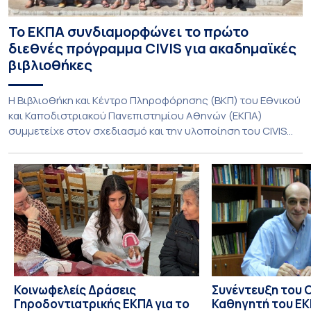
Το ΕΚΠΑ συνδιαμορφώνει το πρώτο
διεθνές πρόγραμμα CIVIS για ακαδημαϊκές
βιβλιοθήκες
Η Βιβλιοθήκη και Κέντρο Πληροφόρησης (ΒΚΠ) του Εθνικού
και Καποδιστριακού Πανεπιστημίου Αθηνών (ΕΚΠΑ)
συμμετείχε στον σχεδιασμό και την υλοποίηση του CIVIS
Blended Intensive Programme (BIP) με τίτλο «Transformative
Libraries and Participatory Culture” (IMOTION), το οποίο
πραγματοποιήθηκε με διαδικτυακές και δια ζώσης
εκπαιδευτικές δράσεις από τις 3 Ιουνίου έως τις 10 Ιουλίου
2026. Το πρόγραμμα αποτελεί […]
Κοινωφελείς Δράσεις
Συνέντευξη του 
Γηροδοντιατρικής ΕΚΠΑ για το
Καθηγητή του ΕΚΠ