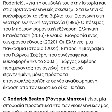
Roderick), «για τη συμβολή του στην Ιστορία και
στις βρετανο-ελληνικές σχέσεις». Στα ελληνικά
κυκλοφορούν τα εξής βιβλία του:
Εισαγωγή στη
νεότερη ελληνική λογοτεχνία
(1996)·
Ο πόλεμος
του Μπάιρον: ρομαντική εξέγερση, Ελληνική
Επανάσταση
(2016)·
Ελλάδα: Βιογραφία ενός
σύγχρονου έθνους
(2020)·
Οι Έλληνες: μια
παγκόσμια ιστορία
(2022). Επίσης, η βιογραφία
του Γιώργου Σεφέρη, που συνέγραψε και
κυκλοφορήθηκε το 2003 [:
Γιώργος Σεφέρης:
περιμένοντας τον άγγελο
], από καιρό
εξαντλημένη, μόλις πρόσφατα
επανακυκλοφορήθηκε σε νέα αναθεωρημένη
έκδοση από τον εκδοτικό οίκο Πατάκη.
Ο
Roderick Beaton (Ρόντρικ Μπήτον)
είναι μία
σπουδαία προσωπικότητα των νεοελληνικών μας
γραμμάτων, ένας από τους σημαντικότερους