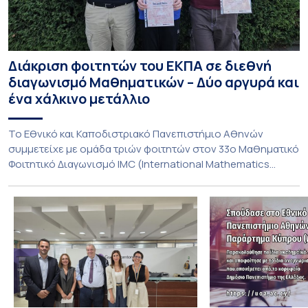
Διάκριση φοιτητών του ΕΚΠΑ σε διεθνή
διαγωνισμό Μαθηματικών – Δύο αργυρά και
ένα χάλκινο μετάλλιο
To Εθνικό και Καποδιστριακό Πανεπιστήμιο Αθηνών
συμμετείχε με ομάδα τριών φοιτητών στον 33ο Μαθηματικό
Φοιτητικό Διαγωνισμό IMC (International Mathematics
Competition), ο οποίος πραγματοποιήθηκε στις 29 και 30
Ιουλίου στο Blagoevgrad της Βουλγαρίας. Σε αυτόν
συμμετείχαν 447 φοιτητές εκπροσωπώντας 135
πανεπιστήμια από 46 χώρες. Από την Ελλάδα, συμμετείχαν
επίσης το Εθνικό Μετσόβιο Πολυτεχνείο, το Αριστοτέλειο
Πανεπιστήμιο […]