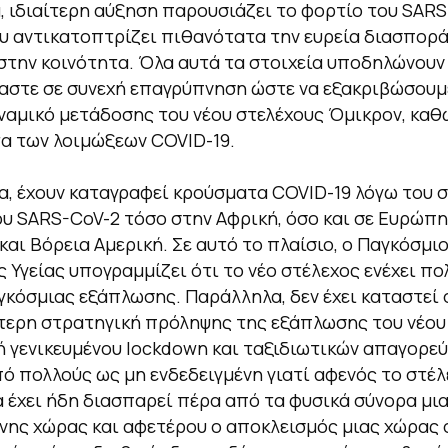
 ιδιαίτερη αύξηση παρουσιάζει το φορτίο του SARS
υ αντικατοπτρίζει πιθανότατα την ευρεία διασπορά
στην κοινότητα. Όλα αυτά τα στοιχεία υποδηλώνουν
αστε σε συνεχή επαγρύπνηση ώστε να εξακριβώσουμ
ναμικό μετάδοσης του νέου στελέχους Όμικρον, καθώ
α των λοιμώξεων COVID-19.
, έχουν καταγραφεί κρούσματα COVID-19 λόγω του 
υ SARS-CoV-2 τόσο στην Αφρική, όσο και σε Ευρώπη
και Βόρεια Αμερική. Σε αυτό το πλαίσιο, ο Παγκόσμι
 Υγείας υπογραμμίζει ότι το νέο στέλεχος ενέχει πο
γκόσμιας εξάπλωσης. Παράλληλα, δεν έχει καταστεί
ερη στρατηγική πρόληψης της εξάπλωσης του νέου 
 γενικευμένου lockdown και ταξιδιωτικών απαγορε
πό πολλούς ως μη ενδεδειγμένη γιατί αφενός το στέ
α έχει ήδη διασπαρεί πέρα από τα φυσικά σύνορα μι
νης χώρας και αφετέρου ο αποκλεισμός μιας χώρας