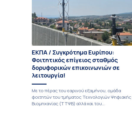
Εθνικό Μετσόβιο Πολυτεχνείο, το Αριστοτέλειο
Πανεπιστήμιο […]
ΕΚΠΑ / Συγκρότημα Ευρίπου:
Φοιτητικός επίγειος σταθμός
δορυφορικών επικοινωνιών σε
λειτουργία!
Με το πέρας του εαρινού εξαμήνου, ομάδα
φοιτητών του τμήματος Τεχνολογιών Ψηφιακής
Βιομηχανίας (ΤΤΨΒ) αλλά και του
Αεροδιαστημικής Επιστήμης και Τεχνολογίας
ολοκλήρωσε την κατασκευή επίγειου σταθμού
λήψης δορυφορικών σημάτων. Ο σταθμός
λειτουργεί πλέον στο Συγκρότημα Ευρίπου και