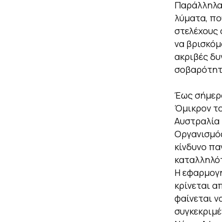
Παράλληλα,
λύματα, πο
στελέχους 
να βρισκόμ
ακριβές δυ
σοβαρότητ
Έως σήμερα
Όμικρον το
Αυστραλία 
Οργανισμός
κίνδυνο πα
καταλληλότ
Η εφαρμογή
κρίνεται α
φαίνεται ν
συγκεκριμέ