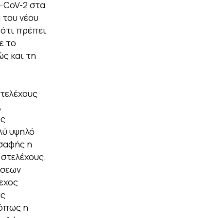
-CoV-2 στα
 του νέου
 ότι πρέπει
ε το
ς και τη
στελέχους
,
ος
λύ υψηλό
 σαφής η
στελέχους.
ύσεων
λεχος
ας
 όπως η