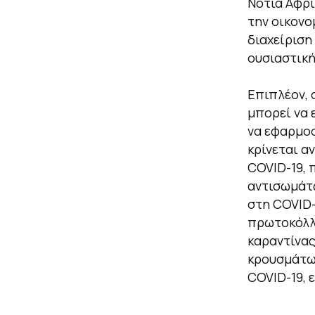
Νότια Αφρι
την οικονο
διαχείριση
ουσιαστική
Επιπλέον,
μπορεί να 
να εφαρμοσ
κρίνεται α
COVID-19, 
αντισωμάτω
στη COVID-
πρωτοκόλλω
καραντίνας
κρουσμάτων
COVID-19, 