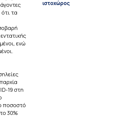
ιστοχώρος
ράγοντες
 ότι τα
 σοβαρή
 εντατικής
μένοι, ενώ
ένοι.
σηλείες
επαρχία
ID-19 στη
ο
το ποσοστό
στο 30%