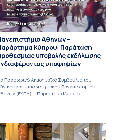
Πανεπιστήμιο Αθηνών –
Παράρτημα Κύπρου: Παράταση
προθεσμίας υποβολής εκδήλωσης
ενδιαφέροντος υποψηφίων
ο Προσωρινό Ακαδημαϊκό Συμβούλιο του
θνικού και Καποδιστριακού Πανεπιστημίου
θηνών (ΕΚΠΑ) — Παράρτημα Κύπρου
Λευκωσία) στη συνεδρίαση της Πέμπτης 23
ουλίου 2026, αποφασίζει ομόφωνα την
αράταση της προθεσμίας υποβολής
κδήλωσης ενδιαφέροντος για την φοίτηση σε
ρογράμματα Σπουδών, Τμημάτων του
ανεπιστημίου μας στο Παράρτημα Κύπρου για