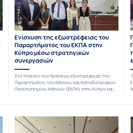
Ενίσχυση της εξωστρέφειας του
–
Παραρτήματος του ΕΚΠΑ στην
Κύπρο μέσω στρατηγικών
συνεργασιών
Στο πλαίσιο των δράσεων εξωστρέφειας του
Τ
Παραρτήματος του Εθνικού και Καποδιστριακού
Ε
C
Πανεπιστημίου Αθηνών (ΕΚΠΑ) στην Κύπρο και
Α
ενόψει της έναρξης των προπτυχιακών
(
προγραμμάτων σπουδών του Τμήματος
Ι
Οικονομικών Επιστημών και του Τμήματος
π
Διοίκησης Επιχειρήσεων και Οργανισμών τον
ε
Σεπτέμβριο του 2026, ο Κοσμήτορας της Σχολής
Π
Οικονομικών και Πολιτικών Επιστημών,
Π