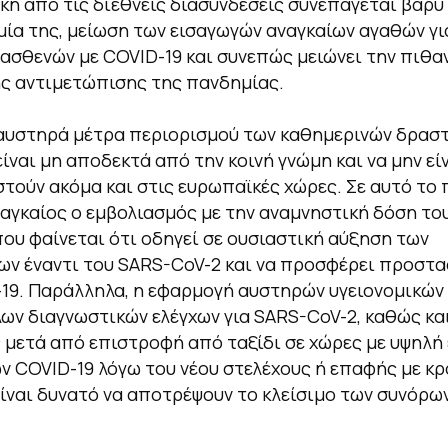
κή από τις διεθνείς διασυνδέσεις συνεπάγεται βαρύ
μία της, μείωση των εισαγωγών αναγκαίων αγαθών γι
 ασθενών με COVID-19 και συνεπώς μειώνει την πιθ
ς αντιμετώπισης της πανδημίας.
 αυστηρά μέτρα περιορισμού των καθημερινών δρασ
είναι μη αποδεκτά από την κοινή γνώμη και να μην εί
τούν ακόμα και στις ευρωπαϊκές χώρες. Σε αυτό το 
ναγκαίος ο εμβολιασμός με την αναμνηστική δόση το
που φαίνεται ότι οδηγεί σε ουσιαστική αύξηση των
ν έναντι του SARS-CoV-2 και να προσφέρει προστα
19. Παράλληλα, η εφαρμογή αυστηρών υγειονομικών
ν διαγνωστικών ελέγχων για SARS-CoV-2, καθώς κα
 μετά από επιστροφή από ταξίδι σε χώρες με υψηλ
 COVID-19 λόγω του νέου στελέχους ή επαφής με κ
είναι δυνατό να αποτρέψουν το κλείσιμο των συνόρων