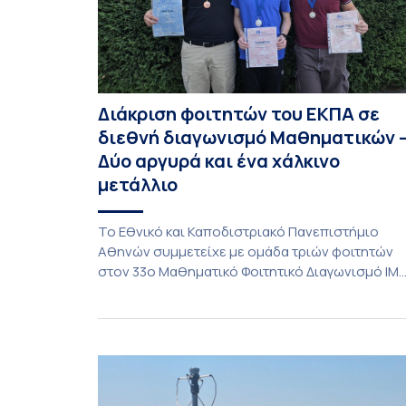
Διάκριση φοιτητών του ΕΚΠΑ σε
διεθνή διαγωνισμό Μαθηματικών 
Δύο αργυρά και ένα χάλκινο
μετάλλιο
To Εθνικό και Καποδιστριακό Πανεπιστήμιο
Αθηνών συμμετείχε με ομάδα τριών φοιτητών
στον 33ο Μαθηματικό Φοιτητικό Διαγωνισμό IM
(International Mathematics Competition), ο
οποίος πραγματοποιήθηκε στις 29 και 30
Ιουλίου στο Blagoevgrad της Βουλγαρίας. Σε
αυτόν συμμετείχαν 447 φοιτητές
εκπροσωπώντας 135 πανεπιστήμια από 46
χώρες. Από την Ελλάδα, συμμετείχαν επίσης το