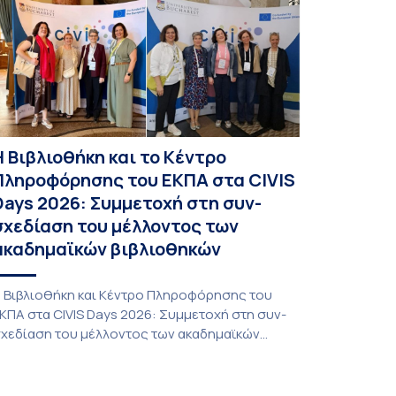
ο ακαδημαϊκό έτος 2026-2027, έως τη Δευτέρα
1 Αυγούστου 2026. […]
Η Βιβλιοθήκη και το Κέντρο
Πληροφόρησης του ΕΚΠΑ στα CIVIS
Days 2026: Συμμετοχή στη συν-
σχεδίαση του μέλλοντος των
ακαδημαϊκών βιβλιοθηκών
 Βιβλιοθήκη και Κέντρο Πληροφόρησης του
ΚΠΑ στα CIVIS Days 2026: Συμμετοχή στη συν-
χεδίαση του μέλλοντος των ακαδημαϊκών
ιβλιοθηκών Στην αποστολή που εκπροσώπησε
ο ΕΚΠΑ στη φετινή εκδήλωση «CIVIS Days», με
πικεφαλής την Αντιπρύτανι Ακαδημαϊκών,