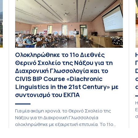
Καθηγητής Νικόλαος Ηρειώτης, και ο Πρόεδρος
τ
του Τμήματος […]
3
Ολοκληρώθηκε το 11ο Διεθνές
Θερινό Σχολείο της Νάξου για τη
Διαχρονική Γλωσσολογία και το
CIVIS BIP Course «Diachronic
Linguistics in the 21st Century» με
συντονισμό του ΕΚΠΑ
Η
Ε
Για μία ακόμη χρονιά, το Θερινό Σχολείο της
σ
Νάξου για τη Διαχρονική Γλωσσολογία
β
ολοκληρώθηκε με εξαιρετική επιτυχία. Το 11ο
τ
Διεθνές Θερινό Σχολείο της Νάξου, μαζί με τη
ε
διά ζώσης φάση του CIVIS BIP Course «Diachronic