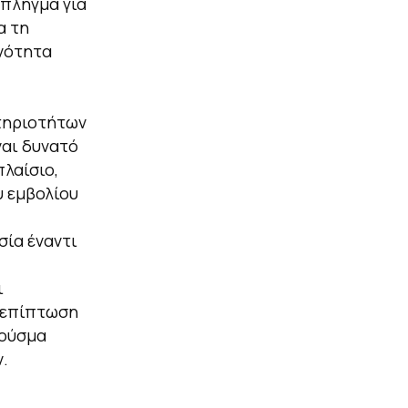
 πλήγμα για
α τη
ανότητα
τηριοτήτων
ναι δυνατό
πλαίσιο,
υ εμβολίου
σία έναντι
ι
ή επίπτωση
ρούσμα
.