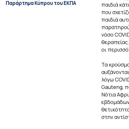
Παράρτημα Κύπρου του ΕΚΠΑ
παιδιά κάτ
που σχετίζ
παιδιά αυτ
παρατηρούν
νόσο COVID
θεραπείας.
οι περισσό
Τα κρούσμα
αυξάνονται
λόγω COVID
Gauteng, π
Νότια Αφρι
εβδομάδων 
θετικότητα
στην αντίσ