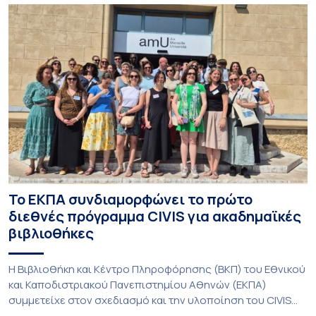
Το ΕΚΠΑ συνδιαμορφώνει το πρώτο
διεθνές πρόγραμμα CIVIS για ακαδημαϊκές
βιβλιοθήκες
Η Βιβλιοθήκη και Κέντρο Πληροφόρησης (ΒΚΠ) του Εθνικού
και Καποδιστριακού Πανεπιστημίου Αθηνών (ΕΚΠΑ)
συμμετείχε στον σχεδιασμό και την υλοποίηση του CIVIS
Blended Intensive Programme (BIP) με τίτλο «Transformative