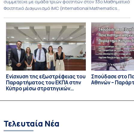
συμμετείχε με ομάδα τριών φοιτητών στον 33ο Μαθηματικό
Φοιτητικό Διαγωνισμό IMC (International Mathematics
Competition), ο οποίος πραγματοποιήθηκε στις 29 και 30
Ιουλίου στο Blagoevgrad της Βουλγαρίας. Σε αυτόν
συμμετείχαν 447 φοιτητές εκπροσωπώντας 135
πανεπιστήμια από 46 χώρες. Από την Ελλάδα, συμμετείχαν
επίσης το Εθνικό Μετσόβιο Πολυτεχνείο, το Αριστοτέλειο
Πανεπιστήμιο […]
Ενίσχυση της εξωστρέφειας του
Σπούδασε στο Π
Παραρτήματος του ΕΚΠΑ στην
Αθηνών – Παράρ
Κύπρο μέσω στρατηγικών
συνεργασιών
Τελευταία Νέα