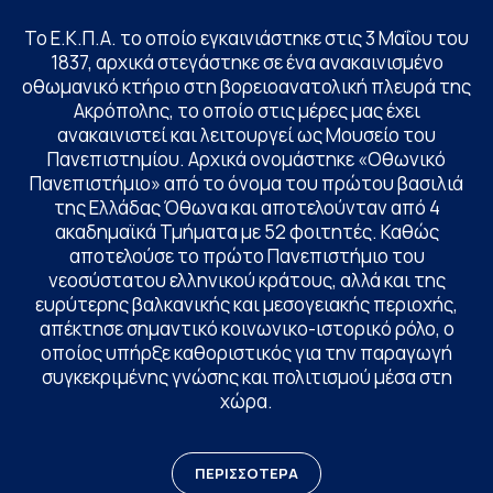
Το Ε.Κ.Π.Α. το οποίο εγκαινιάστηκε στις 3 Μαΐου του
1837, αρχικά στεγάστηκε σε ένα ανακαινισμένο
οθωμανικό κτήριο στη βορειοανατολική πλευρά της
Ακρόπολης, το οποίο στις μέρες μας έχει
ανακαινιστεί και λειτουργεί ως Μουσείο του
Πανεπιστημίου. Αρχικά ονομάστηκε «Οθωνικό
Πανεπιστήμιο» από το όνομα του πρώτου βασιλιά
της Ελλάδας Όθωνα και αποτελούνταν από 4
ακαδημαϊκά Τμήματα με 52 φοιτητές. Καθώς
αποτελούσε το πρώτο Πανεπιστήμιο του
νεοσύστατου ελληνικού κράτους, αλλά και της
ευρύτερης βαλκανικής και μεσογειακής περιοχής,
απέκτησε σημαντικό κοινωνικο-ιστορικό ρόλο, ο
οποίος υπήρξε καθοριστικός για την παραγωγή
συγκεκριμένης γνώσης και πολιτισμού μέσα στη
χώρα.
ΠΕΡΙΣΣΟΤΕΡΑ