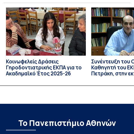
Libraries and Participatory Culture” (IMOTION), το οποίο
πραγματοποιήθηκε με διαδικτυακές και δια ζώσης
εκπαιδευτικές δράσεις από τις 3 Ιουνίου έως τις 10 Ιουλίου
2026. Το πρόγραμμα αποτελεί […]
Κοινωφελείς Δράσεις
Συνέντευξη του 
Γηροδοντιατρικής ΕΚΠΑ για το
Καθηγητή του ΕΚΠ
Ακαδημαϊκό Έτος 2025-26
Πετράκη, στην ε
“Update” στην Ε
Το Πανεπιστήμιο Αθηνών