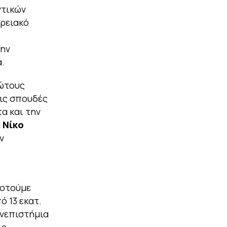
ντικών
ερειακό
την
.
ρώτους
ις σπουδές
α και την
ή
Νίκο
ν
δοτούμε
 13 εκατ.
ανεπιστήμια
ις