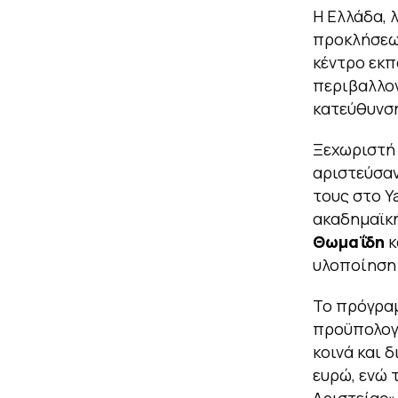
Η Ελλάδα, 
προκλήσεων
κέντρο εκπ
περιβαλλον
κατεύθυνση
Ξεχωριστή 
αριστεύσαν
τους στο Y
ακαδημαϊκή
Θωμαΐδη
κ
υλοποίηση
Το πρόγραμ
προϋπολογι
κοινά και 
ευρώ, ενώ 
Αριστείας»