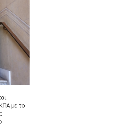
και
ΚΠΑ με το
ς
ο