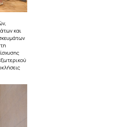
ών,
μάτων και
ησκευμάτων
 τη
νίσχυσης
εξωτερικού
οκλήσεις