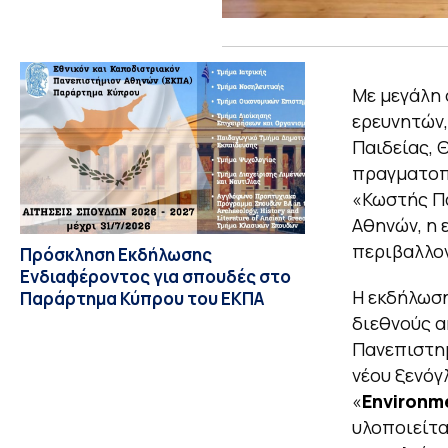
Με μεγάλη 
ερευνητών
Παιδείας, 
πραγματοπο
«Κωστής Πα
Αθηνών, η 
περιβαλλον
Πρόσκληση Εκδήλωσης
Ενδιαφέροντος για σπουδές στο
Η εκδήλωση
Παράρτημα Κύπρου του ΕΚΠΑ
διεθνούς α
Πανεπιστημ
νέου ξενό
«
Environme
υλοποιείτα