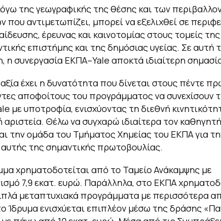
λόγω της γεωγραφικής της θέσης και των περιβαλλο
 που αντιμετωπίζει, μπορεί να εξελιχθεί σε περιφ
αίδευσης, έρευνας και καινοτομίας στους τομείς της
τικής επιστήμης και της δημόσιας υγείας. Σε αυτή 
, η συνεργασία ΕΚΠΑ–Yale αποκτά ιδιαίτερη σημασία
αξία έχει η δυνατότητα που δίνεται στους πέντε π
τες αποφοίτους του προγράμματος να συνεχίσουν τ
ale με υποτροφία, ενισχύοντας τη διεθνή κινητικότητ
 αριστεία. Θέλω να συγχαρώ ιδιαίτερα τον καθηγητ
αι την ομάδα του Τμήματος Χημείας του ΕΚΠΑ για τη
 αυτής της σημαντικής πρωτοβουλίας.
μα χρηματοδοτείται από το Ταμείο Ανάκαμψης με
σμό 7,9 εκατ. ευρώ. Παράλληλα, στο ΕΚΠΑ χρηματο
διπλά μεταπτυχιακά προγράμματα με περισσότερα από
το Ίδρυμα ενισχύεται επιπλέον μέσω της δράσης «Π
 με πάνω από 10 εκατ. ευρώ. Μέσα από τις Συμπράξε