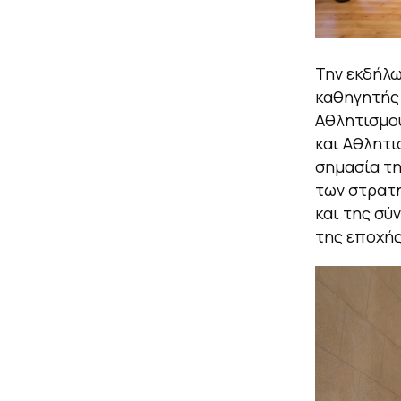
Την εκδήλω
καθηγητή
Αθλητισμ
και Αθλητ
σημασία τη
των στρατη
και της σύ
της εποχής