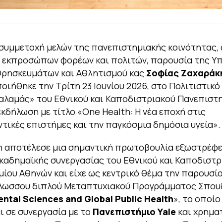
συμμετοχή μελών της πανεπιστημιακής κοινότητας,
, εκπροσώπων φορέων και πολιτών, παρουσία της Υ
Θρησκευμάτων και Αθλητισμού κας
Σοφίας Ζαχαράκ
ιήθηκε την Τρίτη 23 Ιουνίου 2026, στο Πολιτιστικό
λαμάς» του Εθνικού και Καποδιστριακού Πανεπιστ
εκδήλωση με τίτλο «One Health: Η νέα εποχή στις
τικές επιστήμες και την παγκόσμια δημόσια υγεία».
 αποτέλεσε μια σημαντική πρωτοβουλία εξωστρέφε
καδημαϊκής συνεργασίας του Εθνικού και Καποδιστρ
ίου Αθηνών και είχε ως κεντρικό θέμα την παρουσί
γλωσσου διπλού Μεταπτυχιακού Προγράμματος Σπο
ntal Sciences and Global Public Health
», το οποίο
ι σε συνεργασία με το
Πανεπιστήμιο Yale
και χρημα