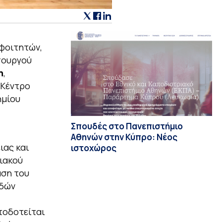
 φοιτητών,
πουργού
η
,
 Κέντρο
ημίου
Σπουδές στο Πανεπιστήμιο
Αθηνών στην Κύπρο: Νέος
ιας και
ιστοχώρος
ιακού
αση του
υδών
τοδοτείται