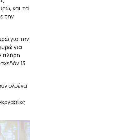
υρώ, και τα
ε την
υρώ για την
ευρώ για
ν πλήρη
σχεδόν 13
ούν ολοένα
υνεργασίες