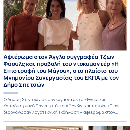
Αφιέρωμα στον Άγγλο συγγραφέα Τζων
Φάουλς και προβολή του ντοκυμαντέρ «Η
Επιστροφή του Μάγου», στο πλαίσιο του
Μνημονίου Συνεργασίας του ΕΚΠΑ με τον
Δήμο Σπετσών
Ο Δήμος Σπετσών σε συνεργασία με το Εθνικό και
Καποδιστριακό Πανεπιστήμιο Αθηνών, και τις Inkas Films,
διοργάνωσαν λογοτεχνική εκδήλωση – αφιέρωμα στον
Τζων Φάουλς, τον σημαντικότερο Βρετανό πεζογράφο του
20ού αιώνα, με την προβολή του ντοκυμαντέρ «Η