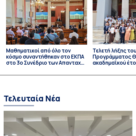
επιστροφή του Μάγου». Η εκδήλωση διοργανώθηκε στο
πλαίσιο της συνεργασίας του Δήμου Σπετσών και του
Εθνικού και Καποδιστριακού […]
Μαθηματικοί από όλο τον
Τελετή λήξης το
κόσμο συναντήθηκαν στο ΕΚΠΑ
Προγράμματος Θ.
στο 3ο Συνέδριο των Απανταχού
ακαδημαϊκού έτο
Ελλήνων Μαθηματικών
και απονομής τω
Σπουδών στους 
και στις σπουδά
Τελευταία Νέα