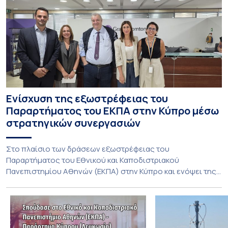
Ενίσχυση της εξωστρέφειας του
Παραρτήματος του ΕΚΠΑ στην Κύπρο μέσω
στρατηγικών συνεργασιών
Στο πλαίσιο των δράσεων εξωστρέφειας του
Παραρτήματος του Εθνικού και Καποδιστριακού
Πανεπιστημίου Αθηνών (ΕΚΠΑ) στην Κύπρο και ενόψει της
έναρξης των προπτυχιακών προγραμμάτων σπουδών του
Τμήματος Οικονομικών Επιστημών και του Τμήματος
Διοίκησης Επιχειρήσεων και Οργανισμών τον Σεπτέμβριο
του 2026, ο Κοσμήτορας της Σχολής Οικονομικών και
Πολιτικών Επιστημών, Καθηγητής Νικόλαος Ηρειώτης, και ο