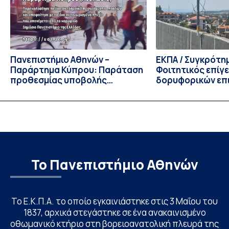
Πρόεδρος του Τμήματος […]
Πανεπιστήμιο Αθηνών –
ΕΚΠΑ / Συγκρότη
Παράρτημα Κύπρου: Παράταση
Φοιτητικός επίγ
προθεσμίας υποβολής
δορυφορικών επι
εκδήλωσης ενδιαφέροντος
λειτουργία!
υποψηφίων
Το Πανεπιστήμιο Αθηνών
Το Ε.Κ.Π.Α. το οποίο εγκαινιάστηκε στις 3 Μαΐου του
1837, αρχικά στεγάστηκε σε ένα ανακαινισμένο
οθωμανικό κτήριο στη βορειοανατολική πλευρά της