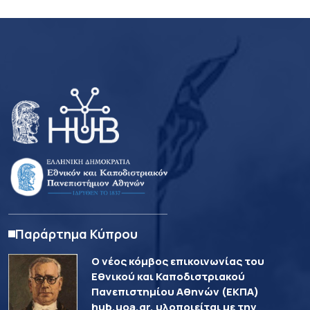
Παράρτημα Κύπρου
Ο νέος κόμβος επικοινωνίας του
Εθνικού και Καποδιστριακού
Πανεπιστημίου Αθηνών (ΕΚΠΑ)
hub.uoa.gr, υλοποιείται με την