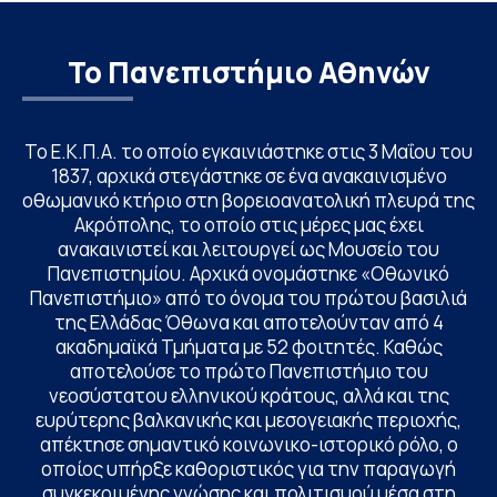
Το Πανεπιστήμιο Αθηνών
Το Ε.Κ.Π.Α. το οποίο εγκαινιάστηκε στις 3 Μαΐου του
1837, αρχικά στεγάστηκε σε ένα ανακαινισμένο
οθωμανικό κτήριο στη βορειοανατολική πλευρά της
Ακρόπολης, το οποίο στις μέρες μας έχει
ανακαινιστεί και λειτουργεί ως Μουσείο του
Πανεπιστημίου. Αρχικά ονομάστηκε «Οθωνικό
Πανεπιστήμιο» από το όνομα του πρώτου βασιλιά
της Ελλάδας Όθωνα και αποτελούνταν από 4
ακαδημαϊκά Τμήματα με 52 φοιτητές. Καθώς
αποτελούσε το πρώτο Πανεπιστήμιο του
νεοσύστατου ελληνικού κράτους, αλλά και της
ευρύτερης βαλκανικής και μεσογειακής περιοχής,
απέκτησε σημαντικό κοινωνικο-ιστορικό ρόλο, ο
οποίος υπήρξε καθοριστικός για την παραγωγή
συγκεκριμένης γνώσης και πολιτισμού μέσα στη