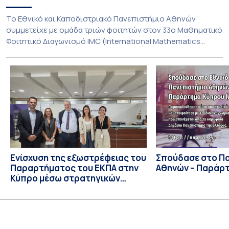
To Εθνικό και Καποδιστριακό Πανεπιστήμιο Αθηνών
συμμετείχε με ομάδα τριών φοιτητών στον 33ο Μαθηματικό
Φοιτητικό Διαγωνισμό IMC (International Mathematics
Competition), ο οποίος πραγματοποιήθηκε στις 29 και 30
Ιουλίου στο Blagoevgrad της Βουλγαρίας. Σε αυτόν
συμμετείχαν 447 φοιτητές εκπροσωπώντας 135
πανεπιστήμια από 46 χώρες. Από την Ελλάδα, συμμετείχαν
επίσης το Εθνικό Μετσόβιο Πολυτεχνείο, το Αριστοτέλειο
Πανεπιστήμιο […]
Ενίσχυση της εξωστρέφειας του
Σπούδασε στο Π
Παραρτήματος του ΕΚΠΑ στην
Αθηνών – Παράρ
Κύπρο μέσω στρατηγικών
συνεργασιών