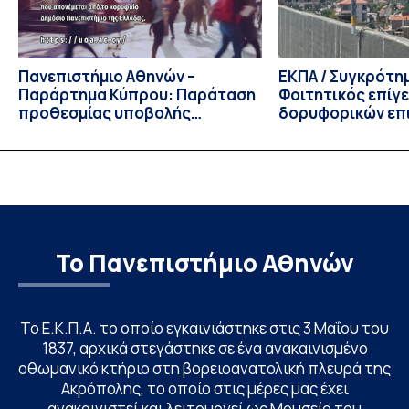
Πανεπιστήμιο Αθηνών –
ΕΚΠΑ / Συγκρότη
Παράρτημα Κύπρου: Παράταση
Φοιτητικός επίγ
προθεσμίας υποβολής
δορυφορικών επι
εκδήλωσης ενδιαφέροντος
λειτουργία!
υποψηφίων
Το Πανεπιστήμιο Αθηνών
Το Ε.Κ.Π.Α. το οποίο εγκαινιάστηκε στις 3 Μαΐου του
1837, αρχικά στεγάστηκε σε ένα ανακαινισμένο
οθωμανικό κτήριο στη βορειοανατολική πλευρά της
Ακρόπολης, το οποίο στις μέρες μας έχει
ανακαινιστεί και λειτουργεί ως Μουσείο του