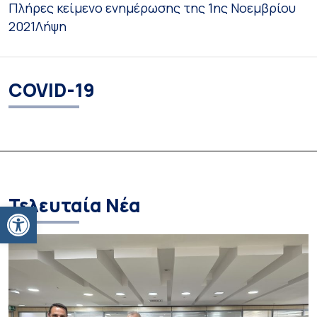
Πλήρες κείμενο ενημέρωσης της 1ης Νοεμβρίου
2021
Λήψη
COVID-19
Τελευταία Νέα
Ανοίξτε τη γραμμή εργαλείων