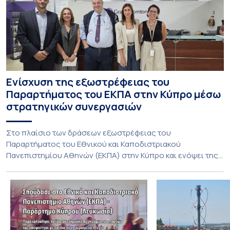
Ενίσχυση της εξωστρέφειας του
Παραρτήματος του ΕΚΠΑ στην Κύπρο μέσω
στρατηγικών συνεργασιών
Στο πλαίσιο των δράσεων εξωστρέφειας του
Παραρτήματος του Εθνικού και Καποδιστριακού
Πανεπιστημίου Αθηνών (ΕΚΠΑ) στην Κύπρο και ενόψει της
έναρξης των προπτυχιακών προγραμμάτων σπουδών του
Τμήματος Οικονομικών Επιστημών και του Τμήματος
Διοίκησης Επιχειρήσεων και Οργανισμών τον Σεπτέμβριο
του 2026, ο Κοσμήτορας της Σχολής Οικονομικών και
Πολιτικών Επιστημών, Καθηγητής Νικόλαος Ηρειώτης, και ο
Πρόεδρος του Τμήματος […]