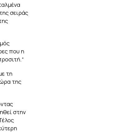
ταλμένα
 της σειράς
της
σμός
ρες που η
προσιτή.
“
με τη
 ώρα της
οντας
ηθεί στην
Τέλος
δεύτερη