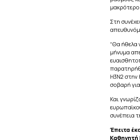
μακρότερο 
Στη συνέχε
απευθυνόμε
“Θα ήθελα 
μήνυμα απε
ευαισθητοπ
παρατηρήθη
Η3Ν2 στην 
σοβαρή για
Και γνωρίζ
ευρωπαϊκού
συνέπεια τ
Έπειτα έκ
Καθηγητή 