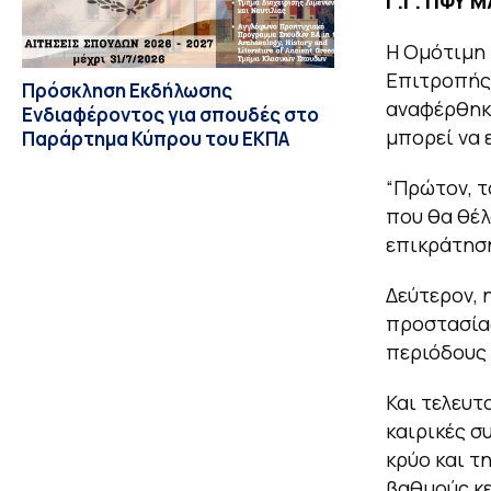
Γ.Γ. ΠΦΥ 
Η Ομότιμη 
Επιτροπής
Πρόσκληση Εκδήλωσης
αναφέρθηκε
Ενδιαφέροντος για σπουδές στο
μπορεί να 
Παράρτημα Κύπρου του ΕΚΠΑ
“Πρώτον, τ
που θα θέλ
επικράτηση
Δεύτερον, 
προστασίας
περιόδους 
Και τελευτα
καιρικές σ
κρύο και τ
βαθμούς κε