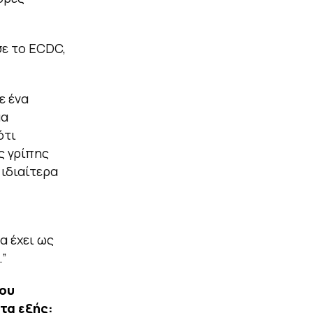
σε το ECDC,
ε ένα
μα
ότι
ς γρίπης
 ιδιαίτερα
α έχει ως
.”
του
τα εξής: