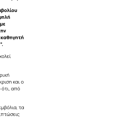
μβολίου
ψηλή
 με
την
ν καθηγητή
”.
χολεί
ρική
κριση και ο
 ότι, από
εμβόλια, τα
πιπτώσεις