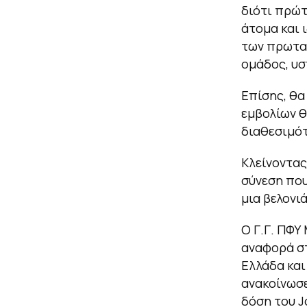
διότι πρώτ
άτομα και 
των πρωτα
ομάδος, υσ
Επίσης, θα
εμβολίων θ
διαθεσιμότ
Κλείνοντας
σύνεση που
μια βελονι
Ο Γ.Γ. ΠΦΥ
αναφορά σ
Ελλάδα και
ανακοίνωσε
δόση του 