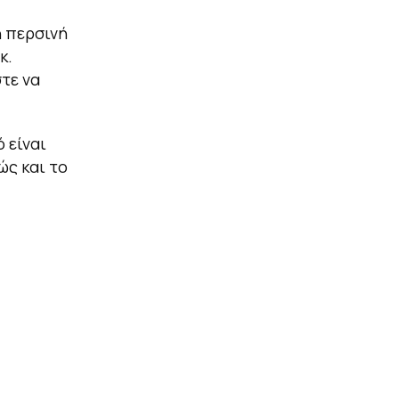
η περσινή
κ.
τε να
 είναι
ώς και το