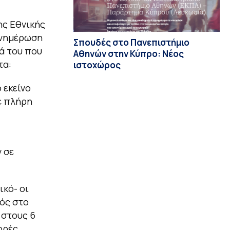
ης Εθνικής
ενημέρωση
Σπουδές στο Πανεπιστήμιο
ά του που
Αθηνών στην Κύπρο: Νέος
τα:
ιστοχώρος
 εκείνο
με πλήρη
 σε
ικό- οι
κός στο
 στους 6
ορές