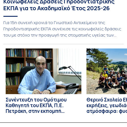
Κοινωφελείς Δράσεις Γηροδοντιατρικής
ΕΚΠΑ για το Ακαδημαϊκό Έτος 2025-26
Για 15η συνεχή χρονιά το Γνωστικό Αντικείμενο της
Γηροδοντιατρικής ΕΚΠΑ συνέχισε τις κοινωφελείς δράσεις
του με στόχο την προαγωγή της στοματικής υγείας των
ευάλωτων ηλικιωμένων συμπολιτών μας. Το πρόγραμμα της
υποχρεωτικής «κοινωφελούς μάθησης» στο μάθημα της
Γηροδοντιατρικής 10ου εξαμήνου, περιλάμβανε
εκπαιδευτικές δραστηριότητες στο Γηροκομείο-
Πτωχοκομείο Αθηνών, στο Οδοντιατρικό Τμήμα/Μονάδα
ΑΜΕΑ Ενηλίκων Ασκληπιείου Βούλας, στο Κέντρο
Γηριατρικής […]
Συνέντευξη του Ομότιμου
Θερινό Σχολείο Ε
Καθηγητή του ΕΚΠΑ, Π.Ε.
εκρήξεις, γεωδι
Πετράκη, στην εκπομπή
ατμόσφαιρα: φυ
“Update” στην ΕΡΤ
ιδιότητες, σύζευ
βιολογικές επιδ