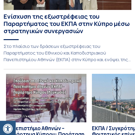
Ενίσχυση της εξωστρέφειας του
Παραρτήματος του ΕΚΠΑ στην Κύπρο μέσω
στρατηγικών συνεργασιών
Στο πλαίσιο των δράσεων εξωστρέφειας του
Παραρτήματος του Εθνικού και Καποδιστριακού
Πανεπιστημίου Αθηνών (ΕΚΠΑ) στην Κύπρο και ενόψει της
έναρξης των προπτυχιακών προγραμμάτων σπουδών του
Τμήματος Οικονομικών Επιστημών και του Τμήματος
Διοίκησης Επιχειρήσεων και Οργανισμών τον Σεπτέμβριο
του 2026, ο Κοσμήτορας της Σχολής Οικονομικών και
Πολιτικών Επιστημών, Καθηγητής Νικόλαος Ηρειώτης, και ο
Πρόεδρος του Τμήματος […]
Ανοίξτε τη γραμμή εργαλείων
Πανεπιστήμιο Αθηνών –
ΕΚΠΑ / Συγκρότη
Παράρτημα Κύπρου: Παράταση
Φοιτητικός επίγ