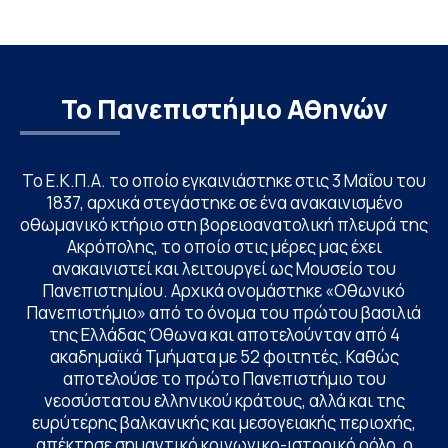
Το Πανεπιστήμιο Αθηνών
Το Ε.Κ.Π.Α. το οποίο εγκαινιάστηκε στις 3 Μαΐου του
1837, αρχικά στεγάστηκε σε ένα ανακαινισμένο
οθωμανικό κτήριο στη βορειοανατολική πλευρά της
Ακρόπολης, το οποίο στις μέρες μας έχει
ανακαινιστεί και λειτουργεί ως Μουσείο του
Πανεπιστημίου. Αρχικά ονομάστηκε «Οθωνικό
Πανεπιστήμιο» από το όνομα του πρώτου βασιλιά
της Ελλάδας Όθωνα και αποτελούνταν από 4
ακαδημαϊκά Τμήματα με 52 φοιτητές. Καθώς
αποτελούσε το πρώτο Πανεπιστήμιο του
νεοσύστατου ελληνικού κράτους, αλλά και της
ευρύτερης βαλκανικής και μεσογειακής περιοχής,
απέκτησε σημαντικό κοινωνικο-ιστορικό ρόλο, ο