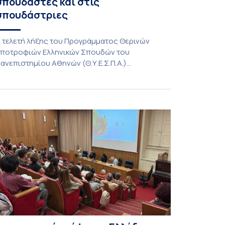
σπουδαστές και στις
σπουδάστριες
 τελετή λήξης του Προγράμματος Θερινών
ποτροφιών Ελληνικών Σπουδών του
ανεπιστημίου Αθηνών (Θ.Υ.Ε.Σ.Π.Α.)
καδημαϊκού έτους 2025-2026 και απονομής
ων Ενδεικτικών Σπουδών στους σπουδαστές
αι στις σπουδάστριες πραγματοποιήθηκε την
έμπτη 9 Ιουλίου 2026 στη Μεγάλη Αίθουσα του
ανεπιστημίου Αθηνών. Την προσφώνηση
ραγματοποίησε η Αντιπρύτανις Ακαδημαϊκών,
ιεθνών Σχέσεων και Εξωστρέφειας, καθηγήτρια
οφία Παπαϊωάννου. Χαιρετισμούς απήθυναν
ι: − Αναπληρωτής […]