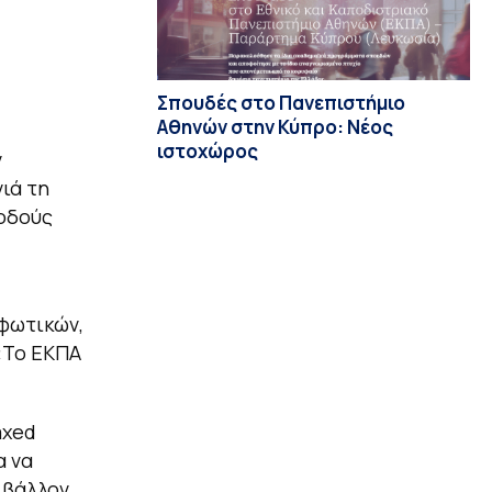
Σπουδές στο Πανεπιστήμιο
Αθηνών στην Κύπρο: Νέος
ιστοχώρος
ν
ιά τη
νοδούς
φωτικών,
 «Το ΕΚΠΑ
axed
α να
ιβάλλον.