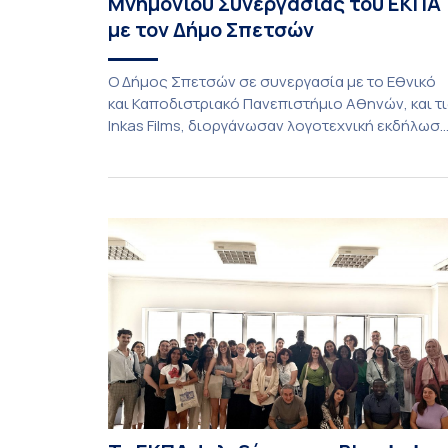
Μνημονίου Συνεργασίας του ΕΚΠΑ
με τον Δήμο Σπετσών
Ο Δήμος Σπετσών σε συνεργασία με το Εθνικό
και Καποδιστριακό Πανεπιστήμιο Αθηνών, και τ
Inkas Films, διοργάνωσαν λογοτεχνική εκδήλωσ
– αφιέρωμα στον Τζων Φάουλς, τον
σημαντικότερο Βρετανό πεζογράφο του 20ού
αιώνα, με την προβολή του ντοκυμαντέρ «Η
επιστροφή του Μάγου». Η εκδήλωση
διοργανώθηκε στο πλαίσιο της συνεργασίας το
Δήμου Σπετσών και του Εθνικού και
Καποδιστριακού […]