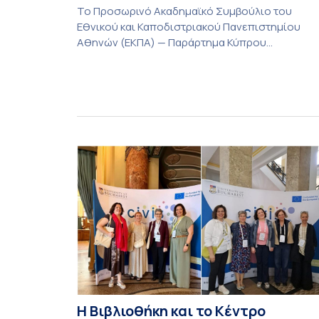
Το Προσωρινό Ακαδημαϊκό Συμβούλιο του
Εθνικού και Καποδιστριακού Πανεπιστημίου
Αθηνών (ΕΚΠΑ) — Παράρτημα Κύπρου
(Λευκωσία) στη συνεδρίαση της Πέμπτης 23
Ιουλίου 2026, αποφασίζει ομόφωνα την
παράταση της προθεσμίας υποβολής
εκδήλωσης ενδιαφέροντος για την φοίτηση σε
Προγράμματα Σπουδών, Τμημάτων του
Πανεπιστημίου μας στο Παράρτημα Κύπρου για
το ακαδημαϊκό έτος 2026-2027, έως τη Δευτέρα
31 Αυγούστου 2026. […]
Η Βιβλιοθήκη και το Κέντρο