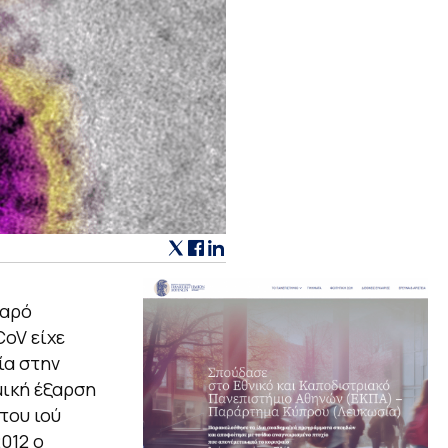
βαρό
CoV είχε
ία στην
μική έξαρση
του ιού
012 ο