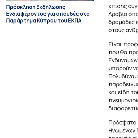
επίσης συγ
Πρόσκληση Εκδήλωσης
Ενδιαφέροντος για σπουδές στο
Αραβία όπο
Παράρτημα Κύπρου του ΕΚΠΑ
δρομάδες 
στους ανθ
Είναι προφ
που θα προ
Ενδυναμώνε
μπορούν να
Πολυδύναμα
παράδειγμα
και είδη το
πνευμονιοκ
διαφορετικ
Πρόσφατα ε
Ηνωμένων Π