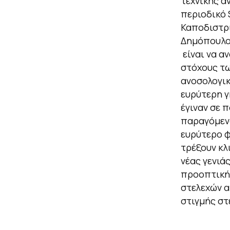
τεχνικής α
περιοδικό 
Καποδιστρι
Δημόπουλος
είναι να α
στόχους τ
ανοσολογικ
ευρύτερη 
έγιναν σε π
παραγόμενα
ευρύτερο φ
τρέξουν κλ
νέας γενιά
προοπτική
στελεχών α
στιγμής στ