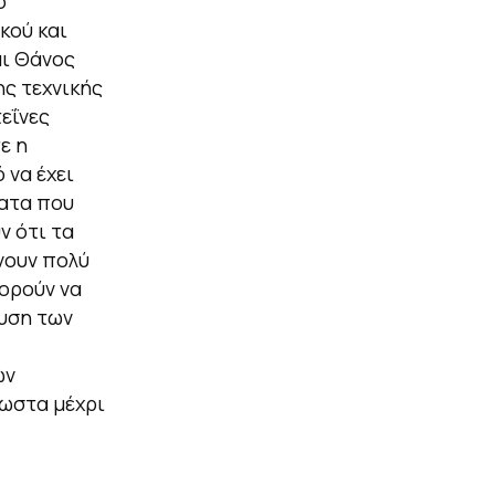
ο
κού και
αι Θάνος
ς τεχνικής
εΐνες
ε η
 να έχει
ατα που
ν ότι τα
νουν πολύ
ορούν να
ευση των
ων
ωστα μέχρι