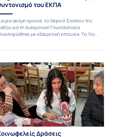
συντονισμό του ΕΚΠΑ
ια μία ακόμη χρονιά, το Θερινό Σχολείο της
άξου για τη Διαχρονική Γλωσσολογία
λοκληρώθηκε με εξαιρετική επιτυχία. Το 11ο
ιεθνές Θερινό Σχολείο της Νάξου, μαζί με τη
ιά ζώσης φάση του CIVIS BIP Course «Diachronic
inguistics in the 21st Century», διεξήχθη από τις
9 έως τις 25 Ιουλίου 2026 στο ιστορικό κτίριο
ης πρώην σχολής […]
Κοινωφελείς Δράσεις