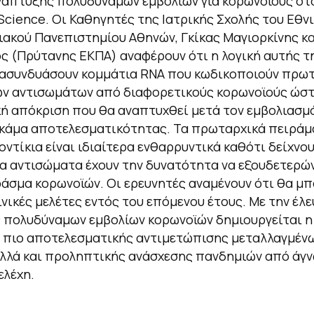
νάπτυξης πολυδύναμων εμβολίων για κορωνοϊούς στ
Science. Οι Καθηγητές της Ιατρικής Σχολής του Εθνι
ακού Πανεπιστημίου Αθηνών, Γκίκας Μαγιορκίνης κ
 (Πρύτανης ΕΚΠΑ) αναφέρουν ότι η λογική αυτής τη
νασυνδυάσουν κομμάτια RNA που κωδικοποιούν πρωτ
ων αντισωμάτων από διαφορετικούς κορωνοϊούς ώστ
ή απόκριση που θα αναπτυχθεί μετά τον εμβολιασμό
γκάμα αποτελεσματικότητας. Τα πρωταρχικά πειράμ
οντίκια είναι ιδιαίτερα ενθαρρυντικά καθότι δείχνου
 αντισώματα έχουν την δυνατότητα να εξουδετερώ
άσμα κορωνοϊών. Οι ερευνητές αναμένουν ότι θα μπ
ινικές μελέτες εντός του επόμενου έτους. Με την έλ
ς πολυδύναμων εμβολίων κορωνοϊών δημιουργείται η
 πιο αποτελεσματικής αντιμετώπισης μεταλλαγμέν
λλά και προληπτικής ανάσχεσης πανδημιών από άγν
ελέχη.