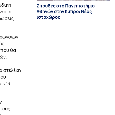
υδική
Σπουδές στο Πανεπιστήμιο
Αθηνών στην Κύπρο: Νέος
ναι οι
ιστοχώρος
δώσεις
ορωνοϊών
ής.
 που θα
ών.
ά στελέχη
του
σε 13
ν
 τους