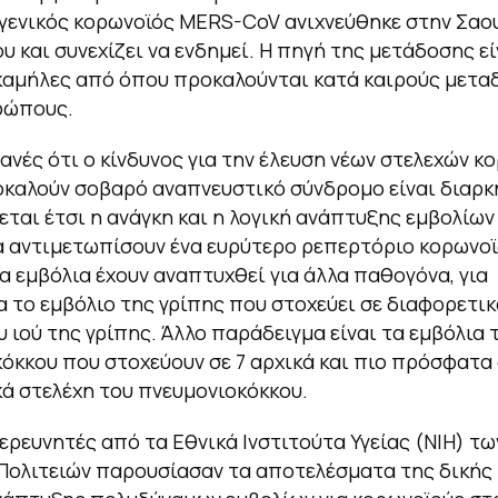
γενικός κορωνοϊός MERS-CoV ανιχνεύθηκε στην Σαο
υ και συνεχίζει να ενδημεί. Η πηγή της μετάδοσης εί
καμήλες από όπου προκαλούνται κατά καιρούς μετα
ρώπους.
ανές ότι ο κίνδυνος για την έλευση νέων στελεχών κ
καλούν σοβαρό αναπνευστικό σύνδρομο είναι διαρκ
ται έτσι η ανάγκη και η λογική ανάπτυξης εμβολίων
 αντιμετωπίσουν ένα ευρύτερο ρεπερτόριο κορωνοϊ
 εμβόλια έχουν αναπτυχθεί για άλλα παθογόνα, για
 το εμβόλιο της γρίπης που στοχεύει σε διαφορετικ
υ ιού της γρίπης. Άλλο παράδειγμα είναι τα εμβόλια 
όκκου που στοχεύουν σε 7 αρχικά και πιο πρόσφατα 
ά στελέχη του πνευμονιοκόκκου.
ρευνητές από τα Εθνικά Ινστιτούτα Υγείας (ΝΙΗ) τω
ολιτειών παρουσίασαν τα αποτελέσματα της δικής