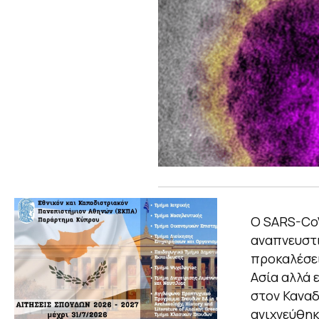
O SARS-CoV
αναπνευστι
προκαλέσει
Ασία αλλά 
στον Καναδ
ανιχνεύθηκ