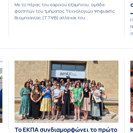
Με το πέρας του εαρινού εξαμήνου, ομάδα
φοιτητών του τμήματος Τεχνολογιών Ψηφιακής
Βιομηχανίας (ΤΤΨΒ) αλλά και του
Γ
Αεροδιαστημικής Επιστήμης και Τεχνολογίας
Ν
ολοκλήρωσε την κατασκευή επίγειου σταθμού
ο
λήψης δορυφορικών σημάτων. Ο σταθμός
Δ
λειτουργεί πλέον στο Συγκρότημα Ευρίπου και
δ
εντάσσεται στο παγκόσμιο δίκτυο SatNOGS. Η
L
ιδέα προέκυψε έπειτα από την επίσκεψη
1
φοιτητών του ΤΤΨΒ στο Open Source […]
τ
Το ΕΚΠΑ συνδιαμορφώνει το πρώτο