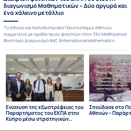
διαγωνισμό Μαθηματικών – Δύο αργυρά και
ένα χάλκινο μετάλλιο
To Εθνικό και Καποδιστριακό Πανεπιστήμιο Αθηνών
συμμετείχε με ομάδα τριών φοιτητών στον 33ο Μαθηματικό
Φοιτητικό Διαγωνισμό IMC (International Mathematics
Competition), ο οποίος πραγματοποιήθηκε στις 29 και 30
Ιουλίου στο Blagoevgrad της Βουλγαρίας. Σε αυτόν
συμμετείχαν 447 φοιτητές εκπροσωπώντας 135
πανεπιστήμια από 46 χώρες. Από την Ελλάδα, συμμετείχαν
επίσης το Εθνικό Μετσόβιο Πολυτεχνείο, το Αριστοτέλειο
Πανεπιστήμιο […]
Ενίσχυση της εξωστρέφειας του
Σπούδασε στο Π
Παραρτήματος του ΕΚΠΑ στην
Αθηνών – Παράρ
Κύπρο μέσω στρατηγικών
συνεργασιών