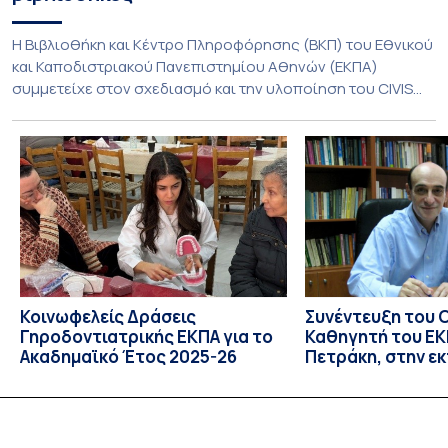
Η Βιβλιοθήκη και Κέντρο Πληροφόρησης (ΒΚΠ) του Εθνικού
και Καποδιστριακού Πανεπιστημίου Αθηνών (ΕΚΠΑ)
συμμετείχε στον σχεδιασμό και την υλοποίηση του CIVIS
Blended Intensive Programme (BIP) με τίτλο «Transformative
Libraries and Participatory Culture” (IMOTION), το οποίο
πραγματοποιήθηκε με διαδικτυακές και δια ζώσης
εκπαιδευτικές δράσεις από τις 3 Ιουνίου έως τις 10 Ιουλίου
2026. Το πρόγραμμα αποτελεί […]
Κοινωφελείς Δράσεις
Συνέντευξη του 
Γηροδοντιατρικής ΕΚΠΑ για το
Καθηγητή του ΕΚΠ
Ακαδημαϊκό Έτος 2025-26
Πετράκη, στην ε
“Update” στην Ε