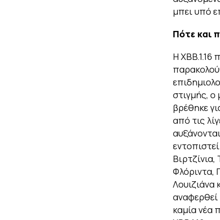
μπει υπό ε
Πότε και π
Η XBB.1.16
παρακολούθ
επιδημιολο
στιγμής, ο
βρέθηκε γι
από τις λί
αυξάνονται
εντοπιστεί
Βιρτζίνια, 
Φλόριντα, Π
Λουιζιάνα κ
αναφερθεί 
καμία νέα 