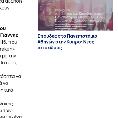
έα αύξηση
χουν
ου
 Γιάννης
Σπουδές στο Πανεπιστήμιο
Αθηνών στην Κύπρο: Νέος
.16, που
ιστοχώρος
Kraken»
 με την
 Ωστόσο,
τότητα να
ά να
ρητικά
α
πλοκης
ω των
.1.16 έχει