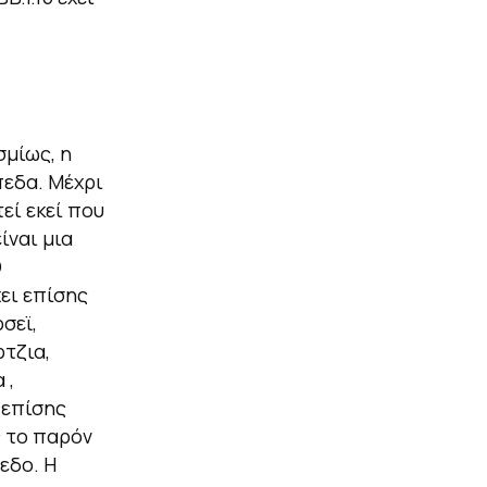
σμίως, η
πεδα. Μέχρι
εί εκεί που
ίναι μια
D
ει επίσης
σεϊ,
ρτζια,
 ,
ι επίσης
ς το παρόν
εδο. Η