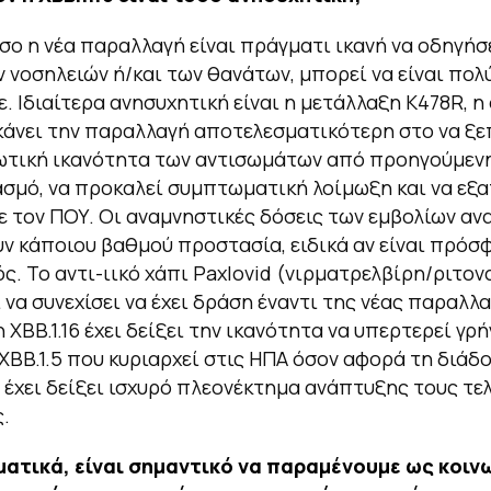
σο η νέα παραλλαγή είναι πράγματι ικανή να οδηγήσ
 νοσηλειών ή/και των θανάτων, μπορεί να είναι πολύ
ε. Ιδιαίτερα ανησυχητική είναι η μετάλλαξη K478R, η
κάνει την παραλλαγή αποτελεσματικότερη στο να ξε
ωτική ικανότητα των αντισωμάτων από προηγούμεν
ασμό, να προκαλεί συμπτωματική λοίμωξη και να εξ
 τον ΠΟΥ. Οι αναμνηστικές δόσεις των εμβολίων αν
 κάποιου βαθμού προστασία, ειδικά αν είναι πρόσ
ς. Το αντι-ιικό χάπι Paxlovid (νιρματρελβίρη/ριτον
 να συνεχίσει να έχει δράση έναντι της νέας παραλλα
 XBB.1.16 έχει δείξει την ικανότητα να υπερτερεί γρ
 XBB.1.5 που κυριαρχεί στις ΗΠΑ όσον αφορά τη διάδο
έχει δείξει ισχυρό πλεονέκτημα ανάπτυξης τους τε
.
ατικά, είναι σημαντικό να παραμένουμε ως κοινω