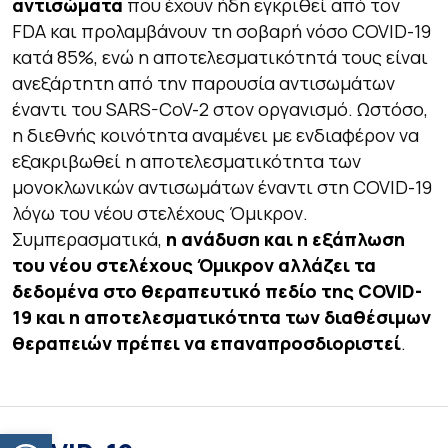
αντισώματα
που έχουν ήδη εγκριθεί από τον
FDA και προλαμβάνουν τη σοβαρή νόσο COVID-19
κατά 85%, ενώ η αποτελεσματικότητά τους είναι
ανεξάρτητη από την παρουσία αντισωμάτων
έναντι του SARS-CoV-2 στον οργανισμό. Ωστόσο,
η διεθνής κοινότητα αναμένει με ενδιαφέρον να
εξακριβωθεί η αποτελεσματικότητα των
μονοκλωνικών αντισωμάτων έναντι στη COVID-19
λόγω του νέου στελέχους Όμικρον.
Συμπερασματικά,
η ανάδυση και η εξάπλωση
του νέου στελέχους Όμικρον αλλάζει τα
δεδομένα στο θεραπευτικό πεδίο της COVID-
19 και η αποτελεσματικότητα των διαθέσιμων
θεραπειών πρέπει να επαναπροσδιοριστεί
.
Ανοίξτε τη γραμμή εργαλείων