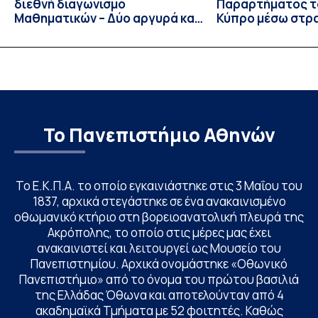
διεθνή διαγωνισμό
Παραρτήματος τ
Μαθηματικών – Δύο αργυρά και
Κύπρο μέσω στρ
ένα χάλκινο μετάλλιο
συνεργασιών
Το Πανεπιστήμιο Αθηνών
Το Ε.Κ.Π.Α. το οποίο εγκαινιάστηκε στις 3 Μαΐου του
1837, αρχικά στεγάστηκε σε ένα ανακαινισμένο
οθωμανικό κτήριο στη βορειοανατολική πλευρά της
Ακρόπολης, το οποίο στις μέρες μας έχει
ανακαινιστεί και λειτουργεί ως Μουσείο του
Πανεπιστημίου. Αρχικά ονομάστηκε «Οθωνικό
Πανεπιστήμιο» από το όνομα του πρώτου βασιλιά
της Ελλάδας Όθωνα και αποτελούνταν από 4
ακαδημαϊκά Τμήματα με 52 φοιτητές. Καθώς