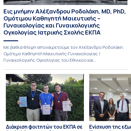
Εις μνήμην Αλέξανδρου Ροδολάκη, MD, PhD,
Ομότιμου Καθηγητή Μαιευτικής –
Γυναικολογίας και Γυναικολογικής
Ογκολογίας Ιατρικής Σχολής ΕΚΠΑ
Με βαθιά θλίψη αποχαιρετούμε τον Αλέξανδρο Ροδολάκη,
Ομότιμο Καθηγητή Μαιευτικής‑Γυναικολογίας /
Γυναικολογικής Ογκολογίας του Εθνικού και
Καποδιστριακού Πανεπιστημίου Αθηνών και επί σειρά ετών
Διευθυντή της Α’ Μαιευτικής και Γυναικολογικής Κλινικής,
στο Νοσοκομείο «Αλεξάνδρα». Η διαδρομή του υπήρξε
συνεχής και ανοδική μέσα στην ίδια Κλινική, την οποία
υπηρέτησε από κάθε θέση: Επιμελητής Β’ Ε.Σ.Υ.
(1997‑2002), Επίκουρος […]
Διάκριση φοιτητών του ΕΚΠΑ σε
Ενίσχυση της εξ