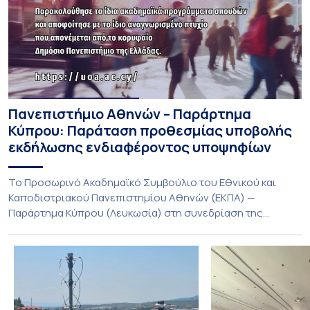
Πανεπιστήμιο Αθηνών – Παράρτημα
Κύπρου: Παράταση προθεσμίας υποβολής
εκδήλωσης ενδιαφέροντος υποψηφίων
Το Προσωρινό Ακαδημαϊκό Συμβούλιο του Εθνικού και
Καποδιστριακού Πανεπιστημίου Αθηνών (ΕΚΠΑ) —
Παράρτημα Κύπρου (Λευκωσία) στη συνεδρίαση της
Πέμπτης 23 Ιουλίου 2026, αποφασίζει ομόφωνα την
παράταση της προθεσμίας υποβολής εκδήλωσης
ενδιαφέροντος για την φοίτηση σε Προγράμματα Σπουδών,
Τμημάτων του Πανεπιστημίου μας στο Παράρτημα Κύπρου
για το ακαδημαϊκό έτος 2026-2027, έως τη Δευτέρα 31
Αυγούστου 2026. […]