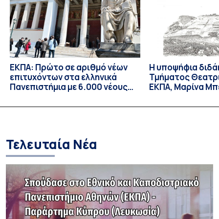
ΕΚΠΑ: Πρώτο σε αριθμό νέων
Η υποψήφια διδά
επιτυχόντων στα ελληνικά
Τμήματος Θεατρ
Πανεπιστήμια με 6.000 νέους
ΕΚΠΑ, Μαρίνα Μπ
φοιτητές/τριες – Πρώτη
δεκτή ως υπότρ
επιλογή για τους
Επισκέπτρια Ερε
περισσότερους επιτυχόντες
Orient-Institut I
Τελευταία Νέα