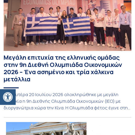
Μεγάλη επιτυχία της ελληνικής ομάδας
στην 9η Διεθνή Ολυμπιάδα Οικονομικών
2026 – Ένα ασημένιο και τρία χάλκινα
μετάλλια
Ανοίξτε τη γραμμή εργαλείων
Τη Δευτέρα 20 Ιουλίου 2026 ολοκληρώθηκε με μεγάλη
επιτυχία η 9η Διεθνής Ολυμπιάδα Οικονομικών (ΙΕΟ) με
διοργανώτρια χώρα την Κίνα. Η Ολυμπιάδα φέτος έγινε στην
πόλη Shenzhen της Νότιας Κίνας και υποδέχθηκε με φυσική
παρουσία αποστολές από 55 χώρες, αριθμός που αποτελεί
νέο ρεκόρ συμμετοχών. Για την Ελλάδα, η οποία συμμετείχε
για 8η συνεχόμενη φορά, […]