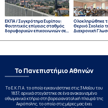
ΕΚΠΑ / Συγκρότημα Ευρίπου:
Ολοκληρώθηκε το
Φοιτητικός επίγειος σταθμός
Θερινό Σχολείο τ
δορυφορικών επικοινωνιών σε
Διαχρονική Γλωσ
λειτουργία!
CIVIS BIP Course
Linguistics in th
με συντονισμό τ
Το Πανεπιστήμιο Αθηνών
Το Ε.Κ.Π.Α. το οποίο εγκαινιάστηκε στις 3 Μαΐου του
1837, αρχικά στεγάστηκε σε ένα ανακαινισμένο
οθωμανικό κτήριο στη βορειοανατολική πλευρά της
Ακρόπολης, το οποίο στις μέρες μας έχει