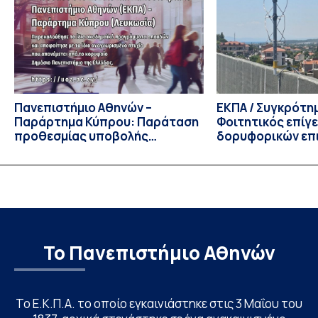
του 2026, ο Κοσμήτορας της Σχολής Οικονομικών και
Πολιτικών Επιστημών, Καθηγητής Νικόλαος Ηρειώτης, και ο
Πρόεδρος του Τμήματος […]
Πανεπιστήμιο Αθηνών –
ΕΚΠΑ / Συγκρότη
Παράρτημα Κύπρου: Παράταση
Φοιτητικός επίγ
προθεσμίας υποβολής
δορυφορικών επι
εκδήλωσης ενδιαφέροντος
λειτουργία!
υποψηφίων
Το Πανεπιστήμιο Αθηνών
Το Ε.Κ.Π.Α. το οποίο εγκαινιάστηκε στις 3 Μαΐου του