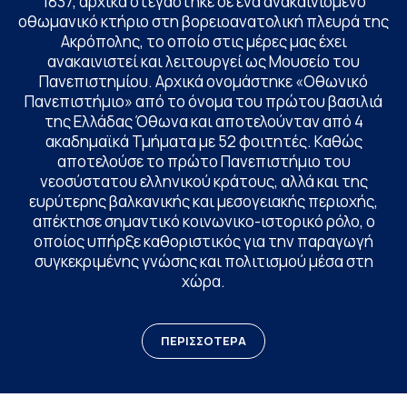
1837, αρχικά στεγάστηκε σε ένα ανακαινισμένο
οθωμανικό κτήριο στη βορειοανατολική πλευρά της
Ακρόπολης, το οποίο στις μέρες μας έχει
ανακαινιστεί και λειτουργεί ως Μουσείο του
Πανεπιστημίου. Αρχικά ονομάστηκε «Οθωνικό
Πανεπιστήμιο» από το όνομα του πρώτου βασιλιά
της Ελλάδας Όθωνα και αποτελούνταν από 4
ακαδημαϊκά Τμήματα με 52 φοιτητές. Καθώς
αποτελούσε το πρώτο Πανεπιστήμιο του
νεοσύστατου ελληνικού κράτους, αλλά και της
ευρύτερης βαλκανικής και μεσογειακής περιοχής,
απέκτησε σημαντικό κοινωνικο-ιστορικό ρόλο, ο
οποίος υπήρξε καθοριστικός για την παραγωγή
συγκεκριμένης γνώσης και πολιτισμού μέσα στη
χώρα.
ΠΕΡΙΣΣΟΤΕΡΑ