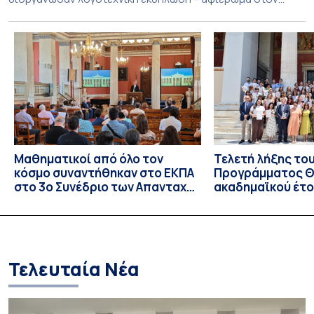
Τζων Φάουλς, τον σημαντικότερο Βρετανό πεζογράφο του
20ού αιώνα, με την προβολή του ντοκυμαντέρ «Η
επιστροφή του Μάγου». Η εκδήλωση διοργανώθηκε στο
πλαίσιο της συνεργασίας του Δήμου Σπετσών και του
Εθνικού και Καποδιστριακού […]
Μαθηματικοί από όλο τον
Τελετή λήξης το
κόσμο συναντήθηκαν στο ΕΚΠΑ
Προγράμματος Θ.
στο 3ο Συνέδριο των Απανταχού
ακαδημαϊκού έτο
Ελλήνων Μαθηματικών
και απονομής τω
Σπουδών στους 
και στις σπουδά
Τελευταία Νέα