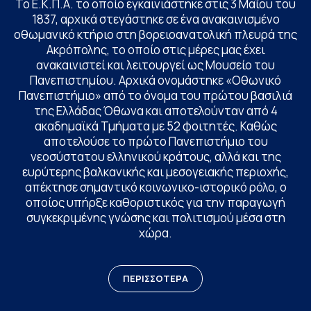
Το Ε.Κ.Π.Α. το οποίο εγκαινιάστηκε στις 3 Μαΐου του
1837, αρχικά στεγάστηκε σε ένα ανακαινισμένο
οθωμανικό κτήριο στη βορειοανατολική πλευρά της
Ακρόπολης, το οποίο στις μέρες μας έχει
ανακαινιστεί και λειτουργεί ως Μουσείο του
Πανεπιστημίου. Αρχικά ονομάστηκε «Οθωνικό
Πανεπιστήμιο» από το όνομα του πρώτου βασιλιά
της Ελλάδας Όθωνα και αποτελούνταν από 4
ακαδημαϊκά Τμήματα με 52 φοιτητές. Καθώς
αποτελούσε το πρώτο Πανεπιστήμιο του
νεοσύστατου ελληνικού κράτους, αλλά και της
ευρύτερης βαλκανικής και μεσογειακής περιοχής,
απέκτησε σημαντικό κοινωνικο-ιστορικό ρόλο, ο
οποίος υπήρξε καθοριστικός για την παραγωγή
συγκεκριμένης γνώσης και πολιτισμού μέσα στη
χώρα.
ΠΕΡΙΣΣΟΤΕΡΑ