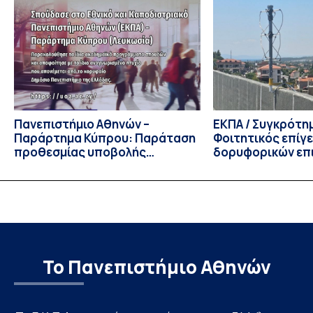
Διοίκησης Επιχειρήσεων και Οργανισμών τον Σεπτέμβριο
του 2026, ο Κοσμήτορας της Σχολής Οικονομικών και
Πολιτικών Επιστημών, Καθηγητής Νικόλαος Ηρειώτης, και ο
Πρόεδρος του Τμήματος […]
Πανεπιστήμιο Αθηνών –
ΕΚΠΑ / Συγκρότη
Παράρτημα Κύπρου: Παράταση
Φοιτητικός επίγ
προθεσμίας υποβολής
δορυφορικών επι
εκδήλωσης ενδιαφέροντος
λειτουργία!
υποψηφίων
Το Πανεπιστήμιο Αθηνών