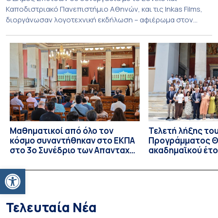
Καποδιστριακό Πανεπιστήμιο Αθηνών, και τις Inkas Films,
διοργάνωσαν λογοτεχνική εκδήλωση – αφιέρωμα στον
Τζων Φάουλς, τον σημαντικότερο Βρετανό πεζογράφο του
20ού αιώνα, με την προβολή του ντοκυμαντέρ «Η
επιστροφή του Μάγου». Η εκδήλωση διοργανώθηκε στο
πλαίσιο της συνεργασίας του Δήμου Σπετσών και του
Εθνικού και Καποδιστριακού […]
Μαθηματικοί από όλο τον
Τελετή λήξης το
κόσμο συναντήθηκαν στο ΕΚΠΑ
Προγράμματος Θ.
στο 3ο Συνέδριο των Απανταχού
ακαδημαϊκού έτο
Ελλήνων Μαθηματικών
και απονομής τω
Ανοίξτε τη γραμμή εργαλείων
Σπουδών στους 
και στις σπουδά
Τελευταία Νέα