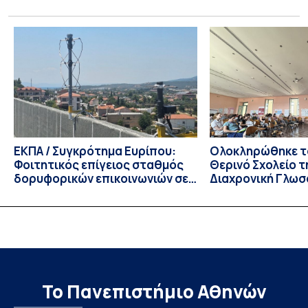
Πέμπτης 23 Ιουλίου 2026, αποφασίζει ομόφωνα την
παράταση της προθεσμίας υποβολής εκδήλωσης
ενδιαφέροντος για την φοίτηση σε Προγράμματα Σπουδών,
Τμημάτων του Πανεπιστημίου μας στο Παράρτημα Κύπρου
για το ακαδημαϊκό έτος 2026-2027, έως τη Δευτέρα 31
Αυγούστου 2026. […]
ΕΚΠΑ / Συγκρότημα Ευρίπου:
Ολοκληρώθηκε το
Φοιτητικός επίγειος σταθμός
Θερινό Σχολείο τ
δορυφορικών επικοινωνιών σε
Διαχρονική Γλωσ
λειτουργία!
CIVIS BIP Course
Linguistics in th
με συντονισμό τ
Το Πανεπιστήμιο Αθηνών