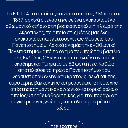
Το Ε.Κ.Π.Α. το οποίο εγκαινιάστηκε στις 3 Μαΐου του
1837, αρχικά στεγάστηκε σε ένα ανακαινισμένο
οθωμανικό κτήριο στη βορειοανατολική πλευρά της
Ακρόπολης, το οποίο στις μέρες μας έχει
ανακαινιστεί και λειτουργεί ως Μουσείο του
Πανεπιστημίου. Αρχικά ονομάστηκε «Οθωνικό
Πανεπιστήμιο» από το όνομα του πρώτου βασιλιά
της Ελλάδας Όθωνα και αποτελούνταν από 4
ακαδημαϊκά Τμήματα με 52 φοιτητές. Καθώς
αποτελούσε το πρώτο Πανεπιστήμιο του
νεοσύστατου ελληνικού κράτους, αλλά και της
ευρύτερης βαλκανικής και μεσογειακής περιοχής,
απέκτησε σημαντικό κοινωνικο-ιστορικό ρόλο, ο
οποίος υπήρξε καθοριστικός για την παραγωγή
συγκεκριμένης γνώσης και πολιτισμού μέσα στη
χώρα.
ΠΕΡΙΣΣΟΤΕΡΑ