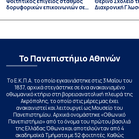
Φοιτητικός επίγειος σταθμός
Θερινό Σχολείο τ
δορυφορικών επικοινωνιών σε
Διαχρονική Γλωσ
λειτουργία!
CIVIS BIP Course
Linguistics in th
με συντονισμό τ
Το Πανεπιστήμιο Αθηνών
Το Ε.Κ.Π.Α. το οποίο εγκαινιάστηκε στις 3 Μαΐου του
1837, αρχικά στεγάστηκε σε ένα ανακαινισμένο
οθωμανικό κτήριο στη βορειοανατολική πλευρά της
Ακρόπολης, το οποίο στις μέρες μας έχει
ανακαινιστεί και λειτουργεί ως Μουσείο του
Πανεπιστημίου. Αρχικά ονομάστηκε «Οθωνικό
Πανεπιστήμιο» από το όνομα του πρώτου βασιλιά
της Ελλάδας Όθωνα και αποτελούνταν από 4
ακαδημαϊκά Τμήματα με 52 φοιτητές. Καθώς