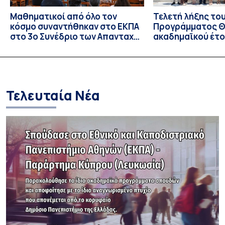
Μαθηματικοί από όλο τον
Τελετή λήξης το
κόσμο συναντήθηκαν στο ΕΚΠΑ
Προγράμματος Θ.
στο 3ο Συνέδριο των Απανταχού
ακαδημαϊκού έτο
Ελλήνων Μαθηματικών
και απονομής τω
Σπουδών στους 
και στις σπουδά
Τελευταία Νέα