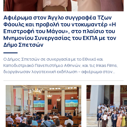
Αφιέρωμα στον Άγγλο συγγραφέα Τζων
Φάουλς και προβολή του ντοκυμαντέρ «Η
Επιστροφή του Μάγου», στο πλαίσιο του
Μνημονίου Συνεργασίας του ΕΚΠΑ με τον
Δήμο Σπετσών
Ο Δήμος Σπετσών σε συνεργασία με το Εθνικό και
Καποδιστριακό Πανεπιστήμιο Αθηνών, και τις Inkas Films,
διοργάνωσαν λογοτεχνική εκδήλωση – αφιέρωμα στον
Τζων Φάουλς, τον σημαντικότερο Βρετανό πεζογράφο του
20ού αιώνα, με την προβολή του ντοκυμαντέρ «Η
επιστροφή του Μάγου». Η εκδήλωση διοργανώθηκε στο
πλαίσιο της συνεργασίας του Δήμου Σπετσών και του
Εθνικού και Καποδιστριακού […]