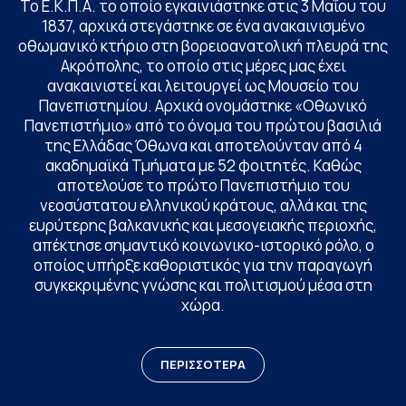
Το Ε.Κ.Π.Α. το οποίο εγκαινιάστηκε στις 3 Μαΐου του
1837, αρχικά στεγάστηκε σε ένα ανακαινισμένο
οθωμανικό κτήριο στη βορειοανατολική πλευρά της
Ακρόπολης, το οποίο στις μέρες μας έχει
ανακαινιστεί και λειτουργεί ως Μουσείο του
Πανεπιστημίου. Αρχικά ονομάστηκε «Οθωνικό
Πανεπιστήμιο» από το όνομα του πρώτου βασιλιά
της Ελλάδας Όθωνα και αποτελούνταν από 4
ακαδημαϊκά Τμήματα με 52 φοιτητές. Καθώς
αποτελούσε το πρώτο Πανεπιστήμιο του
νεοσύστατου ελληνικού κράτους, αλλά και της
ευρύτερης βαλκανικής και μεσογειακής περιοχής,
απέκτησε σημαντικό κοινωνικο-ιστορικό ρόλο, ο
οποίος υπήρξε καθοριστικός για την παραγωγή
συγκεκριμένης γνώσης και πολιτισμού μέσα στη
χώρα.
ΠΕΡΙΣΣΟΤΕΡΑ