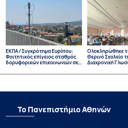
ενδιαφέροντος για την φοίτηση σε Προγράμματα Σπουδών,
Τμημάτων του Πανεπιστημίου μας στο Παράρτημα Κύπρου
για το ακαδημαϊκό έτος 2026-2027, έως τη Δευτέρα 31
Αυγούστου 2026. […]
ΕΚΠΑ / Συγκρότημα Ευρίπου:
Ολοκληρώθηκε το
Φοιτητικός επίγειος σταθμός
Θερινό Σχολείο τ
δορυφορικών επικοινωνιών σε
Διαχρονική Γλωσ
λειτουργία!
CIVIS BIP Course
Linguistics in th
με συντονισμό τ
Το Πανεπιστήμιο Αθηνών