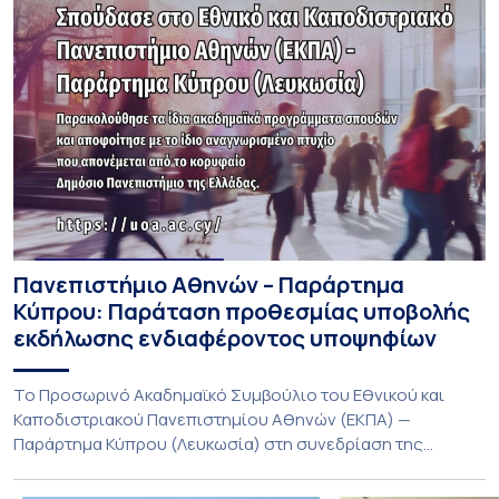
Πανεπιστήμιο Αθηνών – Παράρτημα
Κύπρου: Παράταση προθεσμίας υποβολής
εκδήλωσης ενδιαφέροντος υποψηφίων
Το Προσωρινό Ακαδημαϊκό Συμβούλιο του Εθνικού και
Καποδιστριακού Πανεπιστημίου Αθηνών (ΕΚΠΑ) —
Παράρτημα Κύπρου (Λευκωσία) στη συνεδρίαση της
Πέμπτης 23 Ιουλίου 2026, αποφασίζει ομόφωνα την
παράταση της προθεσμίας υποβολής εκδήλωσης