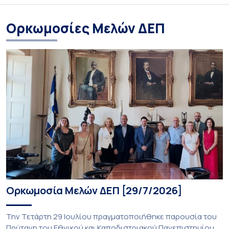
Ορκωμοσίες Μελών ΔΕΠ
Ορκωμοσία Μελών ΔΕΠ [29/7/2026]
Την Τετάρτη 29 Ιουλίου πραγματοποιήθηκε παρουσία του
Πρύτανη του Εθνικού και Καποδιστριακού Πανεπιστημίου