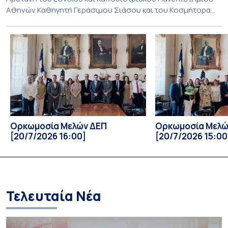
Αθηνών Καθηγητή Γεράσιμου Σιάσου και του Κοσμήτορα
της Θεολογικής Σχολής καθηγητή Εμμανουήλ
Καραγεωργούδη, η ορκωμοσία των κάτωθι μελών ΔΕΠ:
Ευαγγελία Αρανίτου, Χαράλαμπος Βέντης, Ελένη
Γιαννακοπούλου, Ασημίνα Καραβαντά, Βασιλική
Οικονομίδου, Ευθύμιος Σκορδάς, Μαρία Χαλαμπαλάκη,
Αικατερίνη Καρδιτσά και Ιωάννης Κούρτης. Ευαγγελία
Αρανίτου, εξέλιξη, Καθηγήτρια […]
Ορκωμοσία Μελών ΔΕΠ
Ορκωμοσία Μελώ
[20/7/2026 16:00]
[20/7/2026 15:00
Τελευταία Νέα