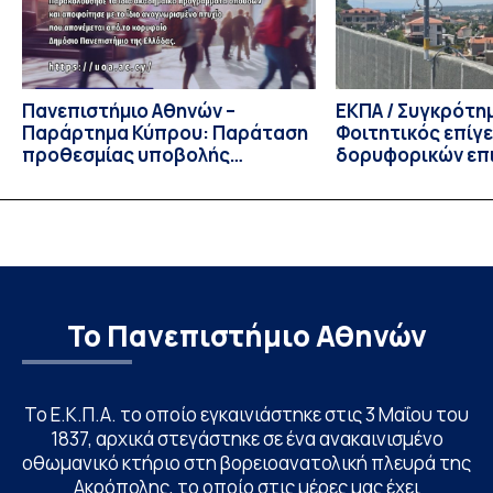
Πρόεδρος του Τμήματος […]
Πανεπιστήμιο Αθηνών –
ΕΚΠΑ / Συγκρότη
Παράρτημα Κύπρου: Παράταση
Φοιτητικός επίγ
προθεσμίας υποβολής
δορυφορικών επι
εκδήλωσης ενδιαφέροντος
λειτουργία!
υποψηφίων
Το Πανεπιστήμιο Αθηνών
Το Ε.Κ.Π.Α. το οποίο εγκαινιάστηκε στις 3 Μαΐου του
1837, αρχικά στεγάστηκε σε ένα ανακαινισμένο
οθωμανικό κτήριο στη βορειοανατολική πλευρά της
Ακρόπολης, το οποίο στις μέρες μας έχει