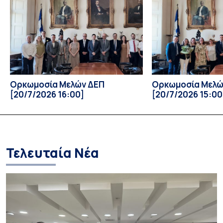
Ευαγγελία Αρανίτου, Χαράλαμπος Βέντης, Ελένη
Γιαννακοπούλου, Ασημίνα Καραβαντά, Βασιλική
Οικονομίδου, Ευθύμιος Σκορδάς, Μαρία Χαλαμπαλάκη,
Αικατερίνη Καρδιτσά και Ιωάννης Κούρτης. Ευαγγελία
Αρανίτου, εξέλιξη, Καθηγήτρια […]
Ορκωμοσία Μελών ΔΕΠ
Ορκωμοσία Μελώ
[20/7/2026 16:00]
[20/7/2026 15:00
Τελευταία Νέα