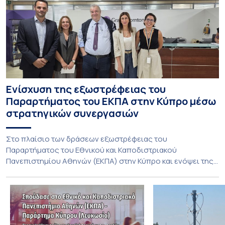
Ενίσχυση της εξωστρέφειας του
Παραρτήματος του ΕΚΠΑ στην Κύπρο μέσω
στρατηγικών συνεργασιών
Στο πλαίσιο των δράσεων εξωστρέφειας του
Παραρτήματος του Εθνικού και Καποδιστριακού
Πανεπιστημίου Αθηνών (ΕΚΠΑ) στην Κύπρο και ενόψει της
έναρξης των προπτυχιακών προγραμμάτων σπουδών του
Τμήματος Οικονομικών Επιστημών και του Τμήματος
Διοίκησης Επιχειρήσεων και Οργανισμών τον Σεπτέμβριο
του 2026, ο Κοσμήτορας της Σχολής Οικονομικών και
Πολιτικών Επιστημών, Καθηγητής Νικόλαος Ηρειώτης, και ο