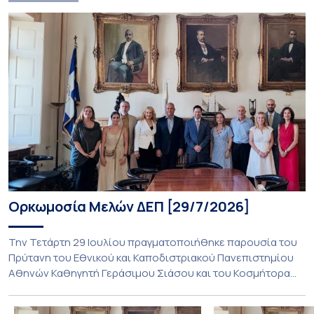
Ορκωμοσία Μελών ΔΕΠ [29/7/2026]
Την Τετάρτη 29 Ιουλίου πραγματοποιήθηκε παρουσία του
Πρύτανη του Εθνικού και Καποδιστριακού Πανεπιστημίου
Αθηνών Καθηγητή Γεράσιμου Σιάσου και του Κοσμήτορα
της Θεολογικής Σχολής καθηγητή Εμμανουήλ
Καραγεωργούδη, η ορκωμοσία των κάτωθι μελών ΔΕΠ: