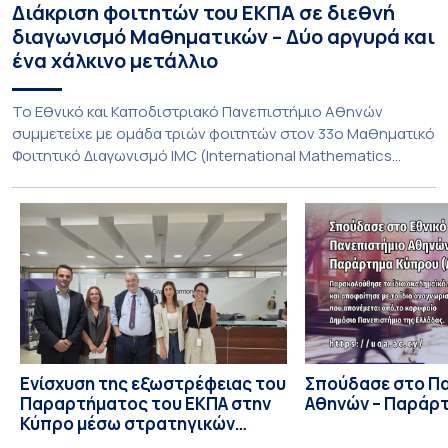
Διάκριση φοιτητών του ΕΚΠΑ σε διεθνή
διαγωνισμό Μαθηματικών – Δύο αργυρά και
ένα χάλκινο μετάλλιο
To Εθνικό και Καποδιστριακό Πανεπιστήμιο Αθηνών
συμμετείχε με ομάδα τριών φοιτητών στον 33ο Μαθηματικό
Φοιτητικό Διαγωνισμό IMC (International Mathematics
Competition), ο οποίος πραγματοποιήθηκε στις 29 και 30
Ιουλίου στο Blagoevgrad της Βουλγαρίας. Σε αυτόν
συμμετείχαν 447 φοιτητές εκπροσωπώντας 135
πανεπιστήμια από 46 χώρες. Από την Ελλάδα, συμμετείχαν
επίσης το Εθνικό Μετσόβιο Πολυτεχνείο, το Αριστοτέλειο
Πανεπιστήμιο […]
Ενίσχυση της εξωστρέφειας του
Σπούδασε στο Π
Παραρτήματος του ΕΚΠΑ στην
Αθηνών – Παράρ
Κύπρο μέσω στρατηγικών
συνεργασιών