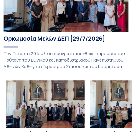
Ορκωμοσία Μελών ΔΕΠ [29/7/2026]
Την Τετάρτη 29 Ιουλίου πραγματοποιήθηκε παρουσία του
Πρύτανη του Εθνικού και Καποδιστριακού Πανεπιστημίου
Αθηνών Καθηγητή Γεράσιμου Σιάσου και του Κοσμήτορα
της Θεολογικής Σχολής καθηγητή Εμμανουήλ
Καραγεωργούδη, η ορκωμοσία των κάτωθι μελών ΔΕΠ:
Ευαγγελία Αρανίτου, Χαράλαμπος Βέντης, Ελένη
Γιαννακοπούλου, Ασημίνα Καραβαντά, Βασιλική
Οικονομίδου, Ευθύμιος Σκορδάς, Μαρία Χαλαμπαλάκη,
Αικατερίνη Καρδιτσά και Ιωάννης Κούρτης. Ευαγγελία
Αρανίτου, εξέλιξη, Καθηγήτρια […]