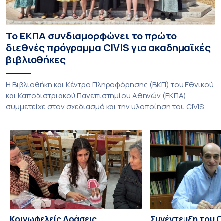
Το ΕΚΠΑ συνδιαμορφώνει το πρώτο
διεθνές πρόγραμμα CIVIS για ακαδημαϊκές
βιβλιοθήκες
Η Βιβλιοθήκη και Κέντρο Πληροφόρησης (ΒΚΠ) του Εθνικού
και Καποδιστριακού Πανεπιστημίου Αθηνών (ΕΚΠΑ)
συμμετείχε στον σχεδιασμό και την υλοποίηση του CIVIS
Blended Intensive Programme (BIP) με τίτλο «Transformative
Libraries and Participatory Culture” (IMOTION), το οποίο
πραγματοποιήθηκε με διαδικτυακές και δια ζώσης
εκπαιδευτικές δράσεις από τις 3 Ιουνίου έως τις 10 Ιουλίου
2026. Το πρόγραμμα αποτελεί […]
Κοινωφελείς Δράσεις
Συνέντευξη του 