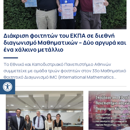
Διάκριση φοιτητών του ΕΚΠΑ σε διεθνή
διαγωνισμό Μαθηματικών – Δύο αργυρά και
ένα χάλκινο μετάλλιο
To Εθνικό και Καποδιστριακό Πανεπιστήμιο Αθηνών
συμμετείχε με ομάδα τριών φοιτητών στον 33ο Μαθηματικό
Φοιτητικό Διαγωνισμό IMC (International Mathematics
Ανοίξτε τη γραμμή εργαλείων
Competition), ο οποίος πραγματοποιήθηκε στις 29 και 30
Ιουλίου στο Blagoevgrad της Βουλγαρίας. Σε αυτόν
συμμετείχαν 447 φοιτητές εκπροσωπώντας 135
πανεπιστήμια από 46 χώρες. Από την Ελλάδα, συμμετείχαν
επίσης το Εθνικό Μετσόβιο Πολυτεχνείο, το Αριστοτέλειο
Πανεπιστήμιο […]