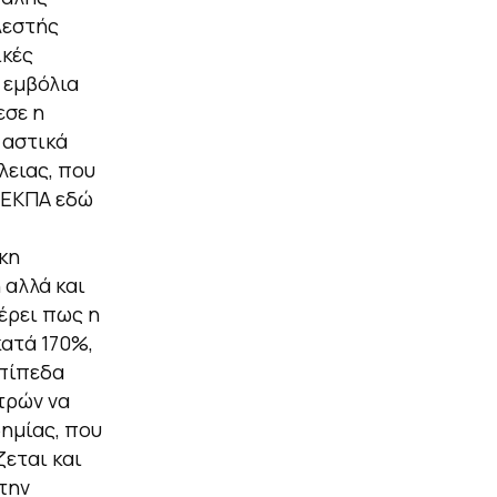
λεστής
ικές
 εμβόλια
εσε η
 αστικά
λειας, που
 ΕΚΠΑ εδώ
κη
 αλλά και
έρει πως η
ατά 170%,
επίπεδα
τρών να
ημίας, που
ζεται και
την