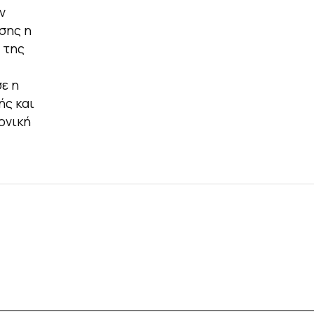
ν
ίσης η
 της
ε η
ής και
ονική