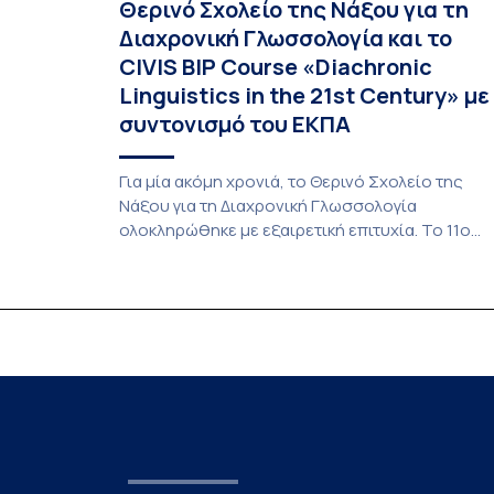
Θερινό Σχολείο της Νάξου για τη
Διαχρονική Γλωσσολογία και το
CIVIS BIP Course «Diachronic
Linguistics in the 21st Century» με
συντονισμό του ΕΚΠΑ
Για μία ακόμη χρονιά, το Θερινό Σχολείο της
Νάξου για τη Διαχρονική Γλωσσολογία
ολοκληρώθηκε με εξαιρετική επιτυχία. Το 11ο
Διεθνές Θερινό Σχολείο της Νάξου, μαζί με τη
διά ζώσης φάση του CIVIS BIP Course «Diachron
Linguistics in the 21st Century», διεξήχθη από τι
19 έως τις 25 Ιουλίου 2026 στο ιστορικό κτίριο
της πρώην σχολής […]