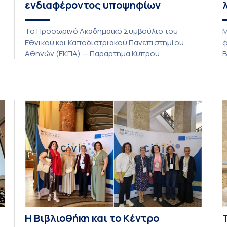
ενδιαφέροντος υποψηφίων
Το Προσωρινό Ακαδημαϊκό Συμβούλιο του
Μ
Εθνικού και Καποδιστριακού Πανεπιστημίου
φ
Αθηνών (ΕΚΠΑ) — Παράρτημα Κύπρου
Β
(Λευκωσία) στη συνεδρίαση της Πέμπτης 23
Α
Ιουλίου 2026, αποφασίζει ομόφωνα την
ο
παράταση της προθεσμίας υποβολής
λ
εκδήλωσης ενδιαφέροντος για την φοίτηση σε
λ
ς
Προγράμματα Σπουδών, Τμημάτων του
ε
Πανεπιστημίου μας στο Παράρτημα Κύπρου για
ι
το ακαδημαϊκό έτος 2026-2027, έως τη Δευτέρα
φ
31 Αυγούστου 2026. […]
Η Βιβλιοθήκη και το Κέντρο