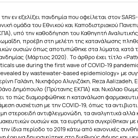
την εν εξελίξει πανδημία που οφείλεται στον SARS-
νική ομάδα του Εθνικού και Καποδιστριακού Πανεπ
ΠΑ), υπό την καθοδήγηση του Καθηγητή Αναλυτικής
Θωμαΐδη, προέβη στη μελέτη της κατανάλωσης πλη
ικών ουσιών όπως αποτυπώθηκε στα λύματα, κατά 
ανδημίας (Μάρτιος 2020). Το άρθρο έχει τίτλο «Patt
cals use during the first wave of COVID-19 pandemic
revealed by wastewater-based epidemiology» με συ
ερίνη Γαλάνη, Νικηφόρο Αλυγιζάκη, Reza Aalizadeh, 
Θάνο Δημόπουλο (Πρύτανης ΕΚΠΑ) και Νικόλαο Θωμα
ει το πώς διαμορφώθηκε η κατανάλωση φαρμακευτι
άμεση συσχέτιση με την COVID-19, όπως τα αντιβιοτι
α μη στεροειδή αντιφλεγμονώδη, τα αναλγητικά αλλά
ακευτικών ουσιών και τα ευρήματα συγκρίθηκαν με 
την ίδια περίοδο το 2019 κάτω από κανονικές συνθή
νη έρευνα δημοσιεύτηκε στο διεθνούς φήμης και με