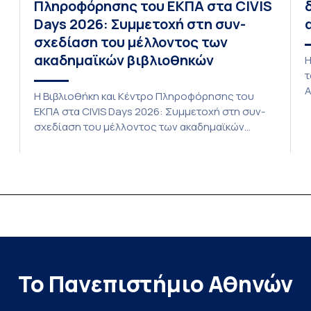
Πληροφόρησης του ΕΚΠΑ στα CIVIS
Days 2026: Συμμετοχή στη συν-
σχεδίαση του μέλλοντος των
ακαδημαϊκών βιβλιοθηκών
Η
τ
Α
Η Βιβλιοθήκη και Κέντρο Πληροφόρησης του
τ
ΕΚΠΑ στα CIVIS Days 2026: Συμμετοχή στη συν-
P
σχεδίαση του μέλλοντος των ακαδημαϊκών
L
βιβλιοθηκών Στην αποστολή που εκπροσώπησε
ο
το ΕΚΠΑ στη φετινή εκδήλωση «CIVIS Days», με
δ
επικεφαλής την Αντιπρύτανι Ακαδημαϊκών,
ic
Ι
Διεθνών Σχέσεων και Εξωστρέφειας, Καθηγήτρια
ς
α
κ. Σοφία Παπαϊωάννου, συμμετείχε ενεργά και η
Βιβλιοθήκη και Κέντρο Πληροφόρησης (ΒΚΠ) του
Ιδρύματος. Οι […]
Το Πανεπιστήμιο Αθηνών