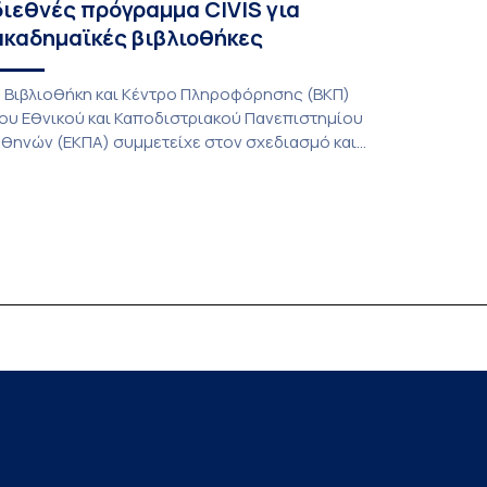
διεθνές πρόγραμμα CIVIS για
ακαδημαϊκές βιβλιοθήκες
 Βιβλιοθήκη και Κέντρο Πληροφόρησης (ΒΚΠ)
ου Εθνικού και Καποδιστριακού Πανεπιστημίου
θηνών (ΕΚΠΑ) συμμετείχε στον σχεδιασμό και
ην υλοποίηση του CIVIS Blended Intensive
rogramme (BIP) με τίτλο «Transformative
ibraries and Participatory Culture” (IMOTION), το
ποίο πραγματοποιήθηκε με διαδικτυακές και
ια ζώσης εκπαιδευτικές δράσεις από τις 3
ουνίου έως τις 10 Ιουλίου 2026. Το πρόγραμμα
ποτελεί […]