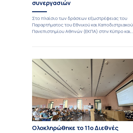
συνεργασιών
Στο πλαίσιο των δράσεων εξωστρέφειας του
Παραρτήματος του Εθνικού και Καποδιστριακού
Πανεπιστημίου Αθηνών (ΕΚΠΑ) στην Κύπρο και
ενόψει της έναρξης των προπτυχιακών
προγραμμάτων σπουδών του Τμήματος
Οικονομικών Επιστημών και του Τμήματος
Διοίκησης Επιχειρήσεων και Οργανισμών τον
Σεπτέμβριο του 2026, ο Κοσμήτορας της Σχολή
Οικονομικών και Πολιτικών Επιστημών,
Καθηγητής Νικόλαος Ηρειώτης, και ο Πρόεδρος
του Τμήματος […]
Ολοκληρώθηκε το 11ο Διεθνές