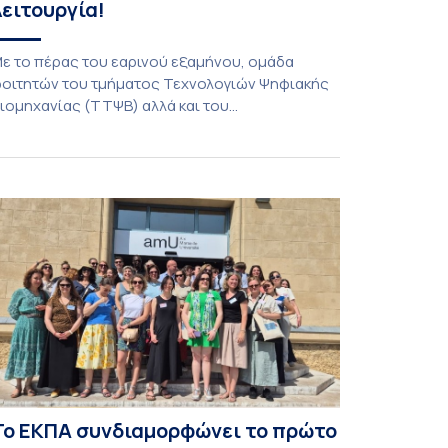
λειτουργία!
ε το πέρας του εαρινού εξαμήνου, ομάδα
οιτητών του τμήματος Τεχνολογιών Ψηφιακής
ιομηχανίας (ΤΤΨΒ) αλλά και του
εροδιαστημικής Επιστήμης και Τεχνολογίας
λοκλήρωσε την κατασκευή επίγειου σταθμού
ήψης δορυφορικών σημάτων. Ο σταθμός
ειτουργεί πλέον στο Συγκρότημα Ευρίπου και
ντάσσεται στο παγκόσμιο δίκτυο SatNOGS. Η
δέα προέκυψε έπειτα από την επίσκεψη
οιτητών του ΤΤΨΒ στο Open Source […]
Το ΕΚΠΑ συνδιαμορφώνει το πρώτο