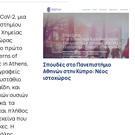
CoV-2, μια
ιστημίου
 Χημείας
θώρας
το πρώτο
erns of
 in Athens,
Σπουδές στο Πανεπιστήμιο
Αθηνών στην Κύπρο: Νέος
γγραφείς
ιστοχώρος
Ευστάθιο
ΐδη, και
κών ουσιών
κά, τα
 και πλήθος
εκείνα που
κες. Η
γάλης