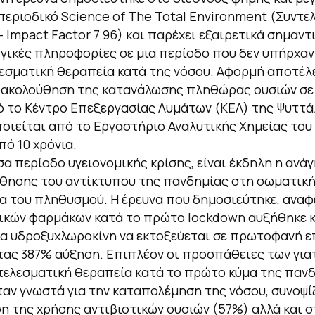
εριοδικό Science of The Total Environment (Συντε
 Impact Factor 7.96) και παρέχει εξαιρετικά σημαντ
γικές πληροφορίες σε μια περίοδο που δεν υπήρχαν
εσματική θεραπεία κατά της νόσου. Αφορμή αποτέλ
ρακολούθηση της κατανάλωσης πληθώρας ουσιών σε
 το Κέντρο Επεξεργασίας Λυμάτων (ΚΕΛ) της Ψυττά
ιείται από το Εργαστήριο Αναλυτικής Χημείας του
πό 10 χρόνια.
α περίοδο υγειονομικής κρίσης, είναι έκδηλη η ανάγ
ησης του αντίκτυπου της πανδημίας στη σωματική
ία του πληθυσμού. Η έρευνα που δημοσιεύτηκε, αναφ
ικών φαρμάκων κατά το πρώτο lockdown αυξήθηκε κ
ία υδροξυχλωροκίνη να εκτοξεύεται σε πρωτοφανή 
ας 387% αύξηση. Επιπλέον οι προσπάθειες των για
ελεσματική θεραπεία κατά το πρώτο κύμα της πανδ
ταν γνωστά για την καταπολέμηση της νόσου, συνοψί
η της χρήσης αντιβιοτικών ουσιών (57%) αλλά και σ