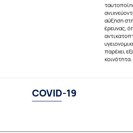
ταυτοποίησ
ανιχνεύοντ
αύξηση στη
έρευνας, ό
αντικατοπτ
υγειονομικ
παρέχει ε
κοινότητα.
COVID-19