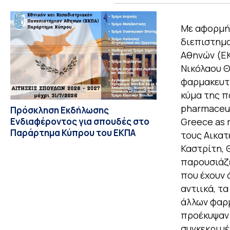
Με αφορμή 
διεπιστημο
Αθηνών (ΕΚ
Νικόλαου 
φαρμακευτ
κύμα της π
pharmaceuti
Πρόσκληση Εκδήλωσης
Ενδιαφέροντος για σπουδές στο
Greece as 
Παράρτημα Κύπρου του ΕΚΠΑ
τους Αικατ
Καστρίτη, 
παρουσιάζ
που έχουν 
αντιικά, τ
άλλων φαρμ
προέκυψαν 
συγκεκριμέ