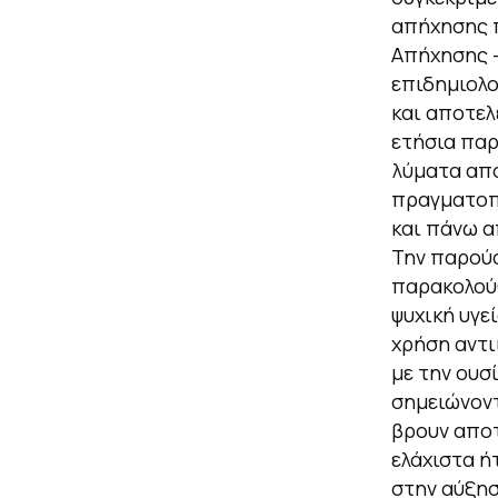
απήχησης π
Απήχησης –
επιδημιολο
και αποτελ
ετήσια πα
λύματα από
πραγματοπο
και πάνω α
Την παρούσ
παρακολούθ
ψυχική υγε
χρήση αντι
με την ουσ
σημειώνοντ
βρουν αποτ
ελάχιστα ή
στην αύξησ