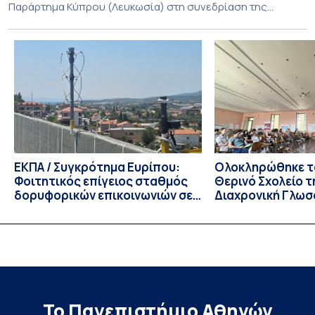
Παράρτημα Κύπρου (Λευκωσία) στη συνεδρίαση της
Πέμπτης 23 Ιουλίου 2026, αποφασίζει ομόφωνα την
παράταση της προθεσμίας υποβολής εκδήλωσης
ενδιαφέροντος για την φοίτηση σε Προγράμματα Σπουδών,
Τμημάτων του Πανεπιστημίου μας στο Παράρτημα Κύπρου
για το ακαδημαϊκό έτος 2026-2027, έως τη Δευτέρα 31
Αυγούστου 2026. […]
ΕΚΠΑ / Συγκρότημα Ευρίπου:
Ολοκληρώθηκε το
Φοιτητικός επίγειος σταθμός
Θερινό Σχολείο τ
δορυφορικών επικοινωνιών σε
Διαχρονική Γλωσ
λειτουργία!
CIVIS BIP Course
Linguistics in th
με συντονισμό τ
Το Πανεπιστήμιο Αθηνών