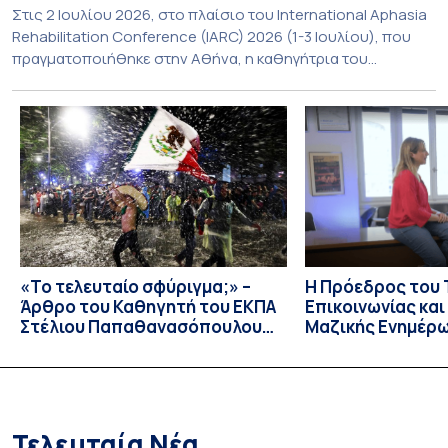
Στις 2 Ιουλίου 2026, στο πλαίσιο του International Aphasia
Rehabilitation Conference (IARC) 2026 (1-3 Ιουλίου), που
πραγματοποιήθηκε στην Αθήνα, η καθηγήτρια του
Τμήματος Φιλολογίας του Εθνικού και Καποδιστριακού
Πανεπιστημίου Αθηνών, Σπυριδούλα Βαρλοκώστα,
παρουσίασε το LexiGram, ένα καινοτόμο, σταθμισμένο
εργαλείο αξιολόγησης των λεξικών και γραμματικών
διαταραχών σε ελληνόφωνους ασθενείς με αφασία. Η
αφασία είναι επίκτητη γλωσσική […]
«Το τελευταίο σφύριγμα;» –
Η Πρόεδρος του
Άρθρο του Καθηγητή του ΕΚΠΑ
Επικοινωνίας κα
Στέλιου Παπαθανασόπουλου
Μαζικής Ενημέρ
στην εφημερίδα «ΤΑ ΝΕΑ»
Πανεπιστημίου Α
Καθηγήτρια Λίζα 
την απαγόρευση 
media σε ανηλίκ
Τελευταία Νέα