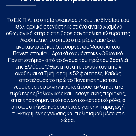
Το Ε.Κ.Π.Α. το οποίο εγκαινιάστηκε στις 3 Μαΐου του
1837, αρχικά στεγάστηκε σε ένα ανακαινισμένο
οθωμανικό κτήριο στη βορειοανατολική πλευρά της
Ακρόπολης, το οποίο στις μέρες μας έχει
ανακαινιστεί και λειτουργεί ως Μουσείο του
Πανεπιστημίου. Αρχικά ονομάστηκε «Οθωνικό
Πανεπιστήμιο» από το όνομα του πρώτου βασιλιά
της Ελλάδας Όθωνα και αποτελούνταν από 4
ακαδημαϊκά Τμήματα με 52 φοιτητές. Καθώς
αποτελούσε το πρώτο Πανεπιστήμιο του
νεοσύστατου ελληνικού κράτους, αλλά και της
ευρύτερης βαλκανικής και μεσογειακής περιοχής,
απέκτησε σημαντικό κοινωνικο-ιστορικό ρόλο, ο
οποίος υπήρξε καθοριστικός για την παραγωγή
συγκεκριμένης γνώσης και πολιτισμού μέσα στη
χώρα.